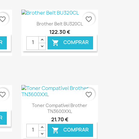
NLINE
€ ONLINE
vorite_border
favorite_border
Ver+

Brother Belt BU320CL
122,30 €
R
COMPRAR

NLINE
€ ONLINE
vorite_border
favorite_border
Ver+

Toner Compatível Brother
TN3600XXL
R
21,70 €
COMPRAR
