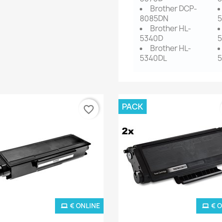
Brother DCP-
8085DN
Brother HL-
5340D
Brother HL-
5340DL
PACK
favorite_border
€ ONLINE
€ 