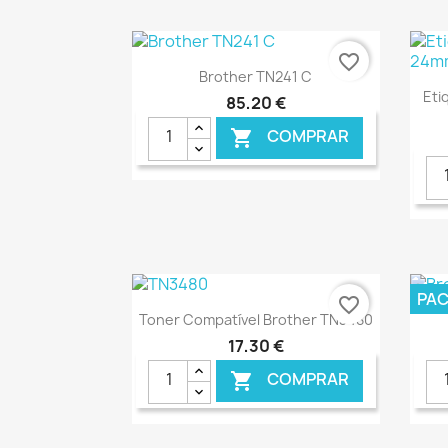
€ ONLINE
favorite_border
Ver+

Brother TN241 C
Eti
85,20 €
COMPRAR

€ ONLINE
PA
favorite_border
Ver+

Toner Compatível Brother TN3480
17,30 €
COMPRAR
