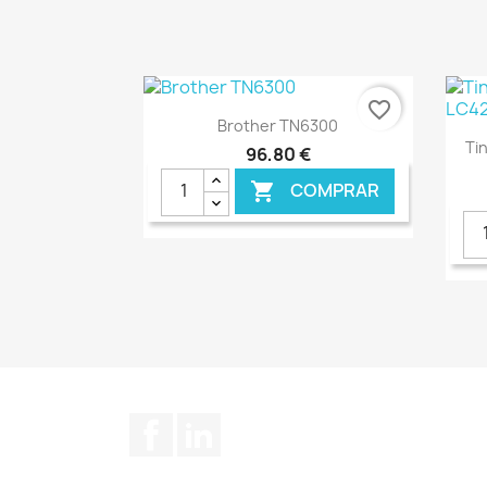
€ ONLINE
favorite_border
Ver+

Brother TN6300
Ti
96,80 €
COMPRAR

€ ONLINE
Facebook
LinkedIn