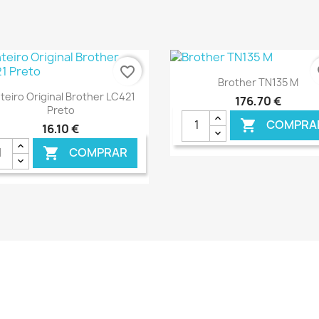
€ ONLINE
€ O
favorite_border
fa
Ver+

Brother TN135 M
Ver+

nteiro Original Brother LC421
176,70 €
Preto
COMPRA

16,10 €
COMPRAR

€ ONLINE
€ O