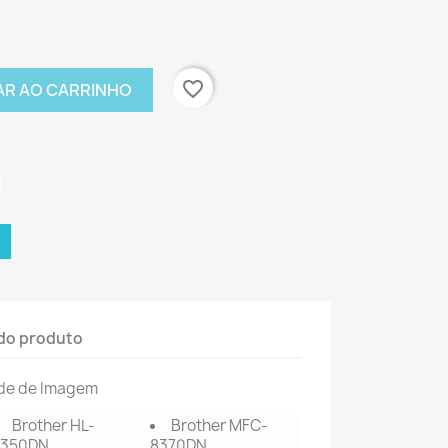
favorite_border
AR AO CARRINHO
do produto
de de Imagem
Brother HL-
Brother MFC-
5350DN
8370DN