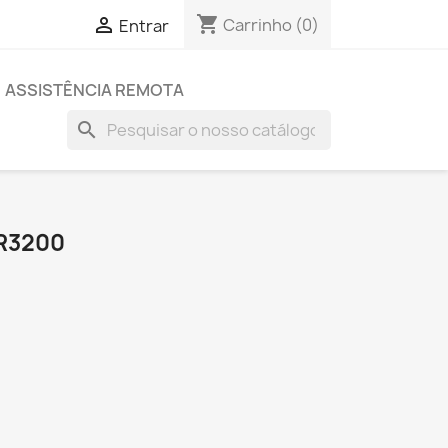
shopping_cart

Carrinho
(0)
Entrar
ASSISTÊNCIA REMOTA
search
R3200