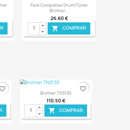
Ver+

ther
Pack Compatível Drum/Toner
Brother...
26,60 €
R
COMPRAR

vorite_border
favorite_border
Ver+

Brother TN3130
110,50 €
R
COMPRAR
