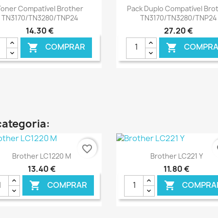
Ver+
Ver+


oner Compatível Brother
Pack Duplo Compatível Bro
TN3170/TN3280/TNP24
TN3170/TN3280/TNP24
14,30 €
27,20 €
COMPRAR
COMPRA


categoria:
favorite_border
fa
Ver+
Ver+


Brother LC1220 M
Brother LC221 Y
13,40 €
11,80 €
COMPRAR
COMPRA

