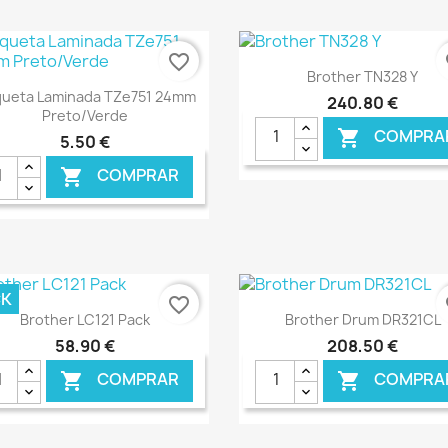
€ ONLINE
€ O
favorite_border
fa
Ver+

Brother TN328 Y
Ver+

queta Laminada TZe751 24mm
240,80 €
Preto/Verde
COMPRA

5,50 €
COMPRAR

€ ONLINE
€ O
CK
favorite_border
fa
Ver+
Ver+


Brother LC121 Pack
Brother Drum DR321CL
58,90 €
208,50 €
COMPRAR
COMPRA

