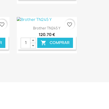
NLINE
€ ONLINE
vorite_border
favorite_border
Ver+

Brother TN245 Y
120,70 €
R
COMPRAR

NLINE
€ ONLINE