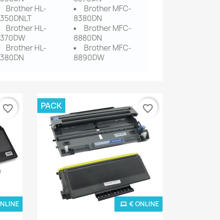
Brother HL-
Brother MFC-
5350DNLT
8380DN
Brother HL-
Brother MFC-
5370DW
8880DN
Brother HL-
Brother MFC-
5380DN
8890DW
PACK
favorite_border
favorite_border
ONLINE
€ ONLINE