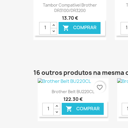
Ver+

Tambor Compatível Brother
T
DR3100/DR3200
13,70 €
COMPRAR

16 outros produtos na mesma 
favorite_border
Ver+

Brother Belt BU220CL
122,30 €
COMPRAR
