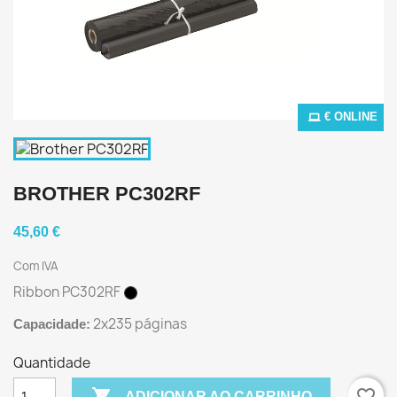
€ ONLINE
BROTHER PC302RF
45,60 €
Com IVA
Ribbon PC302RF
2x235 páginas
Capacidade:
Quantidade

favorite_border
ADICIONAR AO CARRINHO