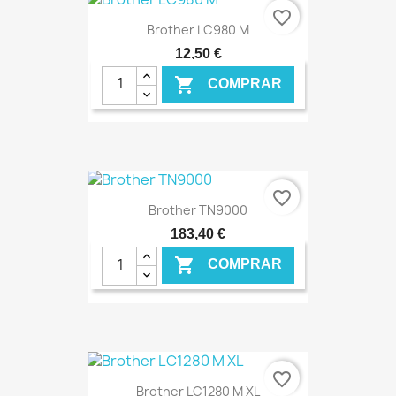
€ ONLINE
favorite_border
Brother LC980 M
12,50 €

COMPRAR
€ ONLINE
favorite_border
Brother TN9000
183,40 €

COMPRAR
€ ONLINE
favorite_border
Brother LC1280 M XL