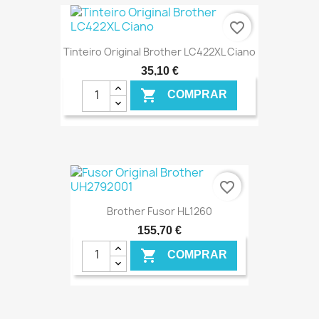
€ ONLINE
favorite_border
Tinteiro Original Brother LC422XL Ciano
35,10 €

COMPRAR
€ ONLINE
favorite_border
Brother Fusor HL1260
155,70 €

COMPRAR