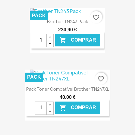
PACK
favorite_border
Brother TN243 Pack
230,90 €

COMPRAR
€ ONLINE
PACK
favorite_border
Pack Toner Compatível Brother TN247XL
40,00 €

COMPRAR