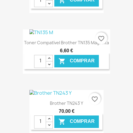

€ ONLINE
favorite_border
Toner Compatível Brother TN135 Magenta
6,60 €

COMPRAR
€ ONLINE
favorite_border
Brother TN243 Y
70,00 €

COMPRAR