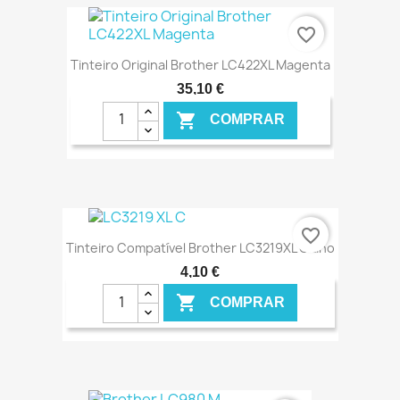
€ ONLINE
favorite_border
Tinteiro Original Brother LC422XL Magenta
35,10 €

COMPRAR
€ ONLINE
favorite_border
Tinteiro Compatível Brother LC3219XL Ciano
4,10 €

COMPRAR