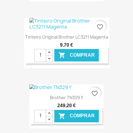
€ ONLINE
favorite_border
Tinteiro Original Brother LC3211 Magenta
9,70 €

COMPRAR
€ ONLINE
favorite_border
Brother TN329 Y
249,20 €

COMPRAR