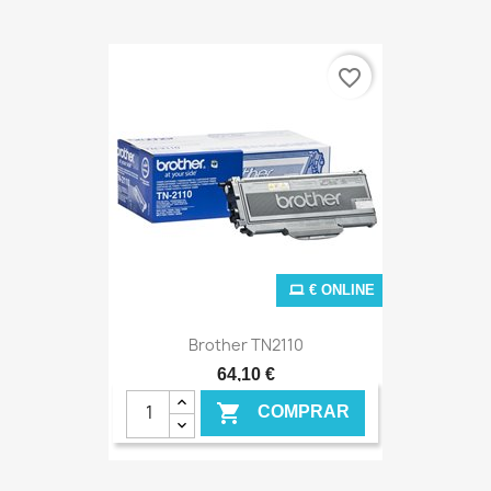
€ ONLINE
favorite_border
€ ONLINE
Brother TN2110
64,10 €

COMPRAR