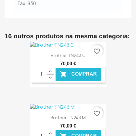
Fax-930
16 outros produtos na mesma categoria:
favorite_border
Brother TN243 C
70,00 €

COMPRAR
€ ONLINE
favorite_border
Brother TN243 M
70,00 €
COMPRAR