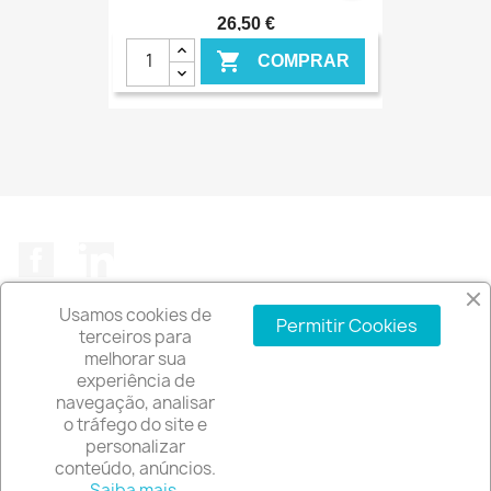
26,50 €

COMPRAR
€ ONLINE
Facebook
LinkedIn
Usamos cookies de
Permitir Cookies
terceiros para
melhorar sua
experiência de

A EMPRESA
navegação, analisar
o tráfego do site e
keyboard_arrow_down
INFORMAÇÃO DA LOJA
personalizar
conteúdo, anúncios.
© 2026 - Software de comércio eletrónico por
Saiba mais.