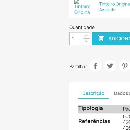
Tinteiro Origin
Amarelo
Quantidade

ADICION
Partilhar
Descrição
Dados 
Tipologia
Pac
LC
Referências
42
42