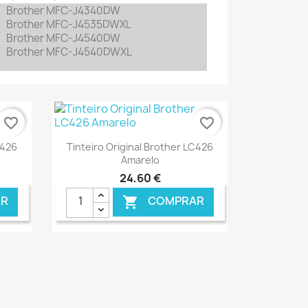
Brother MFC-J4340DW
Brother
MFC-J4535DWXL
Brother
MFC-J4540DW
Brother
MFC-J4540DWXL
favorite_border
favorite_border
Ver+

C426
Tinteiro Original Brother LC426
Amarelo
24,60 €
R
COMPRAR

ONLINE
€ ONLINE