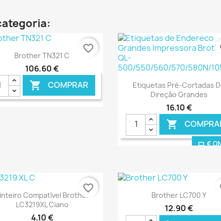
categoria:
favorite_border
fa
Ver+

Brother TN321 C
106,60 €
Ver+

COMPRAR

Etiquetas Pré-Cortadas 
Direção Grandes
16,10 €
COMPRA

€ ONLINE
€ O
favorite_border
fa
Ver+
Ver+


inteiro Compatível Brother
Brother LC700 Y
LC3219XL Ciano
12,90 €
4,10 €