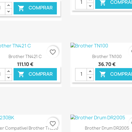
COMPRA

COMPRAR

€ ONLINE
€ O
favorite_border
fa
Ver+
Ver+


Brother TN421 C
Brother TN100
111,10 €
36,70 €
COMPRAR
COMPRA


€ ONLINE
€ O
favorite_border
fa
Ver+
Ver+


er Compatível Brother TN230
Brother Drum DR2005