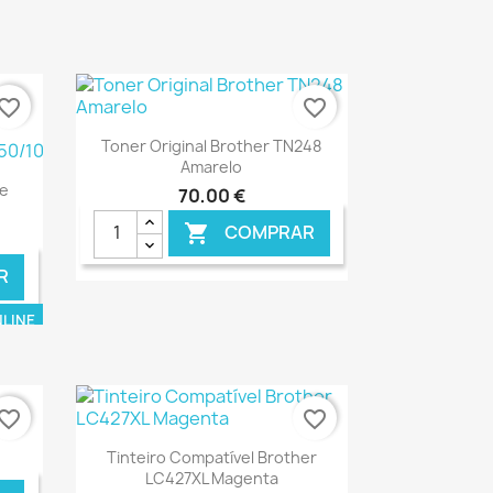
vorite_border
favorite_border
Ver+

Toner Original Brother TN248
Amarelo
De
70,00 €
COMPRAR

R
NLINE
€ ONLINE
vorite_border
favorite_border
Ver+

Tinteiro Compatível Brother
LC427XL Magenta