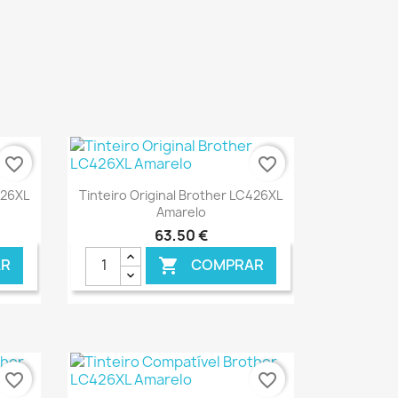
favorite_border
favorite_border
Ver+

426XL
Tinteiro Original Brother LC426XL
Amarelo
63,50 €
R
COMPRAR

ONLINE
€ ONLINE
favorite_border
favorite_border