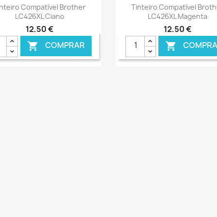
Ver+
Ver+


inteiro Compatível Brother
Tinteiro Compatível Broth
LC426XL Ciano
LC426XL Magenta
12,50 €
12,50 €
COMPRAR
COMPRA


€ ONLINE
€ 