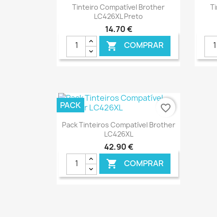
Ver+

Tinteiro Compatível Brother
T
LC426XL Preto
14,70 €
COMPRAR

€ ONLINE
PACK
favorite_border
Ver+

Pack Tinteiros Compatível Brother
LC426XL
42,90 €
COMPRAR

€ ONLINE