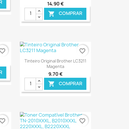
R
14,90 €
COMPRAR

NLINE
€ ONLINE
vorite_border
favorite_border
Ver+

Tinteiro Original Brother LC3211
Magenta
R
9,70 €
COMPRAR

NLINE
€ ONLINE
vorite_border
favorite_border