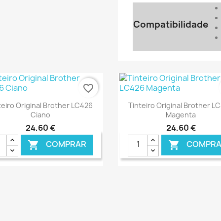
Compatibilidade
favorite_border
Ver+
Ver+


teiro Original Brother LC426
Tinteiro Original Brother L
Ciano
Magenta
24,60 €
24,60 €
COMPRAR
COMPRA


€ ONLINE
€ 