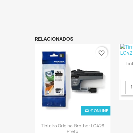
RELACIONADOS
favorite_border
Tin
€ ONLINE
Ver+

Tinteiro Original Brother LC426
Preto