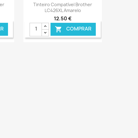
Ver+

er
Tinteiro Compatível Brother
LC426XL Amarelo
12,50 €
R
COMPRAR

ONLINE
€ ONLINE