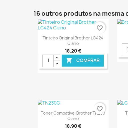
16 outros produtos na mesma 
favorite_border
Ver+

Tinteiro Original Brother LC424
Ciano
18,20 €
COMPRAR

€ ONLINE
favorite_border
Ver+

Toner Compatível Brother TN230
T
Ciano
18,90 €