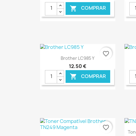
COMPRAR

€ ONLINE
favorite_border
Ver+

Brother LC985 Y
12,50 €
COMPRAR

€ ONLINE
favorite_border
Ton