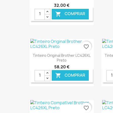
32,00 €
COMPRAR

favorite_border
Ver+

Tinteiro Original Brother LC426XL
Tint
Preto
58,20 €
COMPRAR

€ ONLINE
favorite_border