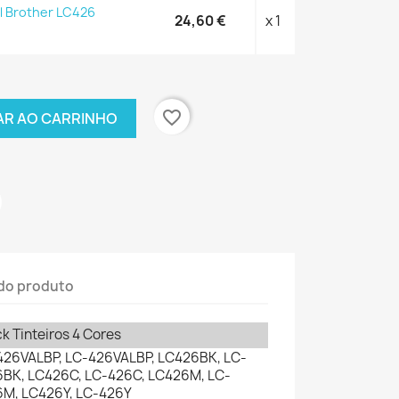
al Brother LC426
24,60 €
x 1
favorite_border
AR AO CARRINHO
do produto
k Tinteiros 4 Cores
426VALBP, LC-426VALBP, LC426BK, LC-
6BK, LC426C, LC-426C, LC426M, LC-
6M, LC426Y, LC-426Y