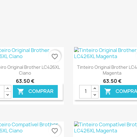
favorite_border
Ver+
Ver+


eiro Original Brother LC426XL
Tinteiro Original Brother LC
Ciano
Magenta
63,50 €
63,50 €
COMPRAR
COMPRA


€ ONLINE
€ 
favorite_border