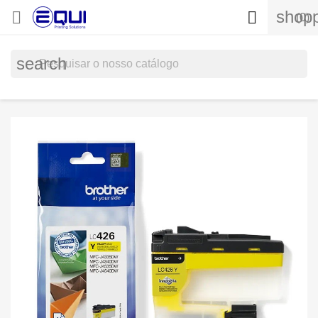
shopp


(0)
search