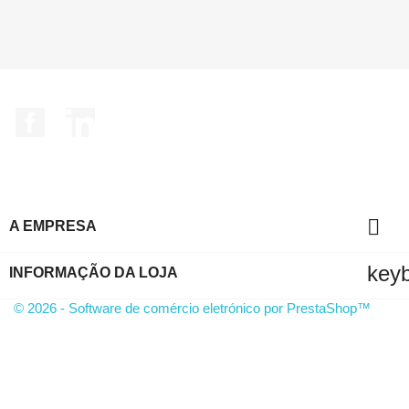
€ ONLINE
Facebook
LinkedIn

A EMPRESA
key
INFORMAÇÃO DA LOJA
© 2026 - Software de comércio eletrónico por PrestaShop™