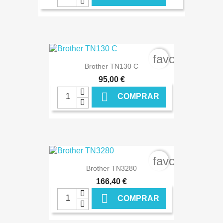
€ ONLINE
favorite_bord
Brother TN130 C
95,00 €

COMPRAR
€ ONLINE
favorite_bord
Brother TN3280
166,40 €

COMPRAR