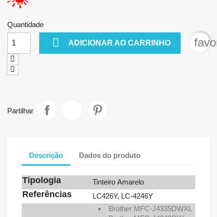
Quantidade

favo
ADICIONAR AO CARRINHO
Partilhar
Descrição
Dados do produto
Tipologia
Tinteiro Amarelo
Referências
LC426Y
,
LC-4246Y
Brother MFC-J4335DWXL