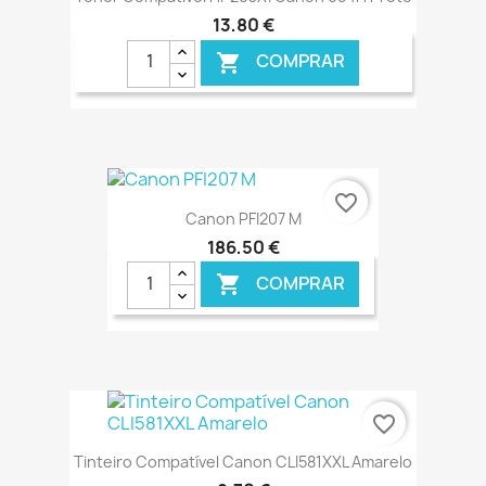
13,80 €
COMPRAR

€ ONLINE
favorite_border
Canon PFI207 M
186,50 €
COMPRAR

€ ONLINE
favorite_border
Tinteiro Compatível Canon CLI581XXL Amarelo