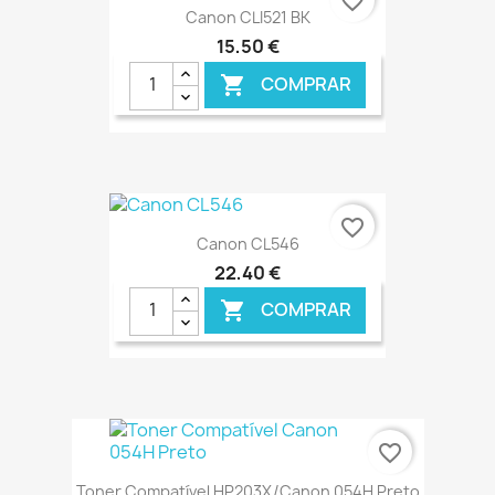
favorite_border
Canon CLI521 BK
15,50 €
COMPRAR

€ ONLINE
favorite_border
Canon CL546
22,40 €
COMPRAR

€ ONLINE
favorite_border
Toner Compatível HP203X/Canon 054H Preto