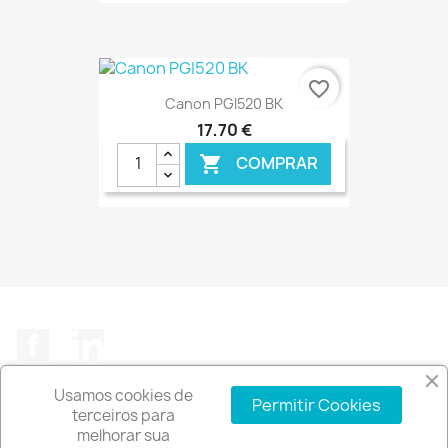
€ ONLINE
favorite_border
Canon PGI520 BK
17,70 €
COMPRAR

€ ONLINE
Facebook
LinkedIn
Usamos cookies de
Permitir Cookies
terceiros para
melhorar sua