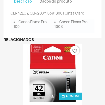
Descrição
Dados do produto
CLI-42LGY, CLI42LGY,
6391B001 Cinza Claro
Canon Pixma Pro-
Canon Pixma Pro-
100
100S
RELACIONADOS
favorite_border
€ ONLINE