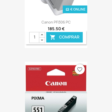
€ ONLINE
Canon PFI306 PC
185,50 €
COMPRAR

favorite_border