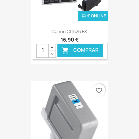
€ ONLINE
Canon CLI526 BK
16,90 €
COMPRAR

favorite_border