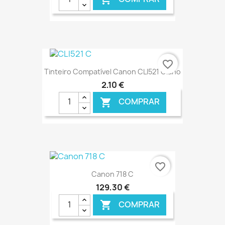
€ ONLINE
favorite_border
Tinteiro Compatível Canon CLI521 Ciano
2,10 €
COMPRAR

€ ONLINE
favorite_border
Canon 718 C
129,30 €
COMPRAR
