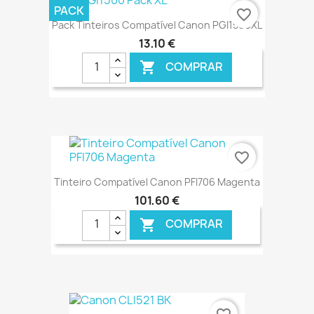
€ ONLINE
PACK
favorite_border
Pack Tinteiros Compatível Canon PGI1500XL
13,10 €
COMPRAR

€ ONLINE
favorite_border
Tinteiro Compatível Canon PFI706 Magenta
101,60 €
COMPRAR

€ ONLINE