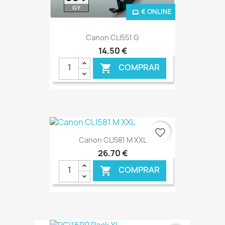
€ ONLINE
Canon CLI551 G
14,50 €
COMPRAR

favorite_border
Canon CLI581 M XXL
26,70 €
COMPRAR
