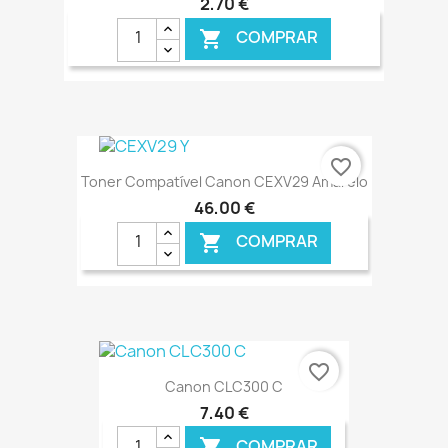
2,70 €
COMPRAR

€ ONLINE
favorite_border
Toner Compatível Canon CEXV29 Amarelo
46,00 €
COMPRAR

€ ONLINE
favorite_border
Canon CLC300 C
7,40 €
COMPRAR
