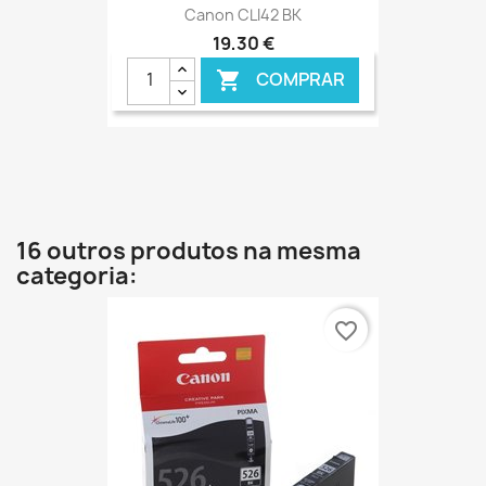
Canon CLI42 BK
19,30 €
COMPRAR

16 outros produtos na mesma
categoria:
favorite_border