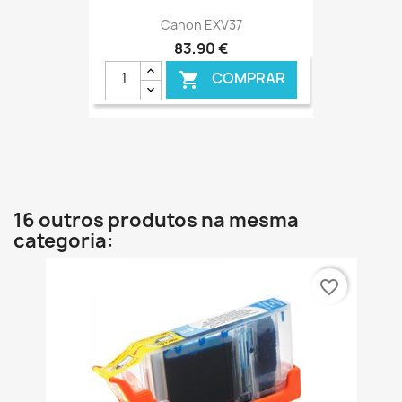
Canon EXV37
83,90 €
COMPRAR

16 outros produtos na mesma
categoria:
favorite_border