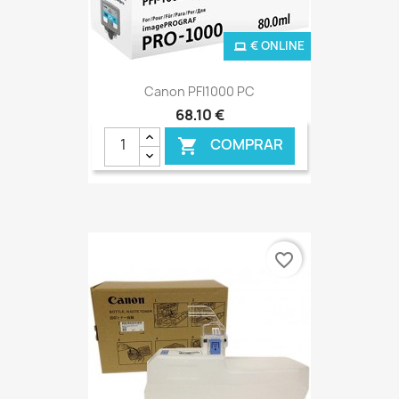
€ ONLINE
Canon PFI1000 PC
68,10 €
COMPRAR

favorite_border