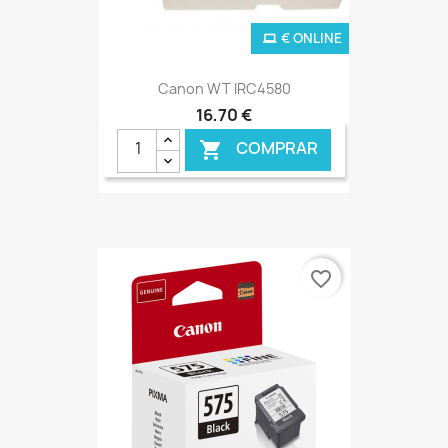
€ ONLINE
Canon WT IRC4580
16,70 €
COMPRAR

favorite_border