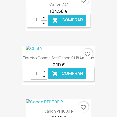
favorite_border
Canon 737
104,50 €
COMPRAR

€ ONLINE
favorite_border
Tinteiro Compatível Canon CLI8 Amarelo
2,10 €
COMPRAR

€ ONLINE
favorite_border
Canon PFI1000 R