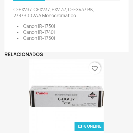
C-EXV37, CEXV37, EXV-37, C-EXV37 BK,
2787B002AA Monocromático
Canon IR-1730i
Canon IR-1740i
Canon IR-1750i
RELACIONADOS
favorite_border
€ ONLINE