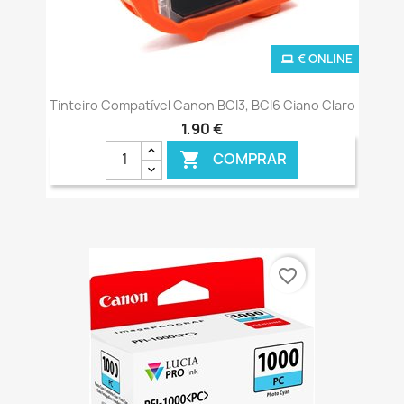
€ ONLINE
Tinteiro Compatível Canon BCI3, BCI6 Ciano Claro
1,90 €
COMPRAR

favorite_border