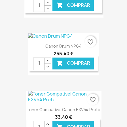
COMPRAR

€ ONLINE
favorite_border
Canon Drum NPG4
255,40 €
COMPRAR

€ ONLINE
favorite_border
Toner Compatível Canon EXV54 Preto
33,40 €
COMPRAR