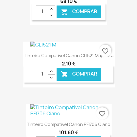
68,10 €
COMPRAR

€ ONLINE
favorite_border
Tinteiro Compatível Canon CLI521 Magenta
2,10 €
COMPRAR

€ ONLINE
favorite_border
Tinteiro Compatível Canon PFI706 Ciano
101,60 €