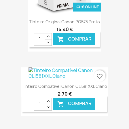
€ ONLINE
Tinteiro Original Canon PG575 Preto
15,40 €
COMPRAR

favorite_border
Tinteiro Compatível Canon CLI581XXL Ciano
2,70 €
COMPRAR
