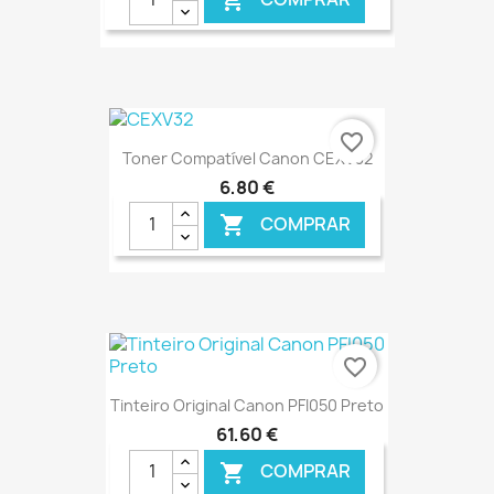

€ ONLINE
favorite_border
Toner Compatível Canon CEXV32
6,80 €
COMPRAR

€ ONLINE
favorite_border
Tinteiro Original Canon PFI050 Preto
61,60 €
COMPRAR
