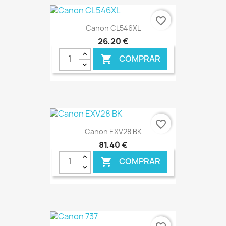
€ ONLINE
favorite_border
Canon CL546XL
26,20 €
COMPRAR

€ ONLINE
favorite_border
Canon EXV28 BK
81,40 €
COMPRAR

€ ONLINE