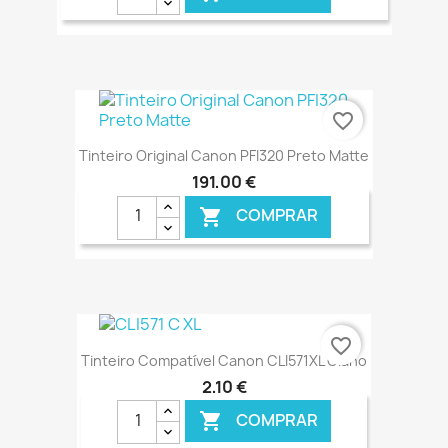
€ ONLINE
favorite_border
Tinteiro Original Canon PFI320 Preto Matte
191,00 €
COMPRAR

€ ONLINE
favorite_border
Tinteiro Compatível Canon CLI571XL Ciano
2,10 €
COMPRAR
