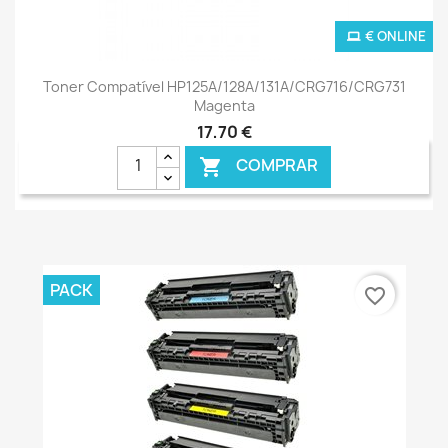
€ ONLINE
Toner Compatível HP125A/128A/131A/CRG716/CRG731
Magenta
17,70 €
COMPRAR

PACK
favorite_border