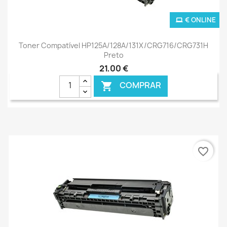
€ ONLINE
Toner Compatível HP125A/128A/131X/CRG716/CRG731H
Preto
21,00 €
COMPRAR

favorite_border