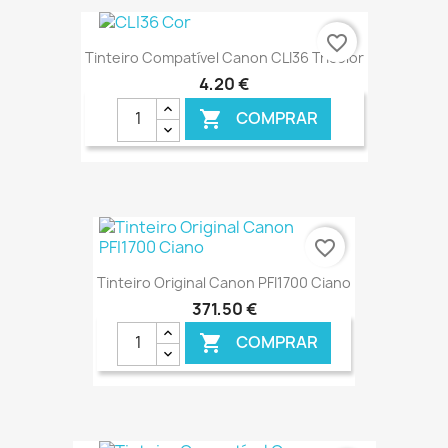
€ ONLINE
favorite_border
Tinteiro Compatível Canon CLI36 Tricolor
4,20 €
COMPRAR

€ ONLINE
favorite_border
Tinteiro Original Canon PFI1700 Ciano
371,50 €
COMPRAR

€ ONLINE