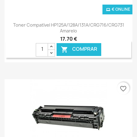
€ ONLINE
Toner Compatível HP125A/128A/131A/CRG716/CRG731
Amarelo
17,70 €
COMPRAR

favorite_border