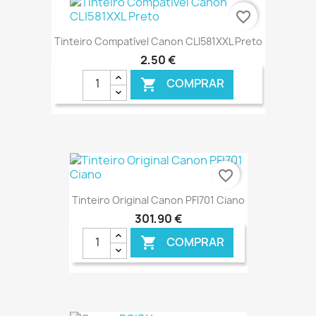
favorite_border
Tinteiro Compatível Canon CLI581XXL Preto
2,50 €
COMPRAR

€ ONLINE
favorite_border
Tinteiro Original Canon PFI701 Ciano
301,90 €
COMPRAR

€ ONLINE