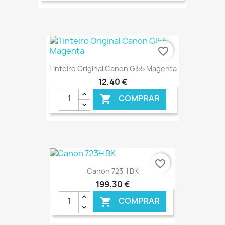
€ ONLINE
favorite_border
Tinteiro Original Canon GI55 Magenta
12,40 €
COMPRAR

€ ONLINE
favorite_border
Canon 723H BK
199,30 €
COMPRAR
