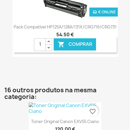
€ ONLINE
Pack Compatível HP125A/128A/131X/CRG716/CRG731
54,50 €
COMPRAR

16 outros produtos na mesma
categoria:
favorite_border
Toner Original Canon EXV55 Ciano
120,00 €