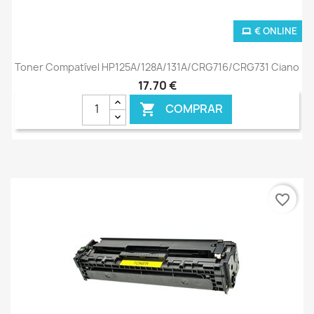
€ ONLINE
Toner Compatível HP125A/128A/131A/CRG716/CRG731 Ciano
17,70 €
COMPRAR

favorite_border