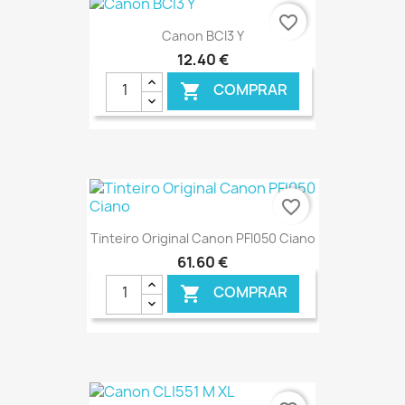
favorite_border
Canon BCI3 Y
12,40 €
COMPRAR

€ ONLINE
favorite_border
Tinteiro Original Canon PFI050 Ciano
61,60 €
COMPRAR

€ ONLINE