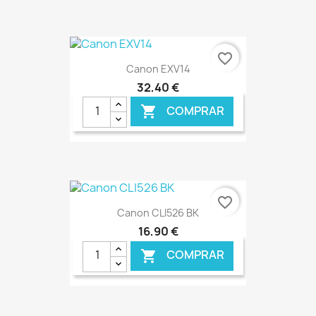
€ ONLINE
favorite_border
Canon EXV14
32,40 €
COMPRAR

€ ONLINE
favorite_border
Canon CLI526 BK
16,90 €
COMPRAR
