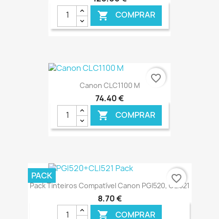
COMPRAR

€ ONLINE
favorite_border
Canon CLC1100 M
74,40 €
COMPRAR

€ ONLINE
PACK
favorite_border
Pack Tinteiros Compatível Canon PGI520, CLI521
8,70 €
COMPRAR
