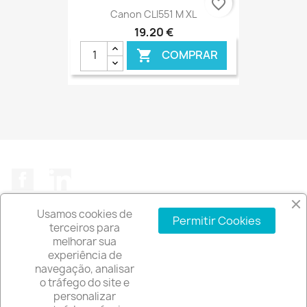
favorite_border
Canon CLI551 M XL
19,20 €
COMPRAR

€ ONLINE
Facebook
LinkedIn
Usamos cookies de
Permitir Cookies
terceiros para
melhorar sua
experiência de
A EMPRESA

navegação, analisar
o tráfego do site e
INFORMAÇÃO DA LOJA
keyboard_arrow_down
personalizar