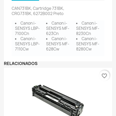
CAN731BK, Cartridge 731BK,
CRG731BK, 6272B002 Preto
Canon i-
Canon i-
Canon i-
SENSYS LBP-
SENSYS MF-
SENSYS MF-
7100Cn
623Cn
8230Cn
Canon i-
Canon i-
Canon i-
SENSYS LBP-
SENSYS MF-
SENSYS MF-
7110Cw
628Cw
8280Cw
RELACIONADOS
favorite_border