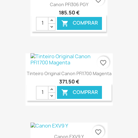
favorite_border
Canon PFI306 PGY
185,50 €
COMPRAR

€ ONLINE
favorite_border
Tinteiro Original Canon PFI1700 Magenta
371,50 €
COMPRAR

€ ONLINE
favorite_border
Canon EXV9 Y