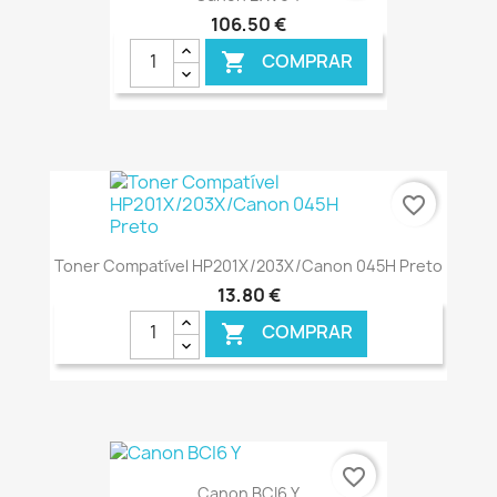
106,50 €
COMPRAR

€ ONLINE
favorite_border
Toner Compatível HP201X/203X/Canon 045H Preto
13,80 €
COMPRAR

€ ONLINE
favorite_border
Canon BCI6 Y