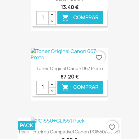
13,40 €
COMPRAR

€ ONLINE
favorite_border
Toner Original Canon 067 Preto
87,20 €
COMPRAR

€ ONLINE
PACK
favorite_border
Pack Tinteiros Compatível Canon PGI550/CLI551