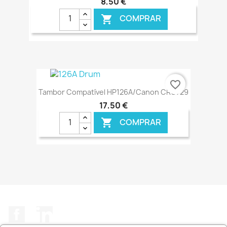
8,50 €
COMPRAR

€ ONLINE
favorite_border
Tambor Compatível HP126A/Canon CRG729
17,50 €
COMPRAR

€ ONLINE
Facebook
LinkedIn