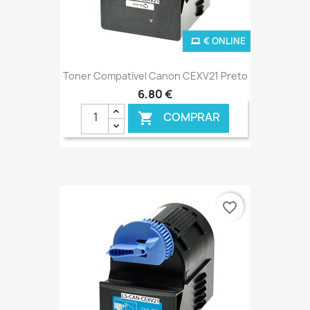
€ ONLINE
Toner Compatível Canon CEXV21 Preto
6,80 €
COMPRAR

favorite_border