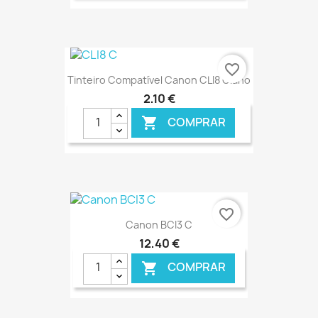
€ ONLINE
favorite_border
Tinteiro Compatível Canon CLI8 Ciano
2,10 €
COMPRAR

€ ONLINE
favorite_border
Canon BCI3 C
12,40 €
COMPRAR
