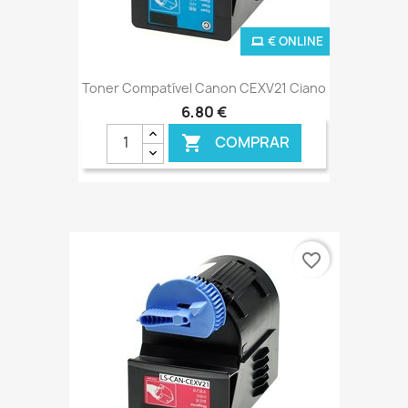
€ ONLINE
Toner Compatível Canon CEXV21 Ciano
6,80 €
COMPRAR

favorite_border