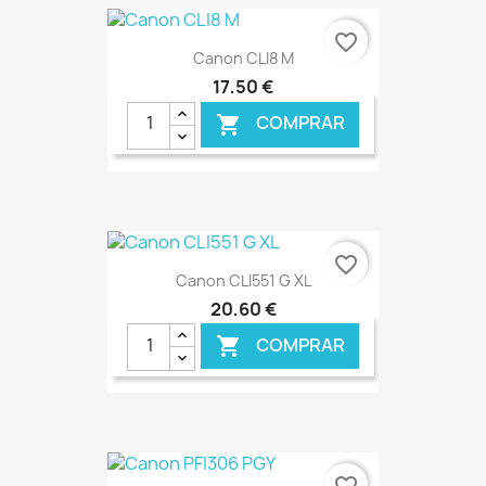
€ ONLINE
favorite_border
Canon CLI8 M
17,50 €
COMPRAR

€ ONLINE
favorite_border
Canon CLI551 G XL
20,60 €
COMPRAR

€ ONLINE