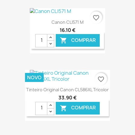
€ ONLINE
favorite_border
Canon CLI571 M
16,10 €
COMPRAR

€ ONLINE
NOVO
favorite_border
Tinteiro Original Canon CL586XL Tricolor
33,90 €
COMPRAR
