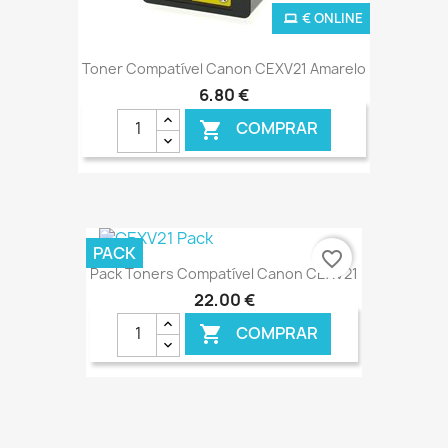
€ ONLINE
Toner Compatível Canon CEXV21 Amarelo
6,80 €
COMPRAR

PACK
favorite_border
Pack Toners Compatível Canon CEXV21
22,00 €
COMPRAR
