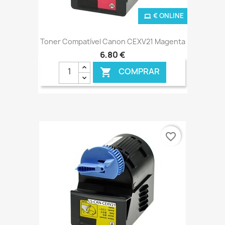
€ ONLINE
Toner Compatível Canon CEXV21 Magenta
6,80 €
COMPRAR

favorite_border