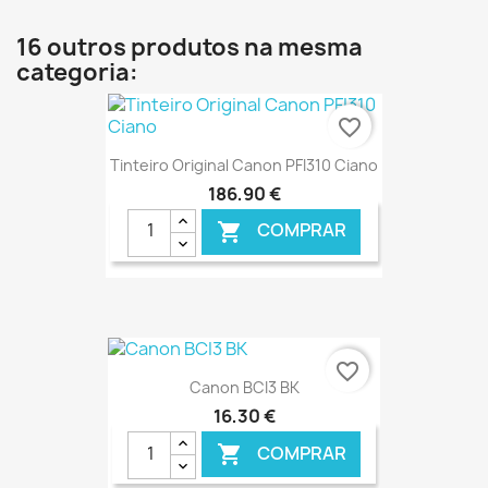
€ ONLINE
16 outros produtos na mesma
categoria:
favorite_border
Tinteiro Original Canon PFI310 Ciano
186,90 €
COMPRAR

€ ONLINE
favorite_border
Canon BCI3 BK
16,30 €
COMPRAR
