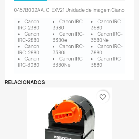
0457B002AA
, C-EXV21 Unidade de Imagem Ciano
Canon
Canon IRC-
Canon IRC-
IRC-2380i
3380
3580i
Canon
Canon IRC-
Canon IRC-
IRC-2880
3380e
3580Ne
Canon
Canon IRC-
Canon IRC-
IRC-2880i
3380i
3880
Canon
Canon IRC-
Canon IRC-
IRC-3080i
3380Ne
3880i
RELACIONADOS
favorite_border