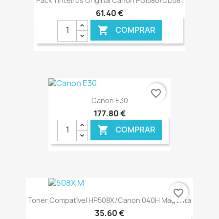
Pack Tinteiros Original Canon PGI580/CLI581
61,40 €
COMPRAR

€ ONLINE
favorite_border
Canon E30
177,80 €
COMPRAR

€ ONLINE
favorite_border
Toner Compatível HP508X/Canon 040H Magenta
35,60 €