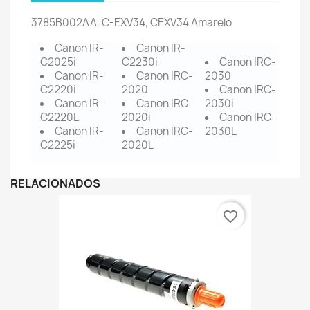
3785B002
AA, C-EXV34, CEXV34 Amarelo
Canon IR-
Canon IR-
C2025i
C2230i
Canon IRC-
Canon IR-
Canon IRC-
2030
C2220i
2020
Canon IRC-
Canon IR-
Canon IRC-
2030i
C2220L
2020i
Canon IRC-
Canon IR-
Canon IRC-
2030L
C2225i
2020L
RELACIONADOS
favorite_border