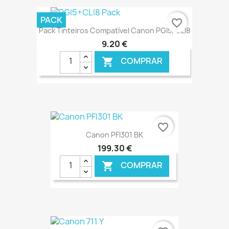
€ ONLINE
PACK
favorite_border
Pack Tinteiros Compatível Canon PGI5, CLI8
9,20 €
COMPRAR

€ ONLINE
favorite_border
Canon PFI301 BK
199,30 €
COMPRAR

€ ONLINE