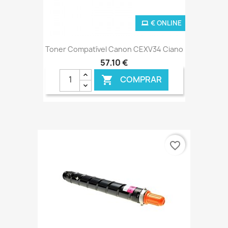
€ ONLINE
Toner Compatível Canon CEXV34 Ciano
57,10 €
COMPRAR

favorite_border