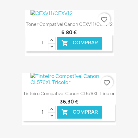
€ ONLINE
favorite_border
Toner Compatível Canon CEXV11/CEXV12
6,80 €
COMPRAR

€ ONLINE
favorite_border
Tinteiro Compatível Canon CL576XL Tricolor
36,30 €
COMPRAR
