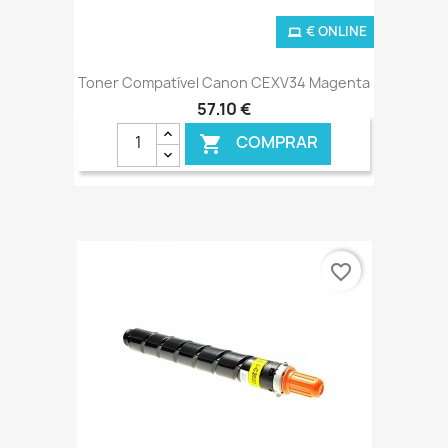
€ ONLINE
Toner Compatível Canon CEXV34 Magenta
57,10 €
COMPRAR

favorite_border