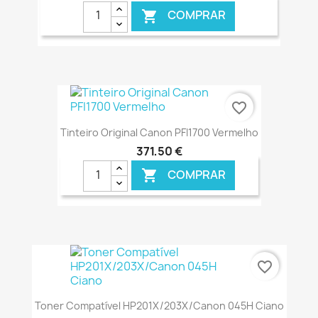
COMPRAR

€ ONLINE
favorite_border
Tinteiro Original Canon PFI1700 Vermelho
371,50 €
COMPRAR

€ ONLINE
favorite_border
Toner Compatível HP201X/203X/Canon 045H Ciano