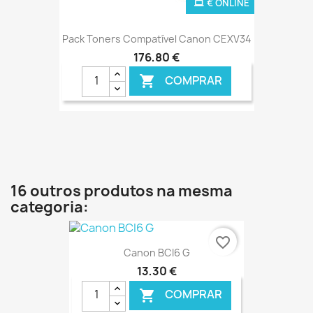
€ ONLINE
Pack Toners Compatível Canon CEXV34
176,80 €
COMPRAR

16 outros produtos na mesma
categoria:
favorite_border
Canon BCI6 G
13,30 €
COMPRAR
