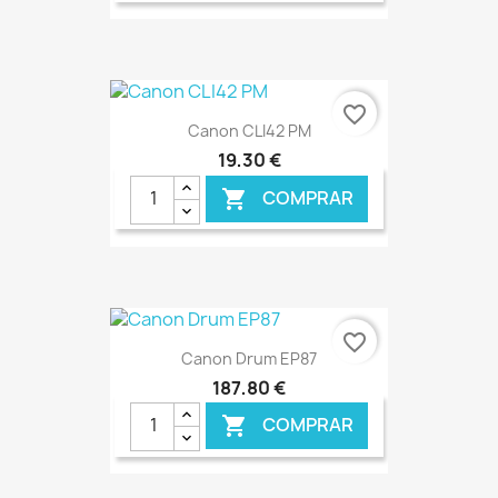
€ ONLINE
favorite_border
Canon CLI42 PM
19,30 €
COMPRAR

€ ONLINE
favorite_border
Canon Drum EP87
187,80 €
COMPRAR
