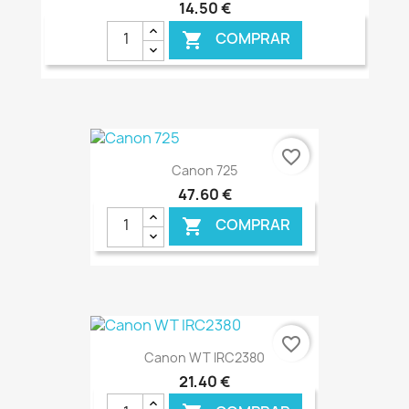
14,50 €
COMPRAR

€ ONLINE
favorite_border
Canon 725
47,60 €
COMPRAR

€ ONLINE
favorite_border
Canon WT IRC2380
21,40 €