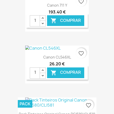
favorite_border
Canon 711 Y
193,40 €
COMPRAR

€ ONLINE
favorite_border
Canon CL546XL
26,20 €
COMPRAR

€ ONLINE
PACK
favorite_border