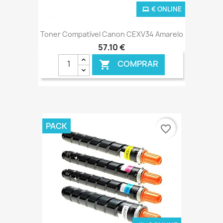
€ ONLINE
Toner Compatível Canon CEXV34 Amarelo
57,10 €
COMPRAR

PACK
favorite_border