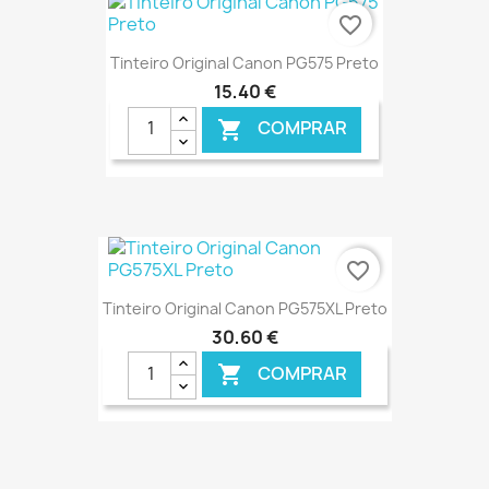
favorite_border
Tinteiro Original Canon PG575 Preto
15,40 €
COMPRAR

€ ONLINE
favorite_border
Tinteiro Original Canon PG575XL Preto
30,60 €
COMPRAR

€ ONLINE