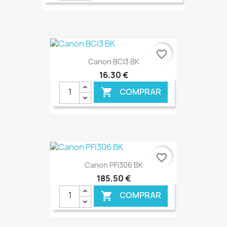
€ ONLINE
favorite_border
Canon BCI3 BK
16,30 €
COMPRAR

€ ONLINE
favorite_border
Canon PFI306 BK
185,50 €
COMPRAR
