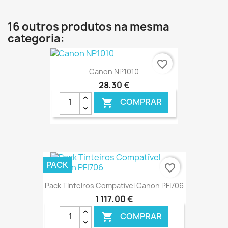
16 outros produtos na mesma
categoria:
favorite_border
Canon NP1010
28,30 €
COMPRAR

€ ONLINE
PACK
favorite_border
Pack Tinteiros Compatível Canon PFI706
1 117,00 €
COMPRAR
