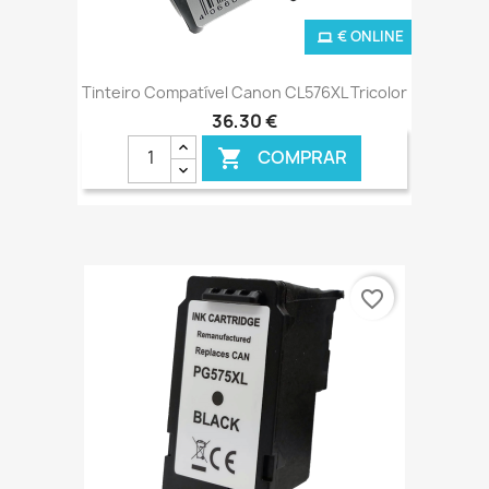
€ ONLINE
Tinteiro Compatível Canon CL576XL Tricolor
36,30 €
COMPRAR

favorite_border