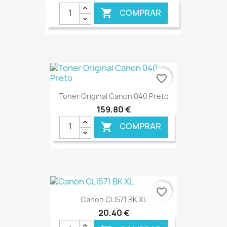
COMPRAR

€ ONLINE
favorite_border
Toner Original Canon 040 Preto
159,80 €
COMPRAR

€ ONLINE
favorite_border
Canon CLI571 BK XL
20,40 €