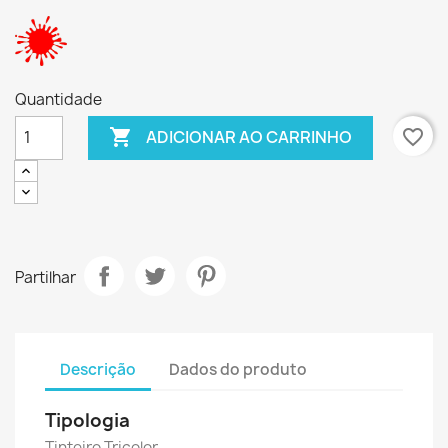
Quantidade

favorite_border
ADICIONAR AO CARRINHO
Partilhar
Descrição
Dados do produto
Tipologia
Tinteiro Tricolor