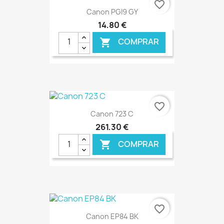
favorite_border
Canon PGI9 GY
14,80 €
COMPRAR

€ ONLINE
favorite_border
Canon 723 C
261,30 €
COMPRAR

€ ONLINE
favorite_border
Canon EP84 BK