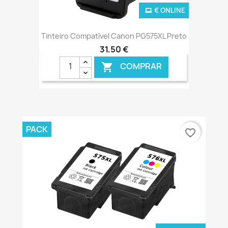
€ ONLINE
Tinteiro Compatível Canon PG575XL Preto
31,50 €
COMPRAR

PACK
favorite_border