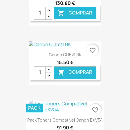
130,80 €
COMPRAR

€ ONLINE
favorite_border
Canon CLI521 BK
15,50 €
COMPRAR

€ ONLINE
PACK
favorite_border
Pack Toners Compatível Canon EXV54
91,90 €