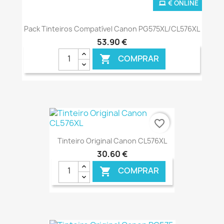
€ ONLINE
Pack Tinteiros Compatível Canon PG575XL/CL576XL
53,90 €
COMPRAR

favorite_border
Tinteiro Original Canon CL576XL
30,60 €
COMPRAR

€ ONLINE