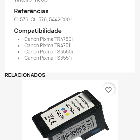
Referências
CL576, CL-576, 5442C001
Compatibilidade
Canon Pixma TR4750i
Canon Pixma TR4751i
Canon Pixma TS3550i
Canon Pixma TS3551i
RELACIONADOS
favorite_border