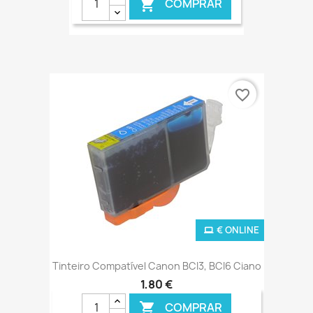
COMPRAR

€ ONLINE
favorite_border
€ ONLINE
Tinteiro Compatível Canon BCI3, BCI6 Ciano
1,80 €
COMPRAR
