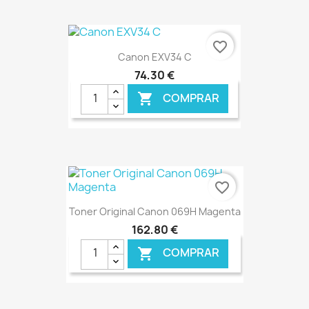
€ ONLINE
favorite_border
Canon EXV34 C
74,30 €
COMPRAR

€ ONLINE
favorite_border
Toner Original Canon 069H Magenta
162,80 €
COMPRAR
