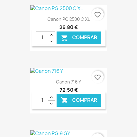
€ ONLINE
favorite_border
Canon PGI2500 C XL
26,80 €
COMPRAR

€ ONLINE
favorite_border
Canon 716 Y
72,50 €
COMPRAR

€ ONLINE