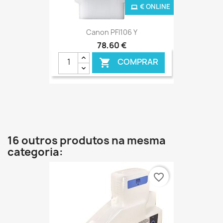
€ ONLINE
Canon PFI106 Y
78,60 €
COMPRAR

16 outros produtos na mesma
categoria:
favorite_border