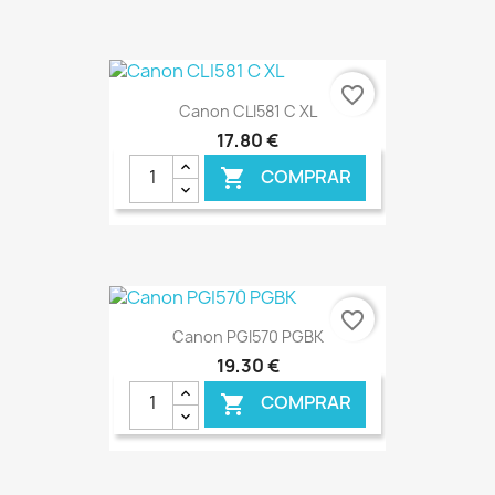
€ ONLINE
favorite_border
Canon CLI581 C XL
17,80 €
COMPRAR

€ ONLINE
favorite_border
Canon PGI570 PGBK
19,30 €
COMPRAR
