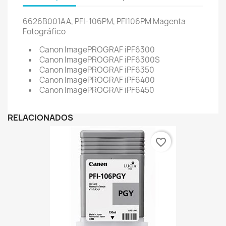
6626B001AA, PFI-106PM, PFI106PM
Magenta
Fotográfico
Canon ImagePROGRAF iPF6300
Canon ImagePROGRAF iPF6300S
Canon ImagePROGRAF iPF6350
Canon ImagePROGRAF iPF6400
Canon ImagePROGRAF iPF6450
RELACIONADOS
favorite_border