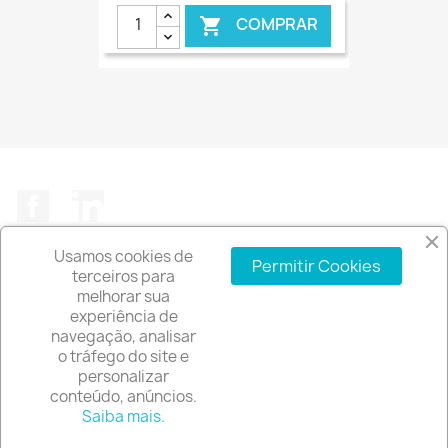
COMPRAR

€ ONLINE
Facebook
LinkedIn
Usamos cookies de
Permitir Cookies
terceiros para
melhorar sua
experiência de
A EMPRESA

navegação, analisar
o tráfego do site e
INFORMAÇÃO DA LOJA
keyboard_arrow_down
personalizar
conteúdo, anúncios.
© 2026 - Software de comércio eletrónico por
Saiba mais.
PrestaShop™