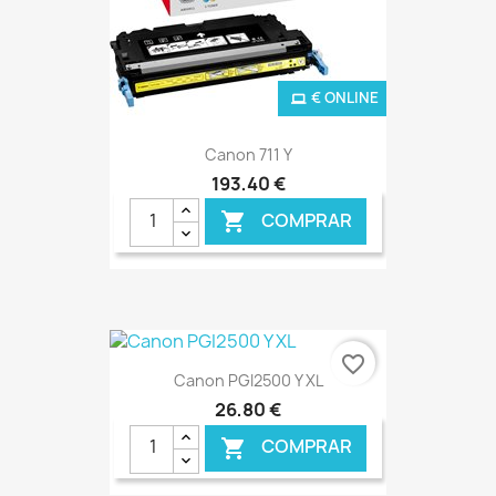
€ ONLINE
Canon 711 Y
193,40 €
COMPRAR

favorite_border
Canon PGI2500 Y XL
26,80 €
COMPRAR
