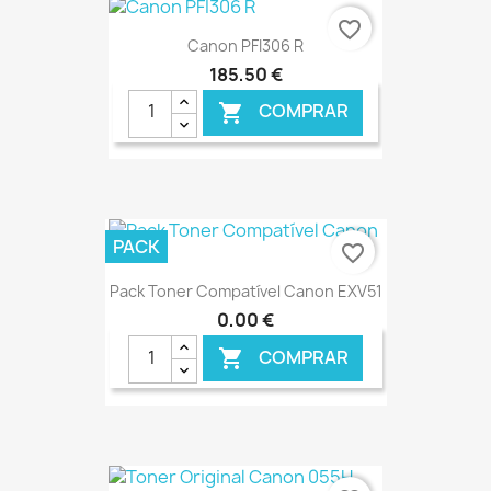
€ ONLINE
favorite_border
Canon PFI306 R
185,50 €
COMPRAR

€ ONLINE
PACK
favorite_border
Pack Toner Compatível Canon EXV51
0,00 €
COMPRAR

€ ONLINE