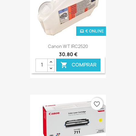
€ ONLINE
Canon WT IRC2520
30,80 €
COMPRAR

favorite_border