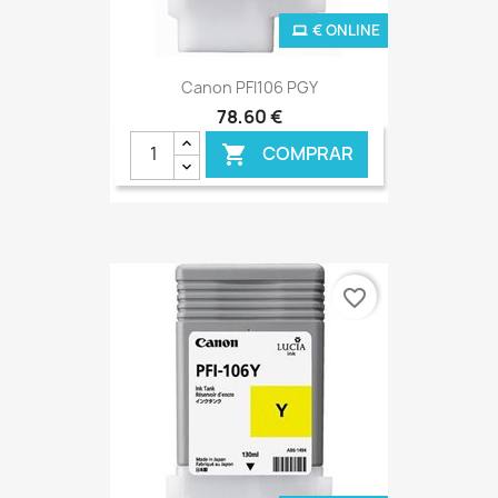
€ ONLINE
Canon PFI106 PGY
78,60 €
COMPRAR

favorite_border