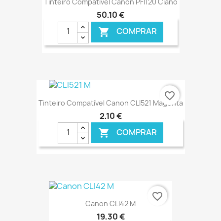
Tinteiro Compatível Canon PFI120 Ciano
50,10 €
COMPRAR

€ ONLINE
favorite_border
Tinteiro Compatível Canon CLI521 Magenta
2,10 €
COMPRAR

€ ONLINE
favorite_border
Canon CLI42 M
19,30 €