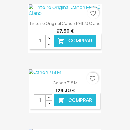
€ ONLINE
favorite_border
Tinteiro Original Canon PFI120 Ciano
97,50 €
COMPRAR

€ ONLINE
favorite_border
Canon 718 M
129,30 €
COMPRAR
