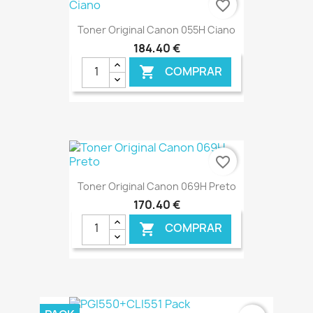
favorite_border
Toner Original Canon 055H Ciano
184,40 €
COMPRAR

€ ONLINE
favorite_border
Toner Original Canon 069H Preto
170,40 €
COMPRAR

€ ONLINE