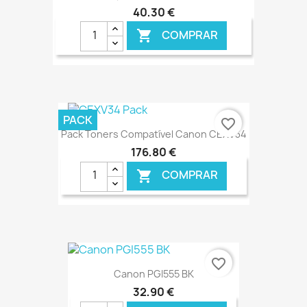
40,30 €
COMPRAR

€ ONLINE
PACK
favorite_border
Pack Toners Compatível Canon CEXV34
176,80 €
COMPRAR

€ ONLINE
favorite_border
Canon PGI555 BK
32,90 €