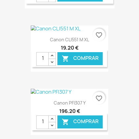
€ ONLINE
favorite_border
Canon CLI551 M XL
19,20 €
COMPRAR

€ ONLINE
favorite_border
Canon PFI307 Y
196,20 €
COMPRAR
