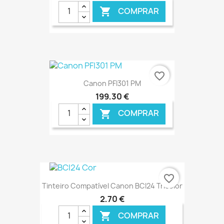
COMPRAR

€ ONLINE
favorite_border
Canon PFI301 PM
199,30 €
COMPRAR

€ ONLINE
favorite_border
Tinteiro Compatível Canon BCI24 Tricolor
2,70 €
COMPRAR
