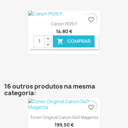
€ ONLINE
favorite_border
Canon PGI9 Y
14,80 €
COMPRAR

€ ONLINE
16 outros produtos na mesma
categoria:
favorite_border
Toner Original Canon 040 Magenta
199,50 €