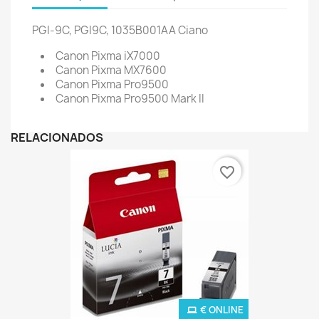
PGI-9C, PGI9C, 1035B001AA
Ciano
Canon Pixma iX7000
Canon Pixma MX7600
Canon Pixma Pro9500
Canon Pixma Pro9500 Mark II
RELACIONADOS
favorite_border
€ ONLINE