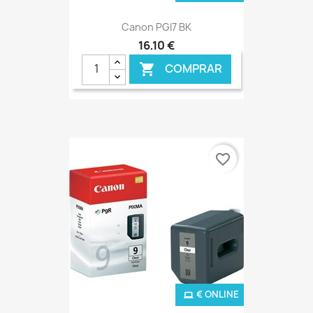
Canon PGI7 BK
16,10 €
COMPRAR

favorite_border
€ ONLINE