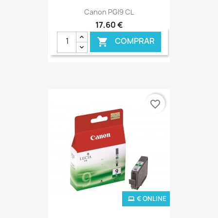
Canon PGI9 CL
17,60 €
COMPRAR

favorite_border
€ ONLINE