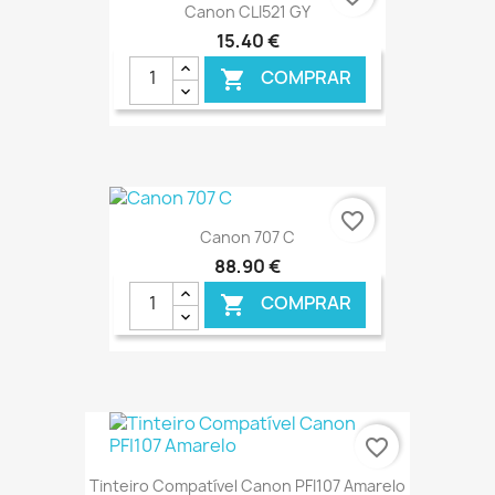
Canon CLI521 GY
15,40 €
COMPRAR

€ ONLINE
favorite_border
Canon 707 C
88,90 €
COMPRAR

€ ONLINE
favorite_border
Tinteiro Compatível Canon PFI107 Amarelo