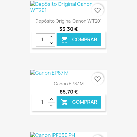
€ ONLINE
favorite_border
Depósito Original Canon WT201
35,30 €
COMPRAR

€ ONLINE
favorite_border
Canon EP87 M
85,70 €
COMPRAR
