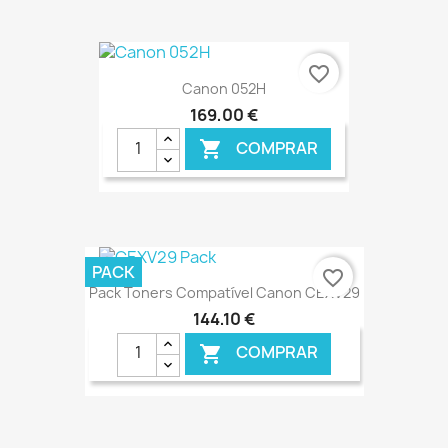
€ ONLINE
favorite_border
Canon 052H
169,00 €
COMPRAR

€ ONLINE
PACK
favorite_border
Pack Toners Compatível Canon CEXV29
144,10 €
COMPRAR
