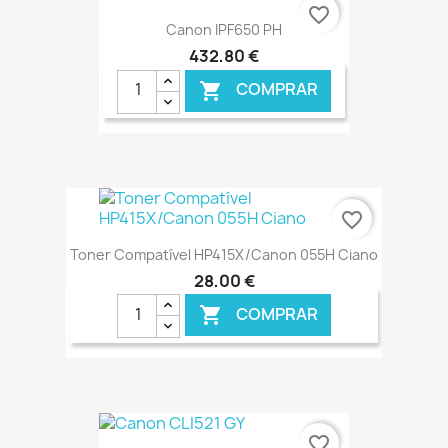
€ ONLINE
favorite_border
Canon IPF650 PH
432,80 €
COMPRAR

€ ONLINE
favorite_border
Toner Compatível HP415X/Canon 055H Ciano
28,00 €
COMPRAR

€ ONLINE
favorite_border