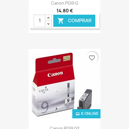
Canon PGI9 G
14,80 €
COMPRAR

favorite_border
€ ONLINE
Canon PGI9 GY