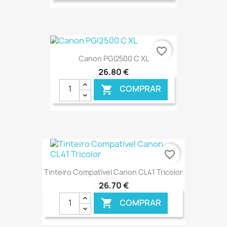
€ ONLINE
favorite_border
Canon PGI2500 C XL
26,80 €
COMPRAR

€ ONLINE
favorite_border
Tinteiro Compatível Canon CL41 Tricolor
26,70 €
COMPRAR
