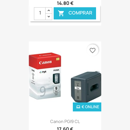
14,80 €
COMPRAR

favorite_border
€ ONLINE
Canon PGI9 CL
17,60 €