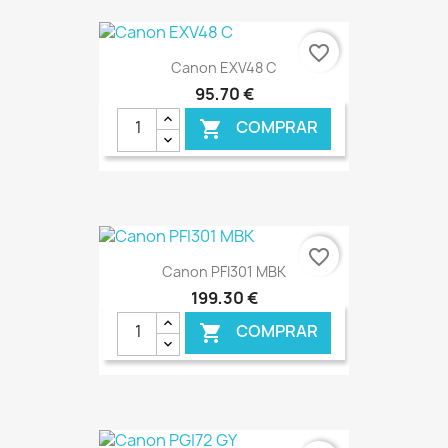
€ ONLINE
favorite_border
Canon EXV48 C
95,70 €
COMPRAR

€ ONLINE
favorite_border
Canon PFI301 MBK
199,30 €
COMPRAR
