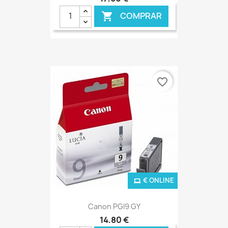
COMPRAR

favorite_border
€ ONLINE
Canon PGI9 GY
14,80 €