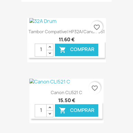
€ ONLINE
favorite_border
Tambor Compatível HP32A/Canon 051
11,60 €
COMPRAR

€ ONLINE
favorite_border
Canon CLI521 C
15,50 €
COMPRAR
