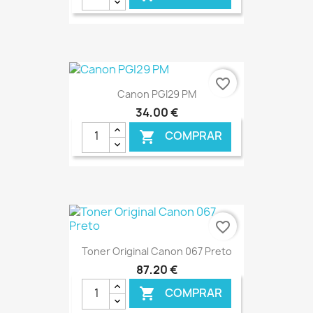
€ ONLINE
favorite_border
Canon PGI29 PM
34,00 €
COMPRAR

€ ONLINE
favorite_border
Toner Original Canon 067 Preto
87,20 €
COMPRAR
