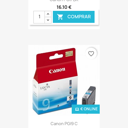
16,10 €
COMPRAR

favorite_border
€ ONLINE
Canon PGI9 C