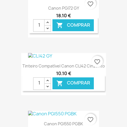
€ ONLINE
favorite_border
Canon PGI72 GY
18,10 €
COMPRAR

€ ONLINE
favorite_border
Tinteiro Compatível Canon CLI42 Cinzento
10,10 €
COMPRAR

€ ONLINE
favorite_border
Canon PGI550 PGBK