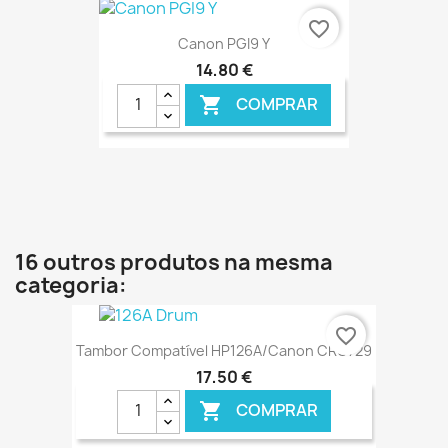
€ ONLINE
favorite_border
Canon PGI9 Y
14,80 €
COMPRAR

€ ONLINE
16 outros produtos na mesma
categoria:
favorite_border
Tambor Compatível HP126A/Canon CRG729
17,50 €
COMPRAR
