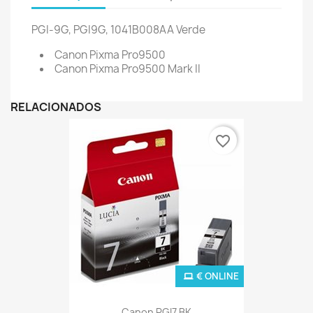
PGI-9G, PGI9G, 1041B008AA
Verde
Canon Pixma Pro9500
Canon Pixma Pro9500 Mark II
RELACIONADOS
favorite_border
€ ONLINE
Canon PGI7 BK