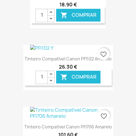
18,90 €
COMPRAR

€ ONLINE
favorite_border
Tinteiro Compatível Canon PFI102 Amarelo
26,30 €
COMPRAR

€ ONLINE
favorite_border
Tinteiro Compatível Canon PFI706 Amarelo
101,60 €