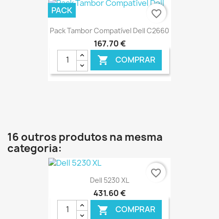
PACK
favorite_border
Pack Tambor Compatível Dell C2660
167,70 €
COMPRAR

€ ONLINE
16 outros produtos na mesma
categoria:
favorite_border
Dell 5230 XL
431,60 €
COMPRAR
