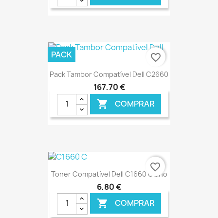
€ ONLINE
PACK
favorite_border
Pack Tambor Compatível Dell C2660
167,70 €
COMPRAR

€ ONLINE
favorite_border
Toner Compatível Dell C1660 Ciano
6,80 €
COMPRAR
