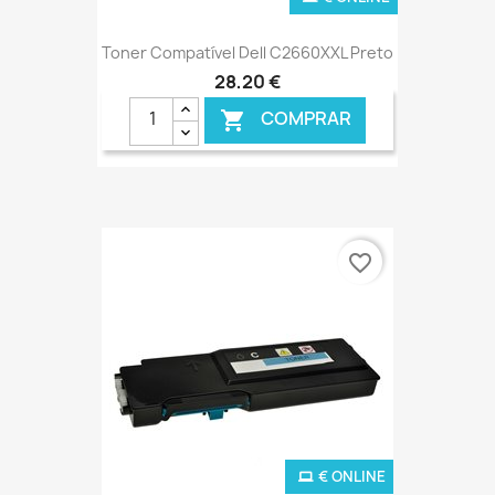
Toner Compatível Dell C2660XXL Preto
28,20 €
COMPRAR

favorite_border
€ ONLINE