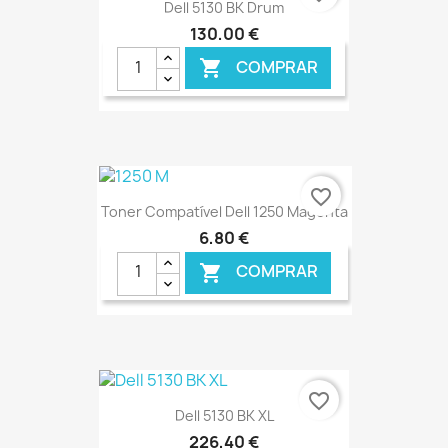
Dell 5130 BK Drum
130,00 €
COMPRAR

€ ONLINE
favorite_border
Toner Compatível Dell 1250 Magenta
6,80 €
COMPRAR

€ ONLINE
favorite_border
Dell 5130 BK XL
226,40 €