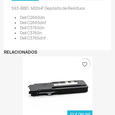
593-BBEI, M20HF Depósito de Resíduos
Dell C2660dn
Dell C2665dnf
Dell C3760dn
Dell C3760n
Dell C3765dnf
RELACIONADOS
favorite_border
€ ONLINE