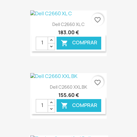
€ ONLINE
favorite_border
Dell C2660 XL C
183,00 €
COMPRAR

€ ONLINE
favorite_border
Dell C2660 XXL BK
155,60 €
COMPRAR
