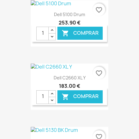
€ ONLINE
favorite_border
Dell 5100 Drum
253,90 €
COMPRAR

€ ONLINE
favorite_border
Dell C2660 XL Y
183,00 €
COMPRAR

€ ONLINE
favorite_border