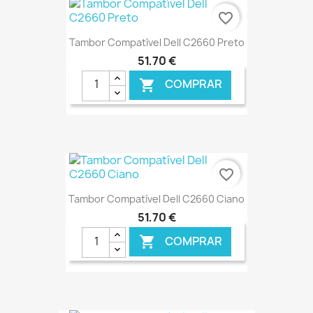
€ ONLINE
favorite_border
Tambor Compatível Dell C2660 Preto
51,70 €
COMPRAR

€ ONLINE
favorite_border
Tambor Compatível Dell C2660 Ciano
51,70 €
COMPRAR

€ ONLINE