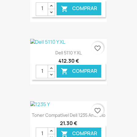
COMPRAR

€ ONLINE
favorite_border
Dell 5110 Y XL
412,30 €
COMPRAR

€ ONLINE
favorite_border
Toner Compatível Dell 1235 Amarelo
21,30 €
COMPRAR
