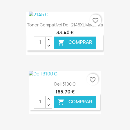
€ ONLINE
favorite_border
Toner Compatível Dell 2145XL Magenta
33,40 €
COMPRAR

€ ONLINE
favorite_border
Dell 3100 C
165,70 €
COMPRAR
