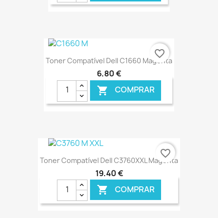
€ ONLINE
favorite_border
Toner Compatível Dell C1660 Magenta
6,80 €
COMPRAR

€ ONLINE
favorite_border
Toner Compatível Dell C3760XXL Magenta
19,40 €
COMPRAR
