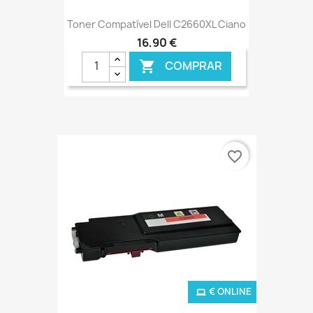
Toner Compatível Dell C2660XL Ciano
16,90 €
COMPRAR

favorite_border
€ ONLINE