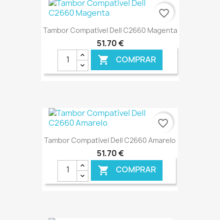
favorite_border
Tambor Compatível Dell C2660 Magenta
51,70 €
COMPRAR

€ ONLINE
favorite_border
Tambor Compatível Dell C2660 Amarelo
51,70 €
COMPRAR

€ ONLINE