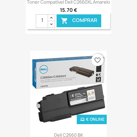
Toner Compatível Dell C2660XL Amarelo
15,70 €
COMPRAR

favorite_border
€ ONLINE
Dell C2660 BK