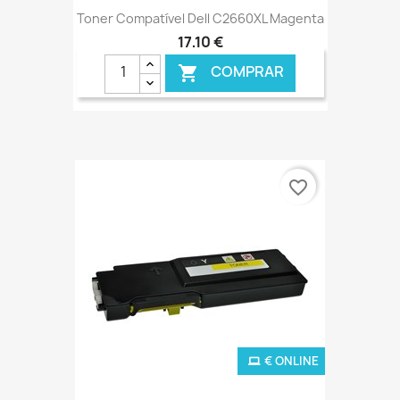
Toner Compatível Dell C2660XL Magenta
17,10 €
COMPRAR

favorite_border
€ ONLINE