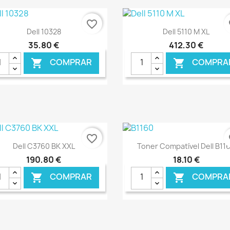
favorite_border
fa
Ver+
Ver+


Dell 10328
Dell 5110 M XL
35,80 €
412,30 €
COMPRAR
COMPRA


€ ONLINE
€ O
favorite_border
fa
Ver+
Ver+


Dell C3760 BK XXL
Toner Compatível Dell B11
190,80 €
18,10 €
COMPRAR
COMPRA

