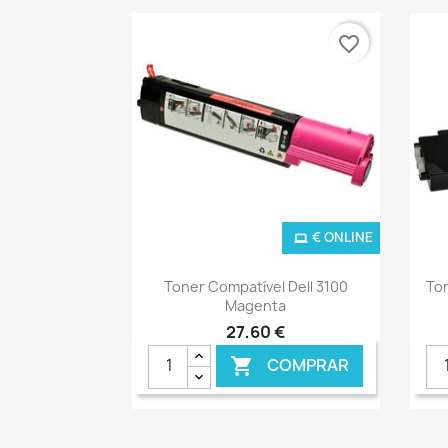
favorite_border
€ ONLINE
Ver+

Toner Compatível Dell 3100
To
Magenta
27,60 €
COMPRAR
