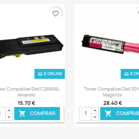
favorite_border
fa
€ ONLINE
€ O
Ver+
Ver+


ner Compatível Dell C2660XL
Toner Compatível Dell 301
Amarelo
Magenta
15,70 €
28,40 €
COMPRAR
COMPRA

