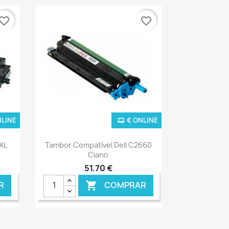
vorite_border
favorite_border
NLINE
€ ONLINE
Ver+

5XL
Tambor Compatível Dell C2660
Ciano
51,70 €
R
COMPRAR
