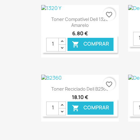
favorite_border
Ver+

Toner Compatível Dell 1320
Amarelo
6,80 €
COMPRAR

€ ONLINE
favorite_border
Ver+

Toner Reciclado Dell B2360
18,10 €
COMPRAR
