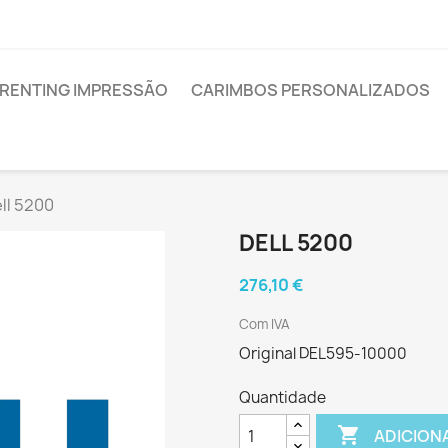
RENTING IMPRESSÃO
CARIMBOS PERSONALIZADOS
ll 5200
DELL 5200
276,10 €
Com IVA
Original DEL595-10000
Quantidade

ADICION