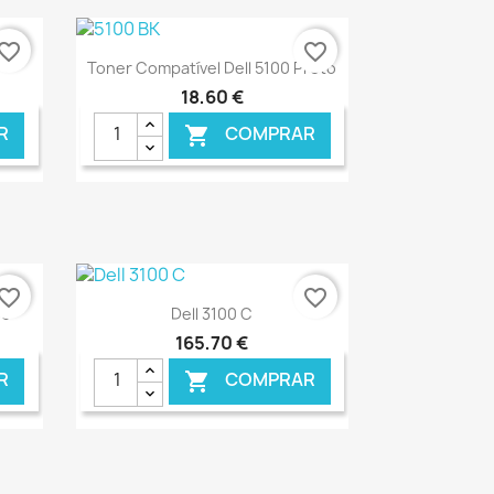
vorite_border
favorite_border
Ver+

Toner Compatível Dell 5100 Preto
18,60 €
R
COMPRAR

NLINE
€ ONLINE
vorite_border
favorite_border
Ver+

60
Dell 3100 C
165,70 €
R
COMPRAR
