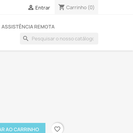
shopping_cart

Carrinho
(0)
Entrar
ASSISTÊNCIA REMOTA
search
favorite_border
AR AO CARRINHO