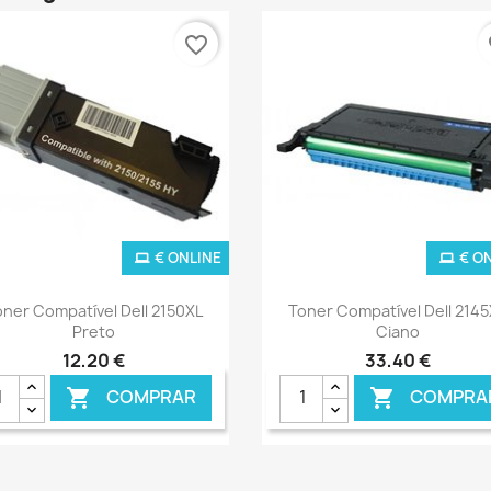
favorite_border
fa
€ ONLINE
€ O
Ver+
Ver+


ner Compatível Dell 2150XL
Toner Compatível Dell 214
Preto
Ciano
12,20 €
33,40 €
COMPRAR
COMPRA

