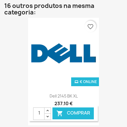
16 outros produtos na mesma
categoria:
favorite_border
€ ONLINE
Dell 2145 BK XL
237,10 €
COMPRAR
