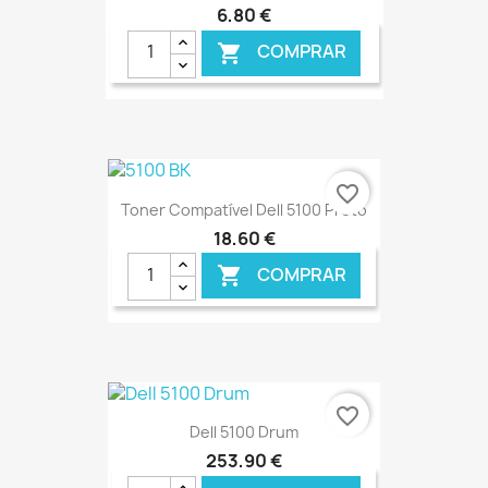
6,80 €
COMPRAR

€ ONLINE
favorite_border
Toner Compatível Dell 5100 Preto
18,60 €
COMPRAR

€ ONLINE
favorite_border
Dell 5100 Drum
253,90 €