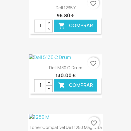
favorite_border
Dell 1235 Y
96,80 €
COMPRAR

€ ONLINE
favorite_border
Dell 5130 C Drum
130,00 €
COMPRAR

€ ONLINE
favorite_border
Toner Compatível Dell 1250 Magenta