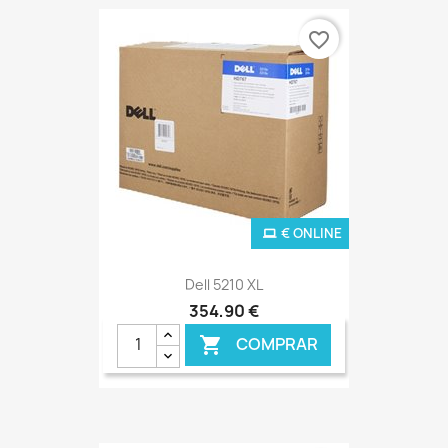
favorite_border
€ ONLINE
Dell 5210 XL
354,90 €
COMPRAR
