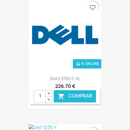
favorite_border
€ ONLINE
Dell C3760 C XL
226,70 €
COMPRAR
