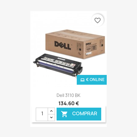
favorite_border
€ ONLINE
Dell 3110 BK
134,60 €
COMPRAR
