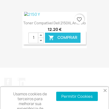
€ ONLINE
favorite_border
Toner Compatível Dell 2150XL Amarelo
12,20 €
COMPRAR

€ ONLINE
Facebook
LinkedIn
Usamos cookies de
Permitir Cookies
terceiros para
melhorar sua
experiência de