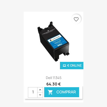
favorite_border
€ ONLINE
Dell 11345
64,30 €
COMPRAR
