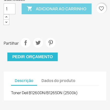

favorite_border
ADICIONAR AO CARRINHO
Partilhar
PEDIR ORÇAMENTO
Descrição
Dados do produto
Toner Dell B1260DN/B1265DN (2500k)