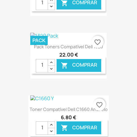
COMPRAR

€ ONLINE
PACK
favorite_border
Pack Toners Compatível Dell 1320
22,00 €
COMPRAR

€ ONLINE
favorite_border
Toner Compatível Dell C1660 Amarelo
6,80 €
COMPRAR
