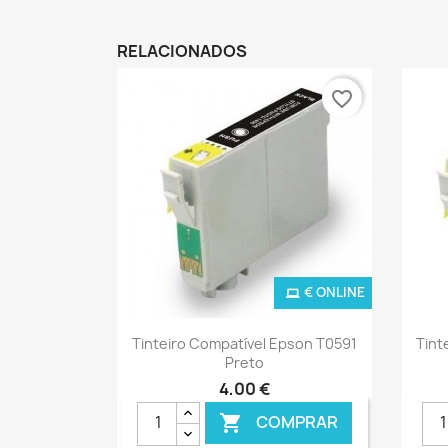
RELACIONADOS
favorite_border
€ ONLINE
Ver+

Tinteiro Compatível Epson T0591
Tint
Preto
4,00 €
COMPRAR
