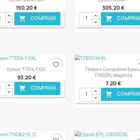
150,20 €
305,20 €
COMPRAR
COMPRA


€ ONLINE
€ O
favorite_border
fa
Ver+
Ver+


Epson T7014 Y XXL
Tinteiro Compatível Epso
T7903XL Magenta
93,20 €
7,20 €
COMPRAR

COMPRA

€ ONLINE
€ O