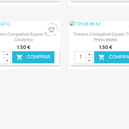
favorite_border
Ver+
Ver+


eiro Compatível Epson T0597
Tinteiro Compatível Epson 
Cinzento
Preto Matte
1,50 €
1,50 €
COMPRAR
COMPRA


€ ONLINE
€ 