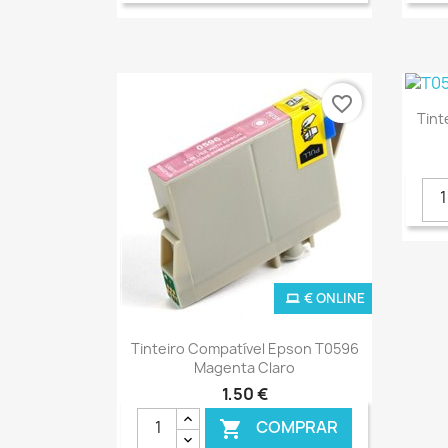
favorite_border
Tint
€ ONLINE
Ver+

Tinteiro Compatível Epson T0596
Magenta Claro
1,50 €
COMPRAR
