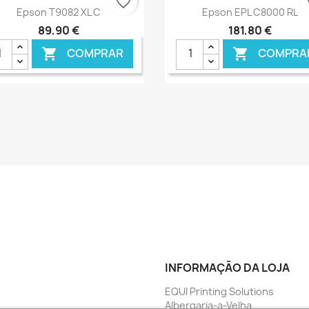
favorite_border
fa
Ver+
Ver+


Epson T9082 XL C
Epson EPL C8000 RL
89,90 €
181,80 €
COMPRAR
COMPRA


€ ONLINE
€ O
INFORMAÇÃO DA LOJA
EQUI Printing Solutions
Albergaria-a-Velha