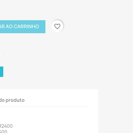
favorite_border
AR AO CARRINHO
do produto
 R2400
2400