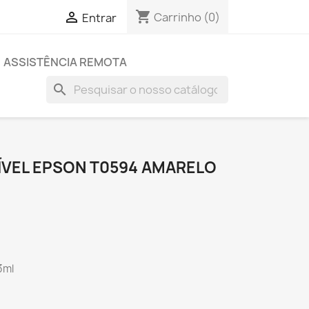
shopping_cart

Carrinho
(0)
Entrar
ASSISTÊNCIA REMOTA
search
ÍVEL EPSON T0594 AMARELO
3ml