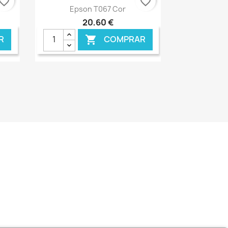
vorite_border
favorite_border
Ver+

Epson T067 Cor
20,60 €
R
COMPRAR

NLINE
€ ONLINE