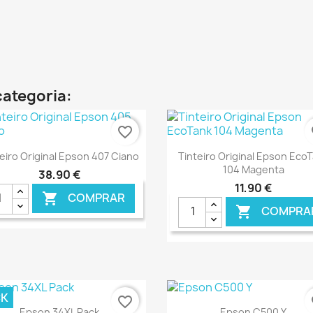
categoria:
favorite_border
fa
Ver+
Ver+


eiro Original Epson 407 Ciano
Tinteiro Original Epson Eco
104 Magenta
38,90 €
11,90 €
COMPRAR

COMPRA

€ ONLINE
€ O
CK
favorite_border
fa
Ver+
Ver+


Epson 34XL Pack
Epson C500 Y