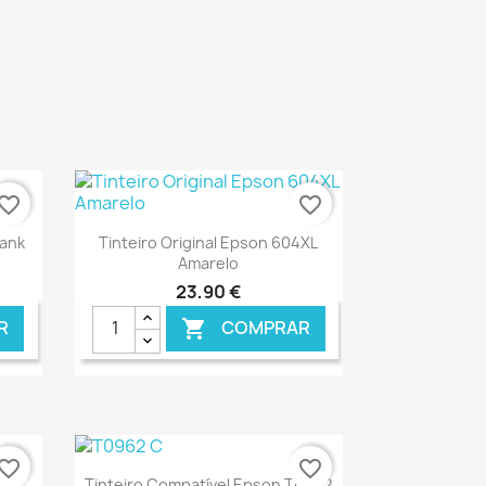
vorite_border
favorite_border
Ver+

Tank
Tinteiro Original Epson 604XL
Amarelo
23,90 €
R
COMPRAR

NLINE
€ ONLINE
vorite_border
favorite_border
Ver+

Tinteiro Compatível Epson T0962