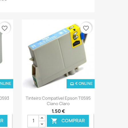
favorite_border
favorite_border
ONLINE
€ ONLINE
Ver+

T0593
Tinteiro Compatível Epson T0595
Ciano Claro
1,50 €
R
COMPRAR
