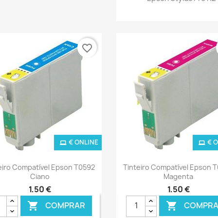
favorite_border
€ ONLINE
€ 
Ver+
Ver+


eiro Compatível Epson T0592
Tinteiro Compatível Epson 
Ciano
Magenta
1,50 €
1,50 €
COMPRAR
COMPRA

