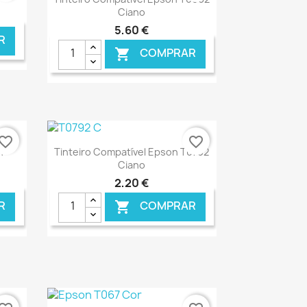
Ciano
5,60 €
R
COMPRAR

NLINE
€ ONLINE
vorite_border
favorite_border
Ver+

n
Tinteiro Compatível Epson T0792
Ciano
2,20 €
R
COMPRAR

NLINE
€ ONLINE