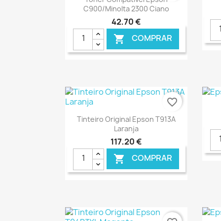
C900/Minolta 2300 Ciano
42,70 €
COMPRAR

€ ONLINE
favorite_border
Ver+

Tinteiro Original Epson T913A
Laranja
117,20 €
COMPRAR

€ ONLINE