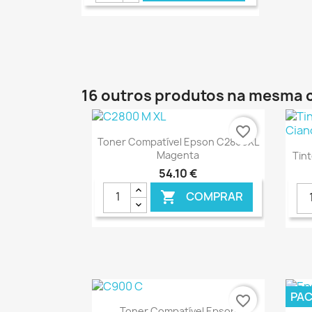
16 outros produtos na mesma 
favorite_border
Ver+

Toner Compatível Epson C2800XL
Magenta
Tint
54,10 €
COMPRAR

€ ONLINE
PA
favorite_border
Ver+

Toner Compatível Epson