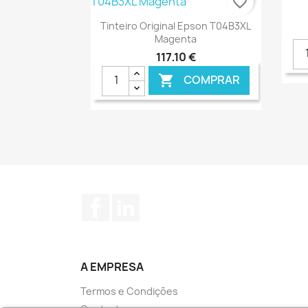
favorite_border
Ver+

Tinteiro Original Epson T04B3XL
Magenta
117,10 €
COMPRAR

€ ONLINE
Facebook
LinkedIn
A EMPRESA
Termos e Condições