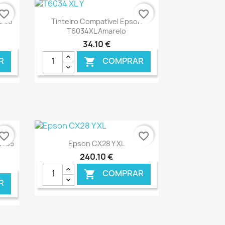
vorite_border
favorite_border
Ver+

T066
Tinteiro Compatível Epson
T6034XL Amarelo
34,10 €
R
COMPRAR

NLINE
€ ONLINE
vorite_border
favorite_border
Ver+

5595
Epson CX28 Y XL
240,10 €
COMPRAR

R