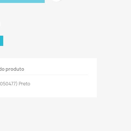
do produto
S050477) Preto