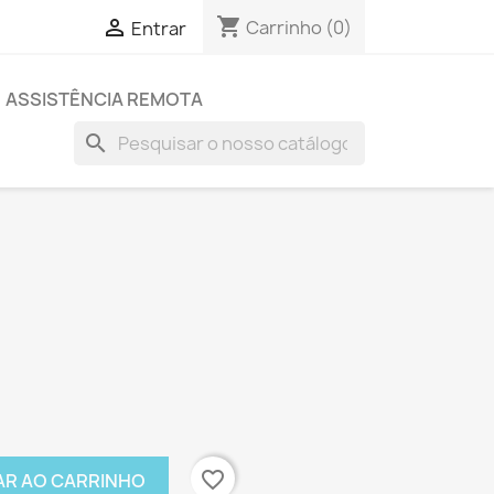
shopping_cart

Carrinho
(0)
Entrar
ASSISTÊNCIA REMOTA
search
favorite_border
AR AO CARRINHO