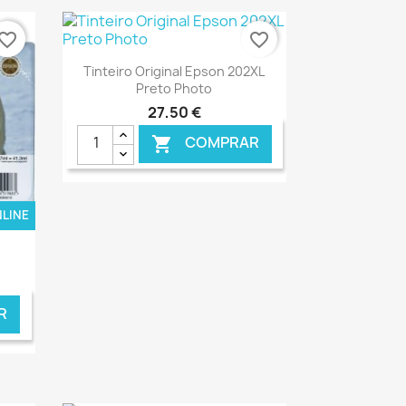
vorite_border
favorite_border
Ver+

Tinteiro Original Epson 202XL
Preto Photo
27,50 €
COMPRAR

NLINE
€ ONLINE
R