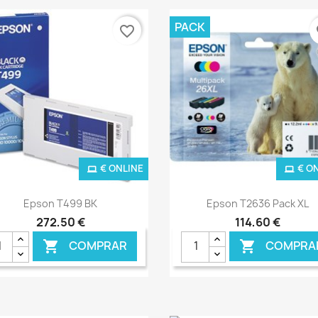
PACK
favorite_border
fa
€ ONLINE
€ O
Ver+
Ver+


Epson T499 BK
Epson T2636 Pack XL
272,50 €
114,60 €
COMPRAR
COMPRA

