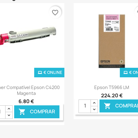
favorite_border
fa
€ ONLINE
€ O
Ver+
Ver+


er Compatível Epson C4200
Epson T5966 LM
Magenta
224,20 €
6,80 €
COMPRA

COMPRAR
