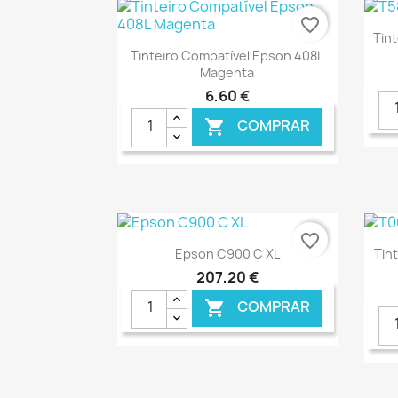
favorite_border
Tin
Ver+

Tinteiro Compatível Epson 408L
Magenta
6,60 €
COMPRAR

€ ONLINE
favorite_border
Ver+

Epson C900 C XL
Tin
207,20 €
COMPRAR
