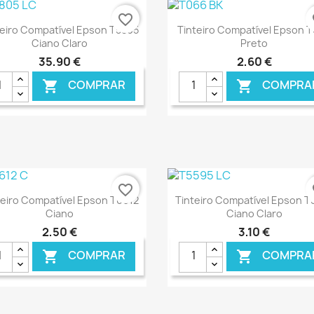
favorite_border
fa
Ver+
Ver+


teiro Compatível Epson T5805
Tinteiro Compatível Epson 
Ciano Claro
Preto
35,90 €
2,60 €
COMPRAR
COMPRA


€ ONLINE
€ O
favorite_border
fa
Ver+
Ver+


teiro Compatível Epson T0612
Tinteiro Compatível Epson T
Ciano
Ciano Claro
2,50 €
3,10 €
COMPRAR
COMPRA

