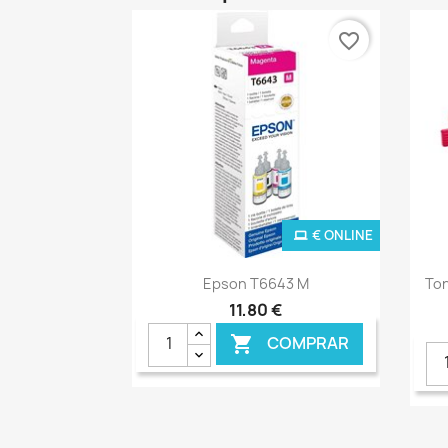
favorite_border
€ ONLINE
Ver+

Epson T6643 M
Ton
11,80 €
COMPRAR
