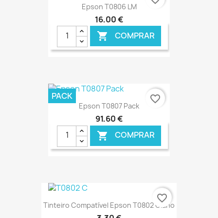
Epson T0806 LM
16,00 €
COMPRAR

€ ONLINE
PACK
favorite_border
Epson T0807 Pack
91,60 €
COMPRAR

€ ONLINE
favorite_border
Tinteiro Compatível Epson T0802 Ciano