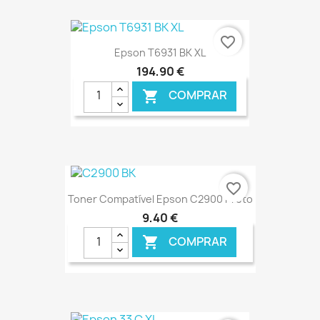
€ ONLINE
favorite_border
Epson T6931 BK XL
194,90 €
COMPRAR

€ ONLINE
favorite_border
Toner Compatível Epson C2900 Preto
9,40 €
COMPRAR
