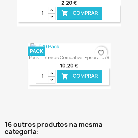
2,20 €
COMPRAR

€ ONLINE
PACK
favorite_border
Pack Tinteiros Compatível Epson T079
10,20 €
COMPRAR

€ ONLINE
16 outros produtos na mesma
categoria: