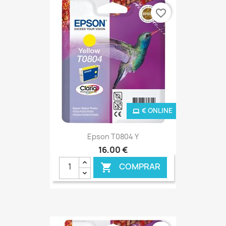
favorite_border
€ ONLINE
Epson T0804 Y
16,00 €
COMPRAR
