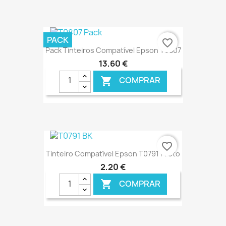
€ ONLINE
PACK
favorite_border
Pack Tinteiros Compatível Epson T0807
13,60 €
COMPRAR

€ ONLINE
favorite_border
Tinteiro Compatível Epson T0791 Preto
2,20 €
COMPRAR
