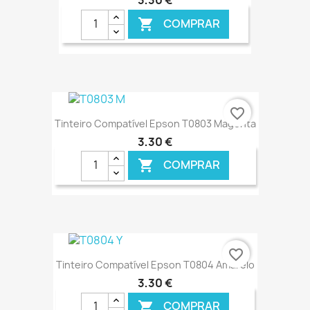
3,30 €
COMPRAR

€ ONLINE
favorite_border
Tinteiro Compatível Epson T0803 Magenta
3,30 €
COMPRAR

€ ONLINE
favorite_border
Tinteiro Compatível Epson T0804 Amarelo
3,30 €
COMPRAR
