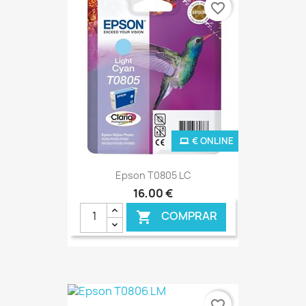
favorite_border
€ ONLINE
Epson T0805 LC
16,00 €
COMPRAR

favorite_border