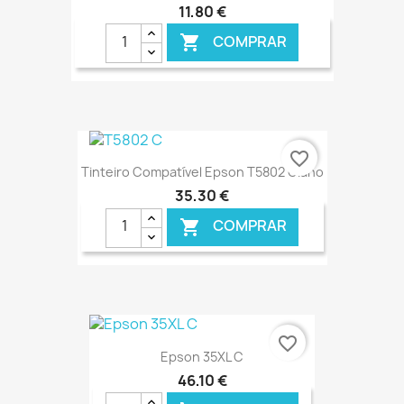
11,80 €
COMPRAR

€ ONLINE
favorite_border
Tinteiro Compatível Epson T5802 Ciano
35,30 €
COMPRAR

€ ONLINE
favorite_border
Epson 35XL C
46,10 €