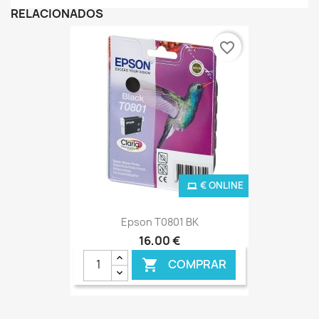
RELACIONADOS
favorite_border
€ ONLINE
Epson T0801 BK
16,00 €
COMPRAR
