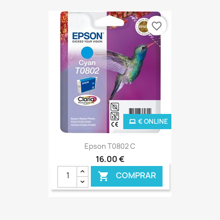
favorite_border
€ ONLINE
Epson T0802 C
16,00 €
COMPRAR
