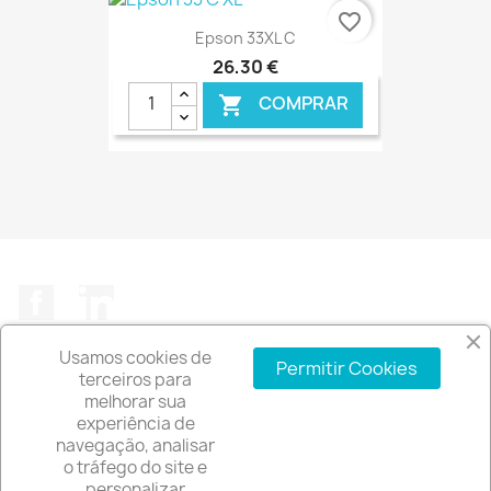
€ ONLINE
favorite_border
Epson 33XL C
26,30 €
COMPRAR

€ ONLINE
Facebook
LinkedIn
Usamos cookies de
Permitir Cookies
terceiros para
melhorar sua
experiência de
A EMPRESA

navegação, analisar
o tráfego do site e
INFORMAÇÃO DA LOJA
keyboard_arrow_down
personalizar