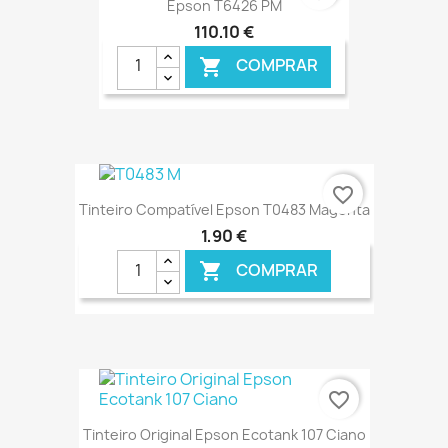
Epson T6426 PM
110,10 €
COMPRAR

€ ONLINE
favorite_border
Tinteiro Compatível Epson T0483 Magenta
1,90 €
COMPRAR

€ ONLINE
favorite_border
Tinteiro Original Epson Ecotank 107 Ciano