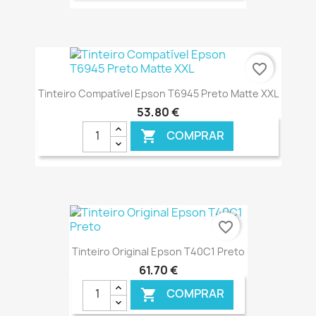
€ ONLINE
favorite_border
Tinteiro Compatível Epson T6945 Preto Matte XXL
53,80 €
COMPRAR

€ ONLINE
favorite_border
Tinteiro Original Epson T40C1 Preto
61,70 €
COMPRAR
