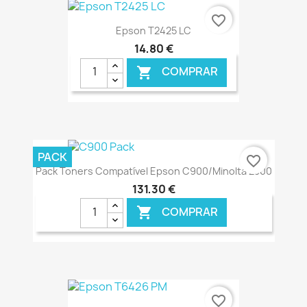
favorite_border
Epson T2425 LC
14,80 €
COMPRAR

€ ONLINE
PACK
favorite_border
Pack Toners Compatível Epson C900/Minolta 2300
131,30 €
COMPRAR

€ ONLINE
favorite_border