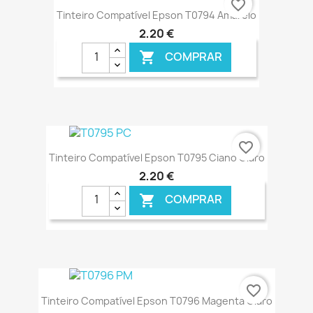
favorite_border
Tinteiro Compatível Epson T0794 Amarelo
2,20 €
COMPRAR

€ ONLINE
favorite_border
Tinteiro Compatível Epson T0795 Ciano Claro
2,20 €
COMPRAR

€ ONLINE
favorite_border
Tinteiro Compatível Epson T0796 Magenta Claro