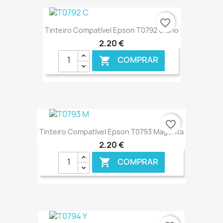
€ ONLINE
favorite_border
Tinteiro Compatível Epson T0792 Ciano
2,20 €
COMPRAR

€ ONLINE
favorite_border
Tinteiro Compatível Epson T0793 Magenta
2,20 €
COMPRAR

€ ONLINE