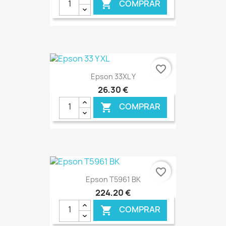
COMPRAR

€ ONLINE
favorite_border
Epson 33XL Y
26,30 €
COMPRAR

€ ONLINE
favorite_border
Epson T5961 BK
224,20 €
COMPRAR
