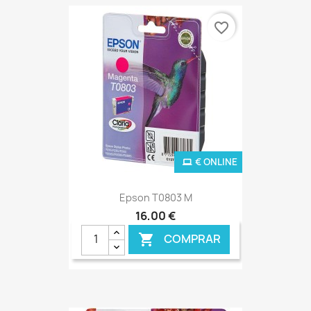
favorite_border
€ ONLINE
Epson T0803 M
16,00 €
COMPRAR
