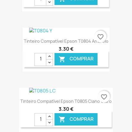
€ ONLINE
favorite_border
Tinteiro Compatível Epson T0804 Amarelo
3,30 €
COMPRAR

€ ONLINE
favorite_border
Tinteiro Compatível Epson T0805 Ciano Claro
3,30 €
COMPRAR
