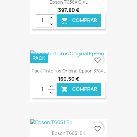
Epson T636A O XL
397,80 €
COMPRAR

€ ONLINE
PACK
favorite_border
Pack Tinteiros Original Epson 378XL
160,50 €
COMPRAR

€ ONLINE
favorite_border
Epson T6051 BK