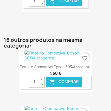
COMPRAR

€ ONLINE
16 outros produtos na mesma
categoria:
favorite_border
Tinteiro Compatível Epson 603XL Magenta
1,60 €
COMPRAR

€ ONLINE