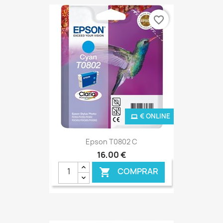
favorite_border
€ ONLINE
Epson T0802 C
16,00 €
COMPRAR
