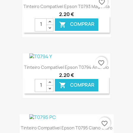
favorite_border
Tinteiro Compatível Epson T0793 Magenta
2,20 €
COMPRAR

€ ONLINE
favorite_border
Tinteiro Compatível Epson T0794 Amarelo
2,20 €
COMPRAR

€ ONLINE
favorite_border
Tinteiro Compatível Epson T0795 Ciano Claro