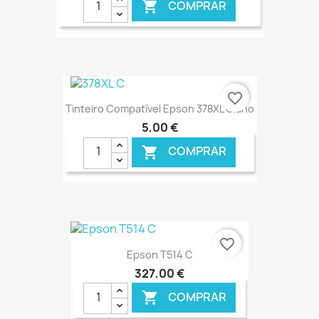
COMPRAR

€ ONLINE
favorite_border
Tinteiro Compatível Epson 378XL Ciano
5,00 €
COMPRAR

€ ONLINE
favorite_border
Epson T514 C
327,00 €
COMPRAR
