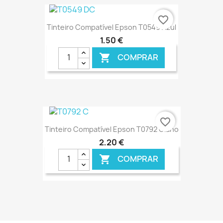
€ ONLINE
favorite_border
Tinteiro Compatível Epson T0549 Azul
1,50 €
COMPRAR

€ ONLINE
favorite_border
Tinteiro Compatível Epson T0792 Ciano
2,20 €
COMPRAR

€ ONLINE