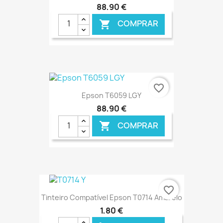
88,90 €
COMPRAR

€ ONLINE
favorite_border
Epson T6059 LGY
88,90 €
COMPRAR

€ ONLINE
favorite_border
Tinteiro Compatível Epson T0714 Amarelo
1,80 €