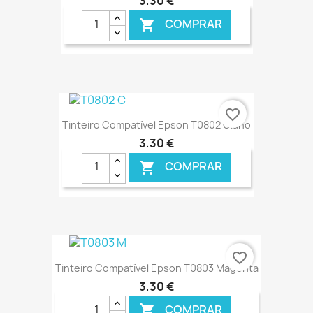
3,30 €
COMPRAR

€ ONLINE
favorite_border
Tinteiro Compatível Epson T0802 Ciano
3,30 €
COMPRAR

€ ONLINE
favorite_border
Tinteiro Compatível Epson T0803 Magenta
3,30 €
COMPRAR
