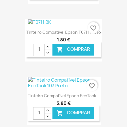
€ ONLINE
favorite_border
Tinteiro Compatível Epson T0711 Preto
1,80 €
COMPRAR

€ ONLINE
favorite_border
Tinteiro Compatível Epson EcoTank...
3,80 €
COMPRAR
