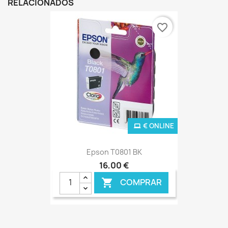
RELACIONADOS
favorite_border
€ ONLINE
Epson T0801 BK
16,00 €
COMPRAR
