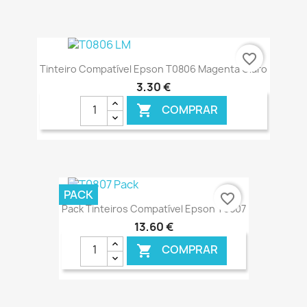
€ ONLINE
favorite_border
Tinteiro Compatível Epson T0806 Magenta Claro
3,30 €
COMPRAR

€ ONLINE
PACK
favorite_border
Pack Tinteiros Compatível Epson T0807
13,60 €
COMPRAR
