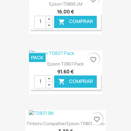
Epson T0806 LM
16,00 €
COMPRAR

€ ONLINE
PACK
favorite_border
Epson T0807 Pack
91,60 €
COMPRAR

€ ONLINE
favorite_border
Tinteiro Compatível Epson T0801 Preto