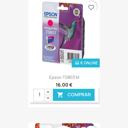
favorite_border
€ ONLINE
Epson T0803 M
16,00 €
COMPRAR
