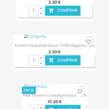
2,20 €
COMPRAR

€ ONLINE
favorite_border
Tinteiro Compatível Epson T0796 Magenta Claro
2,20 €
COMPRAR

€ ONLINE
PACK
favorite_border
Pack Tinteiros Compatível Epson T079
10,20 €