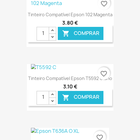
favorite_border
Tinteiro Compatível Epson 102 Magenta
3,80 €
COMPRAR

€ ONLINE
favorite_border
Tinteiro Compatível Epson T5592 Ciano
3,10 €
COMPRAR

€ ONLINE
favorite_border