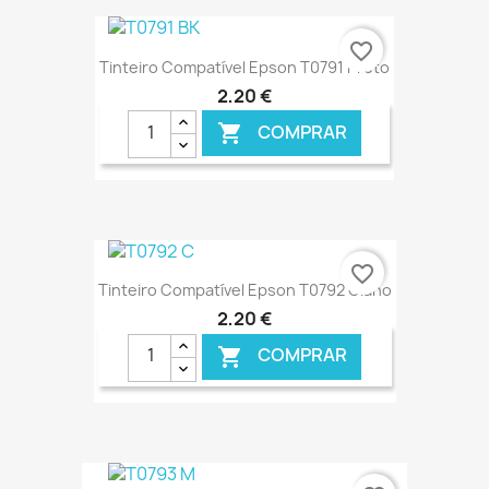
€ ONLINE
favorite_border
Tinteiro Compatível Epson T0791 Preto
2,20 €
COMPRAR

€ ONLINE
favorite_border
Tinteiro Compatível Epson T0792 Ciano
2,20 €
COMPRAR

€ ONLINE