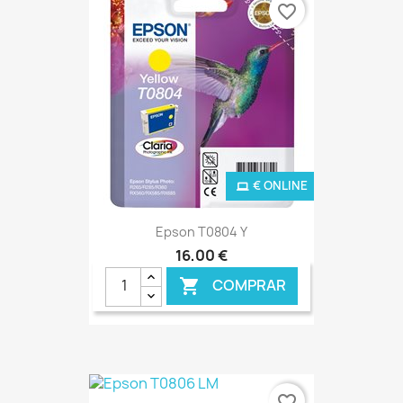
favorite_border
€ ONLINE
Epson T0804 Y
16,00 €
COMPRAR

favorite_border