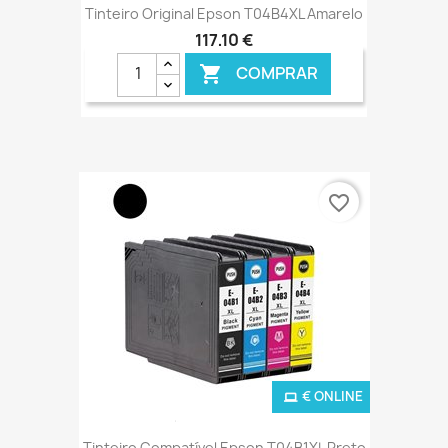
Tinteiro Original Epson T04B4XL Amarelo
117,10 €
COMPRAR

favorite_border
€ ONLINE
Tinteiro Compatível Epson T04B1XL Preto