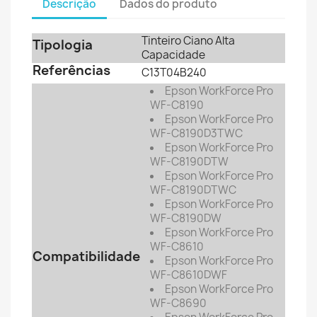
Descrição
Dados do produto
Tinteiro Ciano Alta
Tipologia
Capacidade
Referências
C13T04B240
Epson WorkForce Pro
WF-C8190
Epson
WorkForce Pro
WF-C8190D3TWC
Epson
WorkForce Pro
WF-C8190DTW
Epson
WorkForce Pro
WF-C8190DTWC
Epson
WorkForce Pro
WF-C8190DW
Epson
WorkForce Pro
WF-C8610
Compatibilidade
Epson
WorkForce Pro
WF-C8610DWF
Epson
WorkForce Pro
WF-C8690