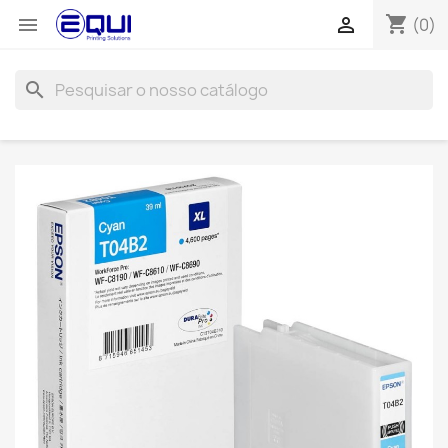
shopping_cart


(0)
search