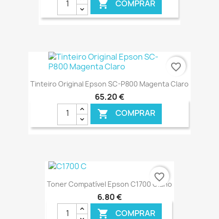
COMPRAR

€ ONLINE
favorite_border
Tinteiro Original Epson SC-P800 Magenta Claro
65,20 €
COMPRAR

€ ONLINE
favorite_border
Toner Compatível Epson C1700 Ciano
6,80 €
COMPRAR
