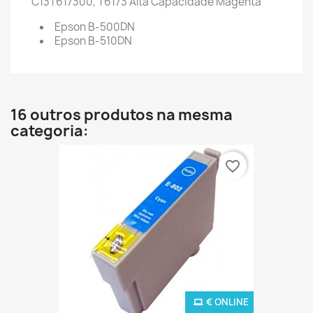
C13T617300, T6173
Alta Capacidade Magenta
Epson B-500DN
Epson B-510DN
16 outros produtos na mesma
categoria:
favorite_border
€ ONLINE