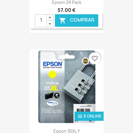
Epson 29 Pack
57,00 €
COMPRAR

favorite_border
€ ONLINE
Epson 35XL Y