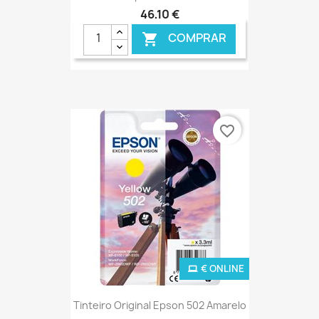
46,10 €
COMPRAR

favorite_border
€ ONLINE
Tinteiro Original Epson 502 Amarelo