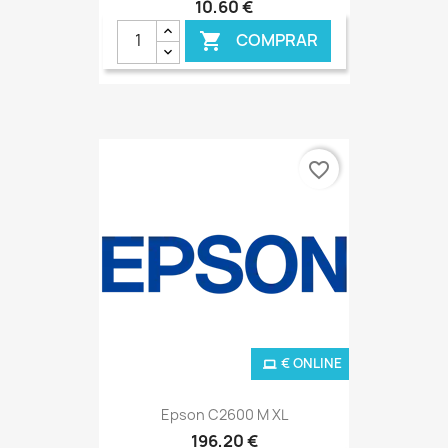
10,60 €
COMPRAR

favorite_border
€ ONLINE
Epson C2600 M XL
196,20 €