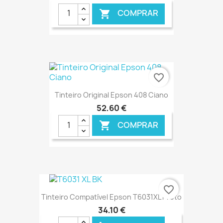
COMPRAR

favorite_border
Tinteiro Original Epson 408 Ciano
52,60 €
COMPRAR

€ ONLINE
favorite_border
Tinteiro Compatível Epson T6031XL Preto
34,10 €