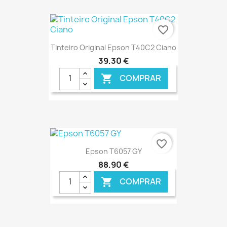
€ ONLINE
favorite_border
Tinteiro Original Epson T40C2 Ciano
39,30 €
COMPRAR

€ ONLINE
favorite_border
Epson T6057 GY
88,90 €
COMPRAR
