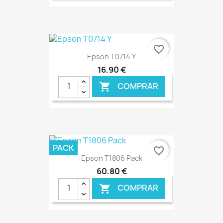
€ ONLINE
favorite_border
Epson T0714 Y
16,90 €
COMPRAR

€ ONLINE
PACK
favorite_border
Epson T1806 Pack
60,80 €
COMPRAR
