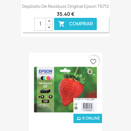
Depósito De Resíduos Original Epson T6712
35,40 €
COMPRAR

favorite_border
€ ONLINE