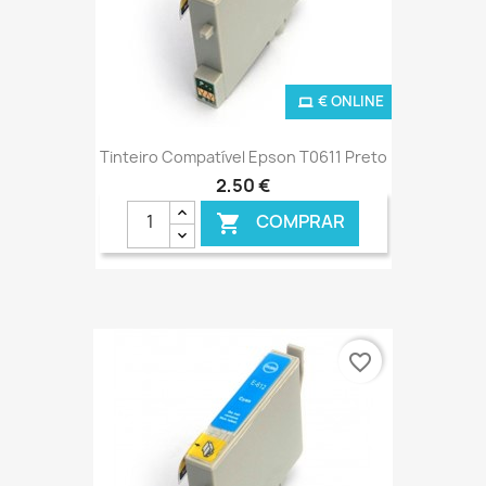
€ ONLINE
Tinteiro Compatível Epson T0611 Preto
2,50 €
COMPRAR

favorite_border