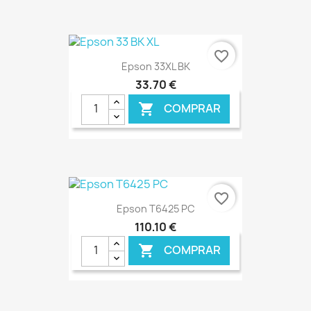
€ ONLINE
favorite_border
Epson 33XL BK
33,70 €
COMPRAR

€ ONLINE
favorite_border
Epson T6425 PC
110,10 €
COMPRAR
