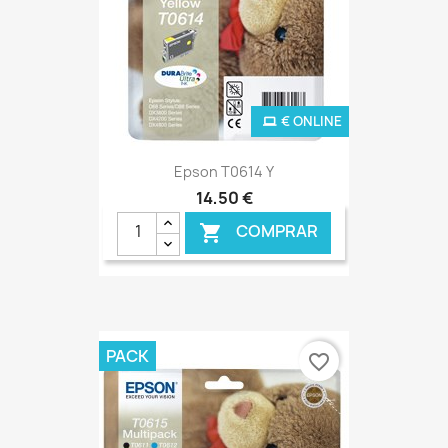
€ ONLINE
Epson T0614 Y
14,50 €
COMPRAR

PACK
favorite_border