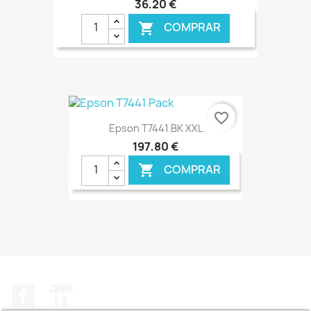
36,20 €
COMPRAR

€ ONLINE
favorite_border
Epson T7441 BK XXL
197,80 €
COMPRAR

€ ONLINE
Facebook
LinkedIn