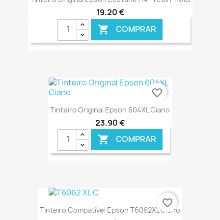
19,20 €
COMPRAR

€ ONLINE
favorite_border
Tinteiro Original Epson 604XL Ciano
23,90 €
COMPRAR

€ ONLINE
favorite_border
Tinteiro Compatível Epson T6062XL Ciano