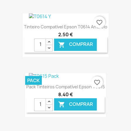
€ ONLINE
favorite_border
Tinteiro Compatível Epson T0614 Amarelo
2,50 €
COMPRAR

€ ONLINE
PACK
favorite_border
Pack Tinteiros Compatível Epson T0615
8,40 €
COMPRAR
