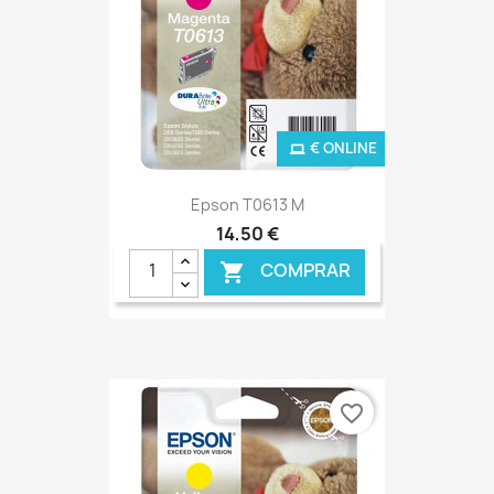
€ ONLINE
Epson T0613 M
14,50 €
COMPRAR

favorite_border