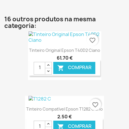
€ ONLINE
16 outros produtos na mesma
categoria:
favorite_border
Tinteiro Original Epson T40D2 Ciano
61,70 €
COMPRAR

€ ONLINE
favorite_border
Tinteiro Compatível Epson T1282 Ciano
2,50 €
COMPRAR
