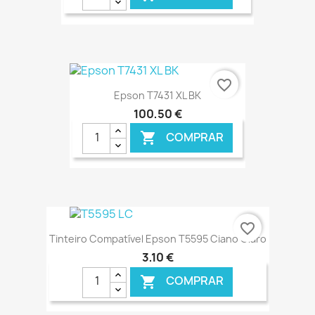
€ ONLINE
favorite_border
Epson T7431 XL BK
100,50 €
COMPRAR

€ ONLINE
favorite_border
Tinteiro Compatível Epson T5595 Ciano Claro
3,10 €
COMPRAR
