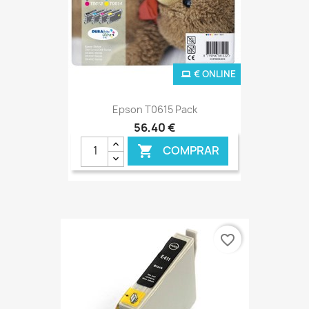
€ ONLINE
Epson T0615 Pack
56,40 €
COMPRAR

favorite_border