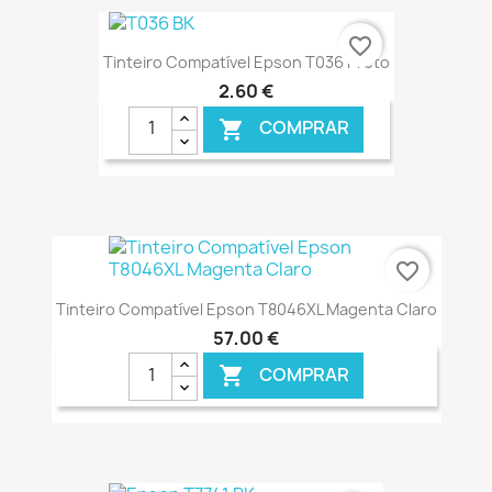
€ ONLINE
favorite_border
Tinteiro Compatível Epson T036 Preto
2,60 €
COMPRAR

€ ONLINE
favorite_border
Tinteiro Compatível Epson T8046XL Magenta Claro
57,00 €
COMPRAR

€ ONLINE