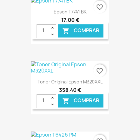
favorite_border
Epson T7741 BK
17,00 €
COMPRAR

€ ONLINE
favorite_border
Toner Original Epson M320XXL
358,40 €
COMPRAR

€ ONLINE