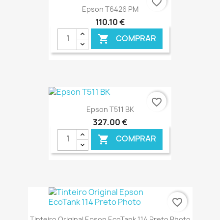
favorite_border
Epson T6426 PM
110,10 €
COMPRAR

€ ONLINE
favorite_border
Epson T511 BK
327,00 €
COMPRAR

€ ONLINE
favorite_border
Tinteiro Original Epson EcoTank 114 Preto Photo