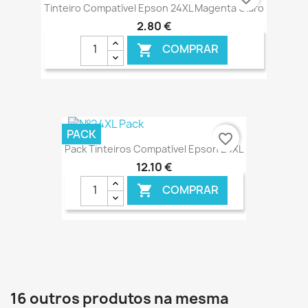
Tinteiro Compatível Epson 24XL Magenta Claro
2,80 €
COMPRAR

€ ONLINE
PACK
favorite_border
Pack Tinteiros Compatível Epson 24XL
12,10 €
COMPRAR

€ ONLINE
16 outros produtos na mesma