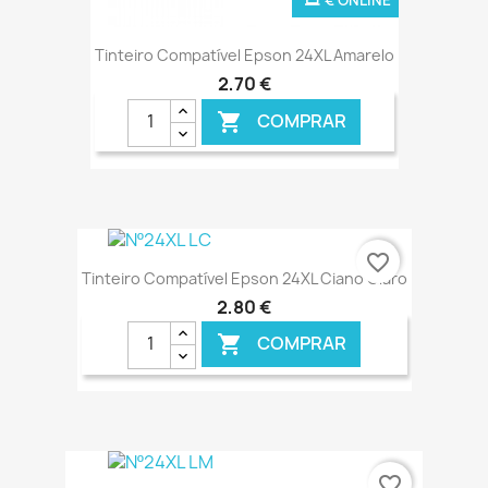
Tinteiro Compatível Epson 24XL Amarelo
2,70 €
COMPRAR

favorite_border
Tinteiro Compatível Epson 24XL Ciano Claro
2,80 €
COMPRAR

€ ONLINE
favorite_border