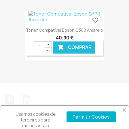
€ ONLINE
favorite_border
Toner Compatível Epson C300 Amarelo
40,90 €
COMPRAR

€ ONLINE
Facebook
LinkedIn
Usamos cookies de
Permitir Cookies
terceiros para
melhorar sua