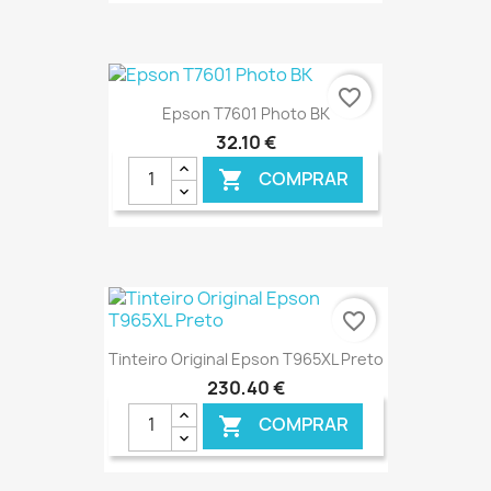
€ ONLINE
favorite_border
Epson T7601 Photo BK
32,10 €
COMPRAR

€ ONLINE
favorite_border
Tinteiro Original Epson T965XL Preto
230,40 €
COMPRAR
