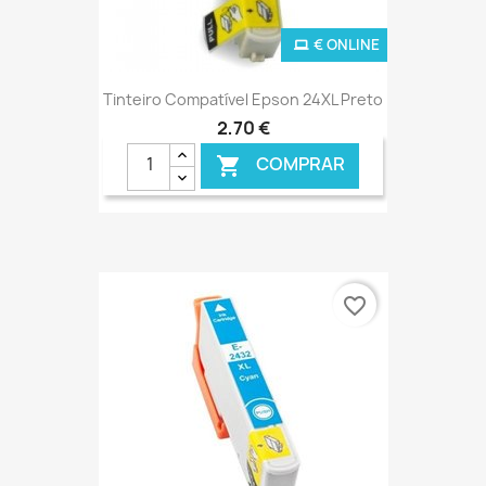
€ ONLINE
Tinteiro Compatível Epson 24XL Preto
2,70 €
COMPRAR

favorite_border