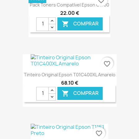
favorite_border
Pack Toners Compatível Epson C1700
22,00 €
COMPRAR

€ ONLINE
favorite_border
Tinteiro Original Epson T01C400XL Amarelo
68,10 €
COMPRAR

€ ONLINE
favorite_border