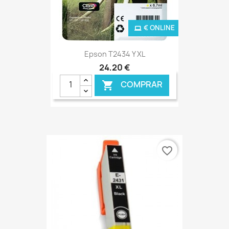
€ ONLINE
Epson T2434 Y XL
24,20 €
COMPRAR

favorite_border