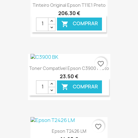
Tinteiro Original Epson T11E1 Preto
206,30 €
COMPRAR

€ ONLINE
favorite_border
Toner Compatível Epson C3900 Preto
23,50 €
COMPRAR

€ ONLINE
favorite_border
Epson T2426 LM