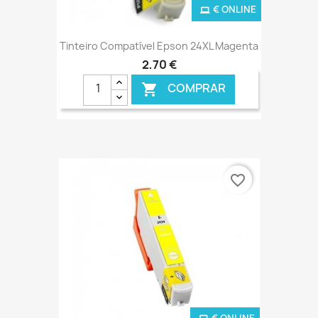
€ ONLINE
Tinteiro Compatível Epson 24XL Magenta
2,70 €
COMPRAR

favorite_border
€ ONLINE