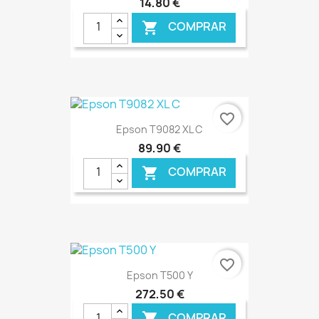
14,80 €
COMPRAR

€ ONLINE
favorite_border
Epson T9082 XL C
89,90 €
COMPRAR

€ ONLINE
favorite_border
Epson T500 Y
272,50 €
COMPRAR
