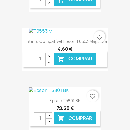
€ ONLINE
favorite_border
Tinteiro Compatível Epson T0553 Magenta
4,60 €
COMPRAR

€ ONLINE
favorite_border
Epson T5801 BK
72,20 €
COMPRAR
