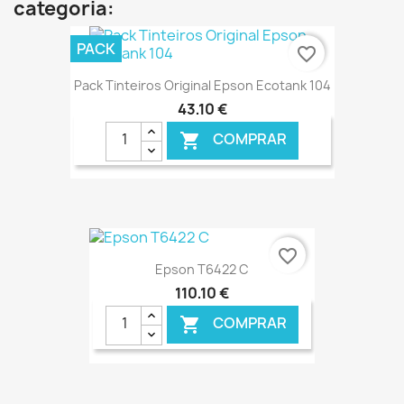
categoria:
PACK
favorite_border
Pack Tinteiros Original Epson Ecotank 104
43,10 €
COMPRAR

€ ONLINE
favorite_border
Epson T6422 C
110,10 €
COMPRAR
