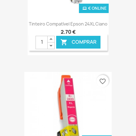
€ ONLINE
Tinteiro Compatível Epson 24XL Ciano
2,70 €
COMPRAR

favorite_border