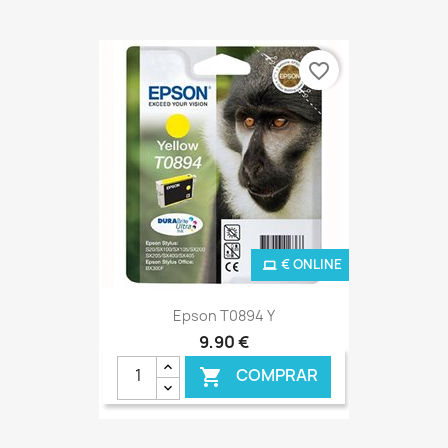
favorite_border
€ ONLINE
Epson T0894 Y
9,90 €
COMPRAR
