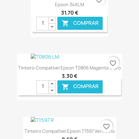
Epson 34XL M
31,70 €
COMPRAR

€ ONLINE
favorite_border
Tinteiro Compatível Epson T0806 Magenta Claro
3,30 €
COMPRAR

€ ONLINE
favorite_border
Tinteiro Compatível Epson T1597 Vermelho