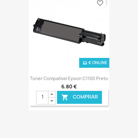
favorite_border
€ ONLINE
Toner Compatível Epson C1100 Preto
6,80 €
COMPRAR
