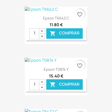
€ ONLINE
favorite_border
Epson T6642 C
11,80 €
COMPRAR

€ ONLINE
favorite_border
Epson T0874 Y
15,40 €
COMPRAR
