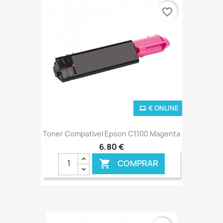
favorite_border
€ ONLINE
Toner Compatível Epson C1100 Magenta
6,80 €
COMPRAR
