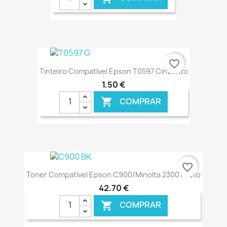
€ ONLINE
favorite_border
Tinteiro Compatível Epson T0597 Cinzento
1,50 €
COMPRAR

€ ONLINE
favorite_border
Toner Compatível Epson C900/Minolta 2300 Preto
42,70 €
COMPRAR
