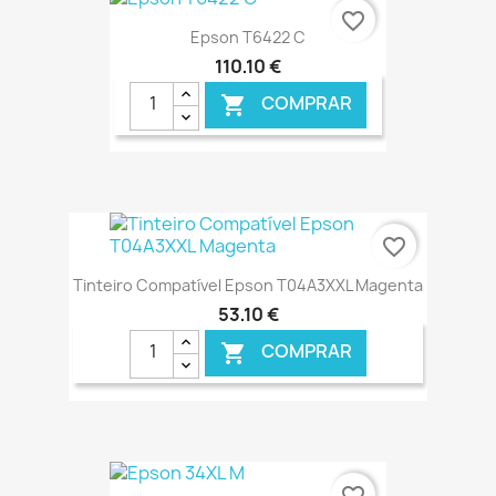
€ ONLINE
favorite_border
Epson T6422 C
110,10 €
COMPRAR

€ ONLINE
favorite_border
Tinteiro Compatível Epson T04A3XXL Magenta
53,10 €
COMPRAR

€ ONLINE
favorite_border