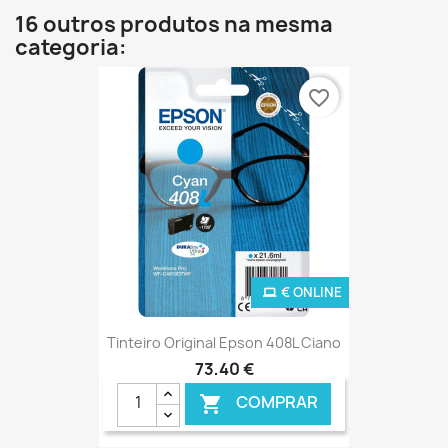
16 outros produtos na mesma
categoria:
favorite_border
€ ONLINE
Tinteiro Original Epson 408L Ciano
73,40 €
COMPRAR
