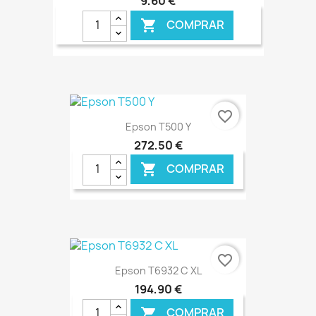
9,60 €
COMPRAR

€ ONLINE
favorite_border
Epson T500 Y
272,50 €
COMPRAR

€ ONLINE
favorite_border
Epson T6932 C XL
194,90 €
COMPRAR
