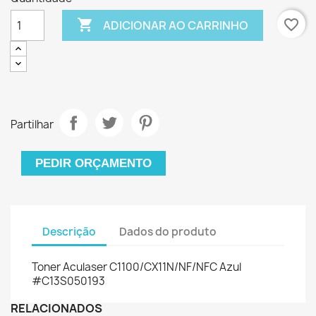

favorite_border
ADICIONAR AO CARRINHO
Partilhar
PEDIR ORÇAMENTO
Descrição
Dados do produto
Toner Aculaser C1100/CX11N/NF/NFC Azul
#C13S050193
RELACIONADOS