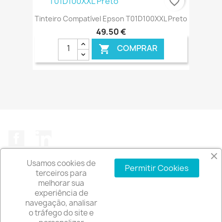
favorite_border
Tinteiro Compatível Epson T01D100XXL Preto
49,50 €
COMPRAR

€ ONLINE
Facebook
LinkedIn
Usamos cookies de
Permitir Cookies
terceiros para
melhorar sua
experiência de
A EMPRESA

navegação, analisar
o tráfego do site e
INFORMAÇÃO DA LOJA
keyboard_arrow_down