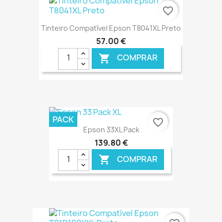
favorite_border
Tinteiro Compatível Epson T8041XL Preto
57,00 €
COMPRAR

€ ONLINE
PACK
favorite_border
Epson 33XL Pack
139,80 €
COMPRAR

€ ONLINE