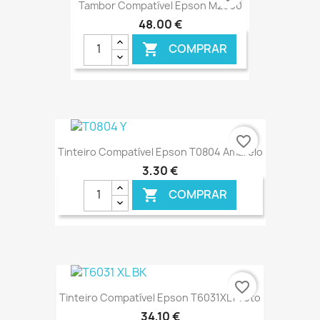
Tambor Compatível Epson M2000
48,00 €
COMPRAR

€ ONLINE
favorite_border
Tinteiro Compatível Epson T0804 Amarelo
3,30 €
COMPRAR

€ ONLINE
favorite_border
Tinteiro Compatível Epson T6031XL Preto
34,10 €