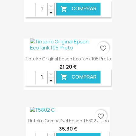
COMPRAR

€ ONLINE
favorite_border
Tinteiro Original Epson EcoTank 105 Preto
21,20 €
COMPRAR

€ ONLINE
favorite_border
Tinteiro Compatível Epson T5802 Ciano
35,30 €