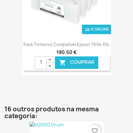
€ ONLINE
Pack Tinteiros Compatível Epson T694 XXL
190,50 €
COMPRAR

16 outros produtos na mesma
categoria:
favorite_border