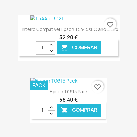
€ ONLINE
favorite_border
Tinteiro Compatível Epson T5445XL Ciano Claro
32,20 €
COMPRAR

€ ONLINE
PACK
favorite_border
Epson T0615 Pack
56,40 €
COMPRAR
