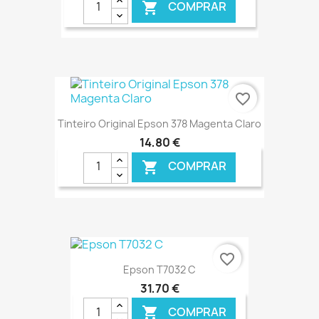
COMPRAR

€ ONLINE
favorite_border
Tinteiro Original Epson 378 Magenta Claro
14,80 €
COMPRAR

€ ONLINE
favorite_border
Epson T7032 C
31,70 €
COMPRAR
