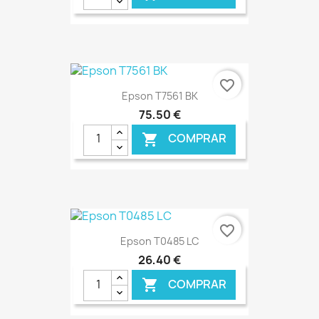
€ ONLINE
favorite_border
Epson T7561 BK
75,50 €
COMPRAR

€ ONLINE
favorite_border
Epson T0485 LC
26,40 €
COMPRAR
