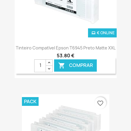
€ ONLINE
Tinteiro Compatível Epson T6945 Preto Matte XXL
53,80 €
COMPRAR

PACK
favorite_border