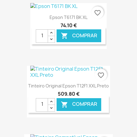
€ ONLINE
favorite_border
Epson T6171 BK XL
74,10 €
COMPRAR

€ ONLINE
favorite_border
Tinteiro Original Epson T12F1 XXL Preto
509,80 €
COMPRAR

€ ONLINE