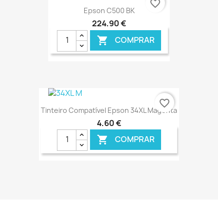
favorite_border
Epson C500 BK
224,90 €
COMPRAR

€ ONLINE
favorite_border
Tinteiro Compatível Epson 34XL Magenta
4,60 €
COMPRAR

€ ONLINE