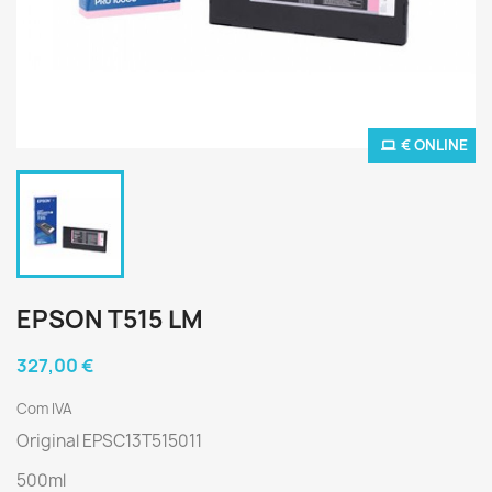
€ ONLINE
EPSON T515 LM
327,00 €
Com IVA
Original EPSC13T515011
500ml