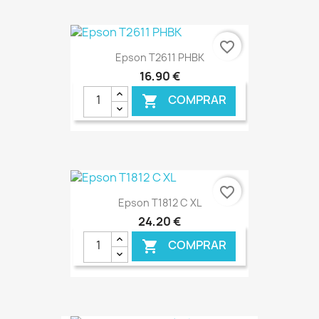
€ ONLINE
favorite_border
Epson T2611 PHBK
16,90 €
COMPRAR

€ ONLINE
favorite_border
Epson T1812 C XL
24,20 €
COMPRAR
