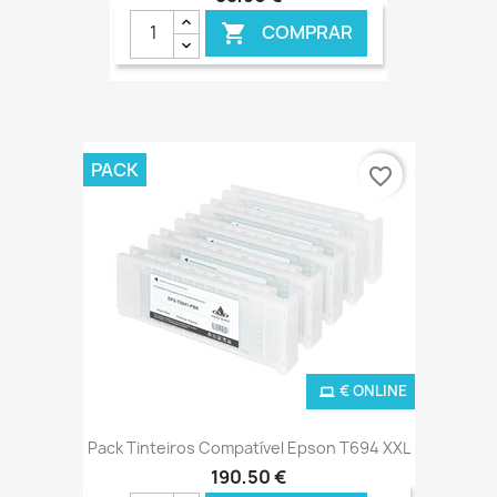
COMPRAR

PACK
favorite_border
€ ONLINE
Pack Tinteiros Compatível Epson T694 XXL
190,50 €