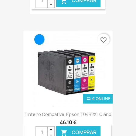
COMPRAR

favorite_border
€ ONLINE
Tinteiro Compatível Epson T04B2XL Ciano
46,10 €
COMPRAR
