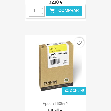
32,10 €
COMPRAR

favorite_border
€ ONLINE
Epson T6054 Y
88,90 €