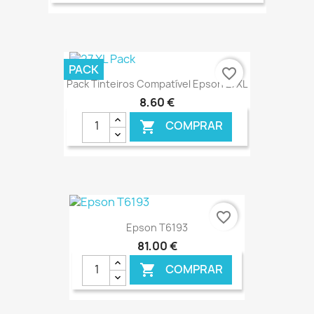
€ ONLINE
PACK
favorite_border
Pack Tinteiros Compatível Epson 27XL
8,60 €
COMPRAR

€ ONLINE
favorite_border
Epson T6193
81,00 €
COMPRAR
