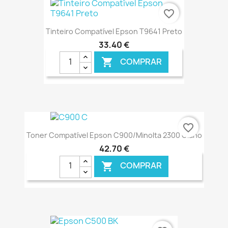
€ ONLINE
favorite_border
Tinteiro Compatível Epson T9641 Preto
33,40 €
COMPRAR

€ ONLINE
favorite_border
Toner Compatível Epson C900/Minolta 2300 Ciano
42,70 €
COMPRAR

€ ONLINE