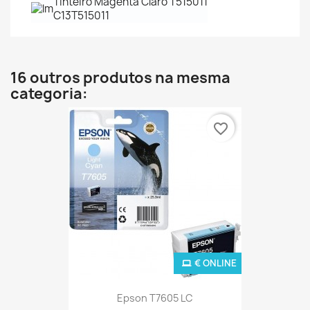
Tinteiro Magenta Claro T515011
C13T515011
16 outros produtos na mesma
categoria:
favorite_border
€ ONLINE
Epson T7605 LC