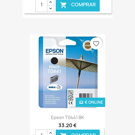
COMPRAR

favorite_border
€ ONLINE
Epson T0441 BK
33,20 €