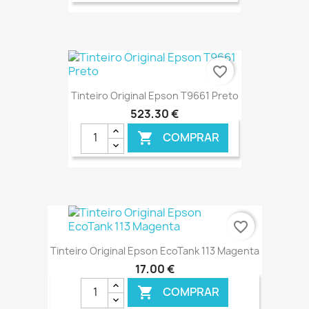
favorite_border
Tinteiro Original Epson T9661 Preto
523,30 €
COMPRAR

€ ONLINE
favorite_border
Tinteiro Original Epson EcoTank 113 Magenta
17,00 €
COMPRAR
