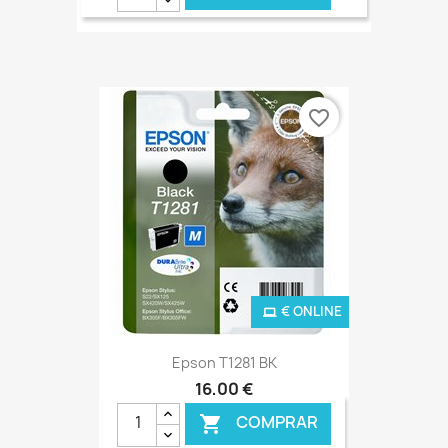
favorite_border
€ ONLINE
Epson T1281 BK
16,00 €
COMPRAR
