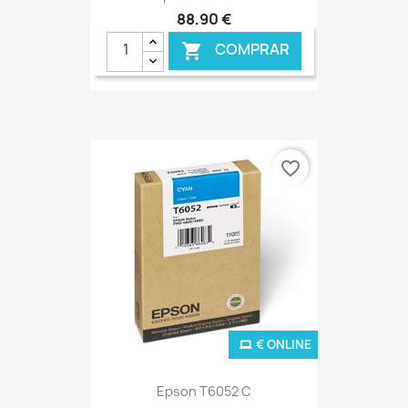
88,90 €
COMPRAR

favorite_border
€ ONLINE
Epson T6052 C