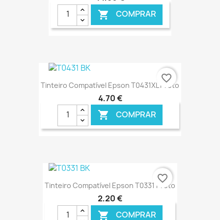
COMPRAR

€ ONLINE
favorite_border
Tinteiro Compatível Epson T0431XL Preto
4,70 €
COMPRAR

€ ONLINE
favorite_border
Tinteiro Compatível Epson T0331 Preto
2,20 €
COMPRAR
