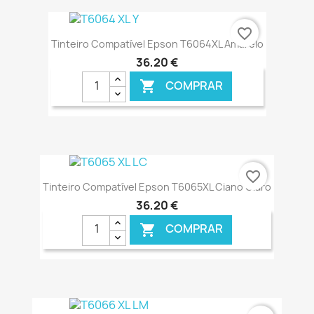
€ ONLINE
favorite_border
Tinteiro Compatível Epson T6064XL Amarelo
36,20 €
COMPRAR

€ ONLINE
favorite_border
Tinteiro Compatível Epson T6065XL Ciano Claro
36,20 €
COMPRAR

€ ONLINE