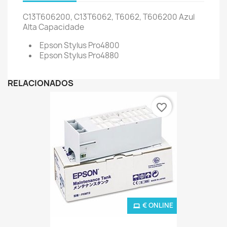
C13T606200, C13T6062, T6062, T606200
Azul
Alta Capacidade
Epson Stylus Pro4800
Epson Stylus Pro4880
RELACIONADOS
favorite_border
€ ONLINE