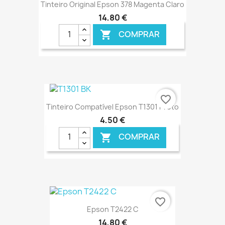
Tinteiro Original Epson 378 Magenta Claro
14,80 €
COMPRAR

€ ONLINE
favorite_border
Tinteiro Compatível Epson T1301 Preto
4,50 €
COMPRAR

€ ONLINE
favorite_border
Epson T2422 C
14,80 €