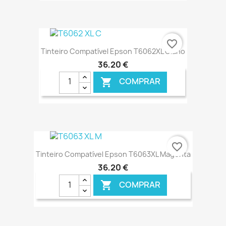
€ ONLINE
favorite_border
Tinteiro Compatível Epson T6062XL Ciano
36,20 €
COMPRAR

€ ONLINE
favorite_border
Tinteiro Compatível Epson T6063XL Magenta
36,20 €
COMPRAR
