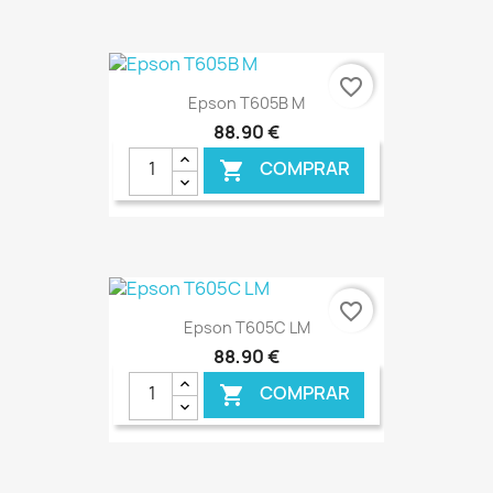
€ ONLINE
favorite_border
Epson T605B M
88,90 €
COMPRAR

€ ONLINE
favorite_border
Epson T605C LM
88,90 €
COMPRAR
