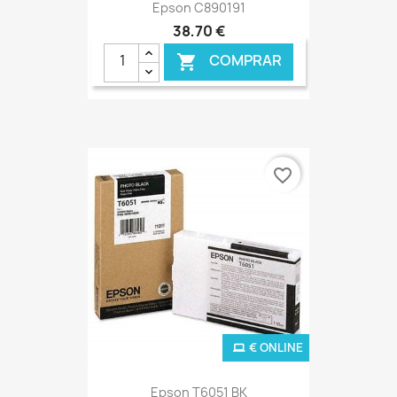
Epson C890191
38,70 €
COMPRAR

favorite_border
€ ONLINE
Epson T6051 BK