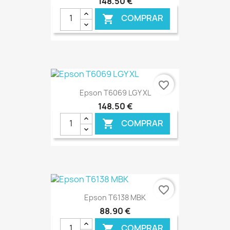
148,50 €
COMPRAR

€ ONLINE
favorite_border
Epson T6069 LGY XL
148,50 €
COMPRAR

€ ONLINE
favorite_border
Epson T6138 MBK
88,90 €
COMPRAR
