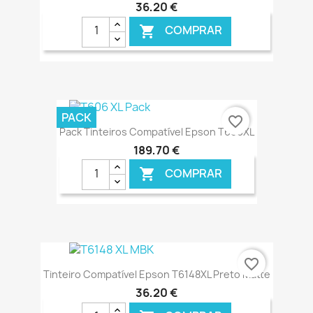
36,20 €
COMPRAR

€ ONLINE
PACK
favorite_border
Pack Tinteiros Compatível Epson T606XL
189,70 €
COMPRAR

€ ONLINE
favorite_border
Tinteiro Compatível Epson T6148XL Preto Matte
36,20 €