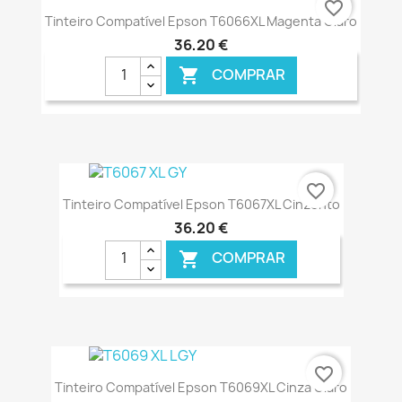
favorite_border
Tinteiro Compatível Epson T6066XL Magenta Claro
36,20 €
COMPRAR

€ ONLINE
favorite_border
Tinteiro Compatível Epson T6067XL Cinzento
36,20 €
COMPRAR

€ ONLINE
favorite_border
Tinteiro Compatível Epson T6069XL Cinza Claro