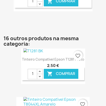
COMPRAR

€ ONLINE
16 outros produtos na mesma
categoria:
favorite_border
Tinteiro Compatível Epson T1281 Preto
2,50 €
COMPRAR

€ ONLINE
favorite_border