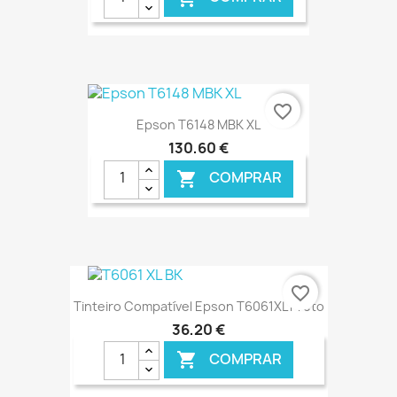
€ ONLINE
favorite_border
Epson T6148 MBK XL
130,60 €
COMPRAR

€ ONLINE
favorite_border
Tinteiro Compatível Epson T6061XL Preto
36,20 €
COMPRAR
