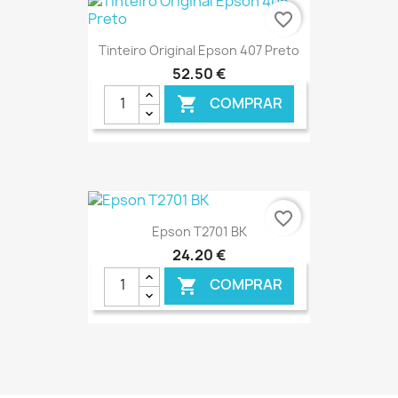
favorite_border
Tinteiro Original Epson 407 Preto
52,50 €
COMPRAR

€ ONLINE
favorite_border
Epson T2701 BK
24,20 €
COMPRAR

€ ONLINE