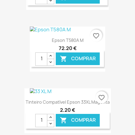
€ ONLINE
favorite_border
Epson T580A M
72,20 €
COMPRAR

€ ONLINE
favorite_border
Tinteiro Compatível Epson 33XL Magenta
2,20 €
COMPRAR
