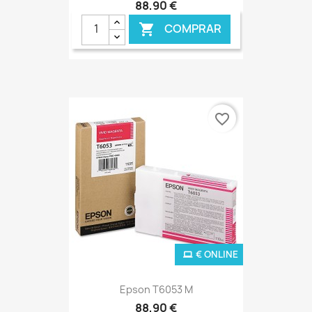
88,90 €
COMPRAR

favorite_border
€ ONLINE
Epson T6053 M
88,90 €