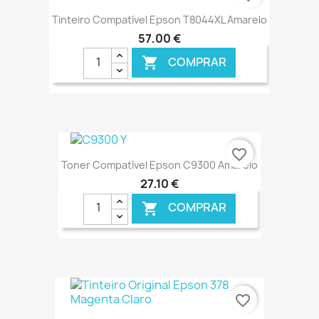
Tinteiro Compatível Epson T8044XL Amarelo
57,00 €
COMPRAR

€ ONLINE
favorite_border
Toner Compatível Epson C9300 Amarelo
27,10 €
COMPRAR

€ ONLINE
favorite_border