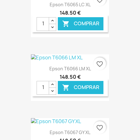
favorite_border
Epson T6065 LC XL
148,50 €
COMPRAR

€ ONLINE
favorite_border
Epson T6066 LM XL
148,50 €
COMPRAR

€ ONLINE
favorite_border
Epson T6067 GY XL