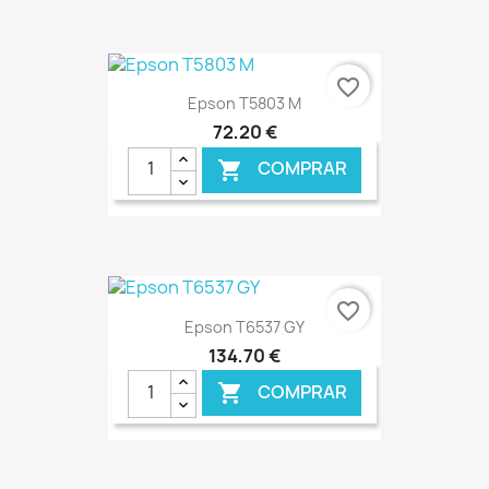
€ ONLINE
favorite_border
Epson T5803 M
72,20 €
COMPRAR

€ ONLINE
favorite_border
Epson T6537 GY
134,70 €
COMPRAR
