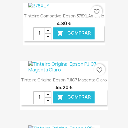
€ ONLINE
favorite_border
Tinteiro Compatível Epson 378XL Amarelo
4,80 €
COMPRAR

€ ONLINE
favorite_border
Tinteiro Original Epson PJIC7 Magenta Claro
45,20 €
COMPRAR

€ ONLINE