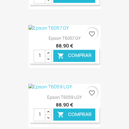
€ ONLINE
favorite_border
Epson T6057 GY
88,90 €
COMPRAR

€ ONLINE
favorite_border
Epson T6059 LGY
88,90 €
COMPRAR
