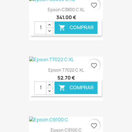
favorite_border
Epson C3800 C XL
341,00 €
COMPRAR

€ ONLINE
favorite_border
Epson T7022 C XL
52,70 €
COMPRAR

€ ONLINE
favorite_border
Epson C9100 C