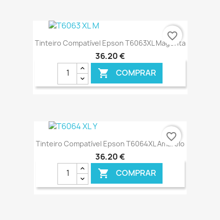
€ ONLINE
favorite_border
Tinteiro Compatível Epson T6063XL Magenta
36,20 €
COMPRAR

€ ONLINE
favorite_border
Tinteiro Compatível Epson T6064XL Amarelo
36,20 €
COMPRAR
