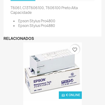
T6061, C13T606100, T606100
Preto Alta
Capacidade
Epson Stylus Pro4800
Epson Stylus Pro4880
RELACIONADOS
favorite_border
€ ONLINE