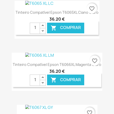
€ ONLINE
favorite_border
Tinteiro Compatível Epson T6065XL Ciano Claro
36,20 €
COMPRAR

€ ONLINE
favorite_border
Tinteiro Compatível Epson T6066XL Magenta Claro
36,20 €
COMPRAR

€ ONLINE
favorite_border