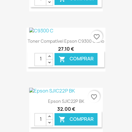
€ ONLINE
favorite_border
Toner Compatível Epson C9300 Ciano
27,10 €
COMPRAR

€ ONLINE
favorite_border
Epson SJIC22P BK
32,00 €
COMPRAR
