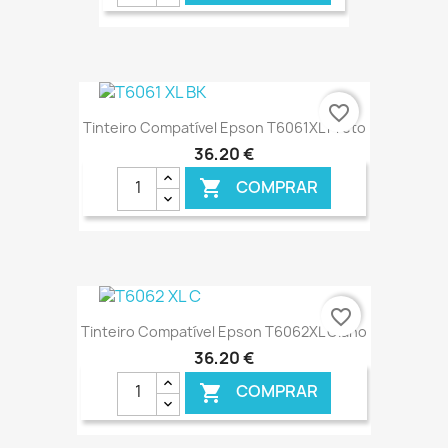
favorite_border
Tinteiro Compatível Epson T6061XL Preto
36,20 €
COMPRAR

€ ONLINE
favorite_border
Tinteiro Compatível Epson T6062XL Ciano
36,20 €
COMPRAR
