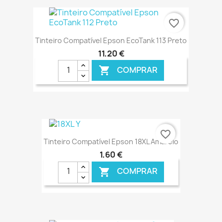
€ ONLINE
favorite_border
Tinteiro Compatível Epson EcoTank 113 Preto
11,20 €
COMPRAR

€ ONLINE
favorite_border
Tinteiro Compatível Epson 18XL Amarelo
1,60 €
COMPRAR
