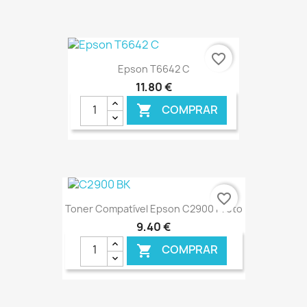
€ ONLINE
favorite_border
Epson T6642 C
11,80 €
COMPRAR

€ ONLINE
favorite_border
Toner Compatível Epson C2900 Preto
9,40 €
COMPRAR
