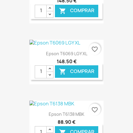
148,50 €
COMPRAR

€ ONLINE
favorite_border
Epson T6069 LGY XL
148,50 €
COMPRAR

€ ONLINE
favorite_border
Epson T6138 MBK
88,90 €
COMPRAR
