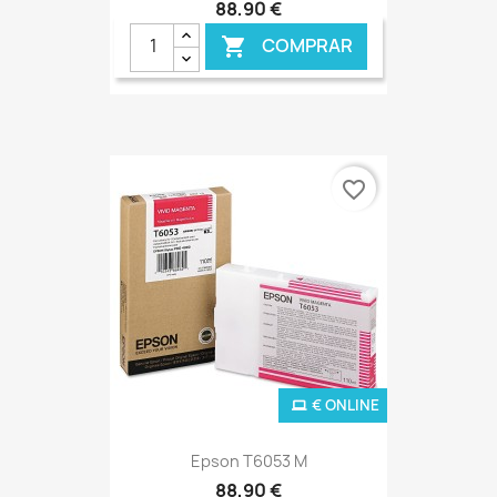
88,90 €
COMPRAR

favorite_border
€ ONLINE
Epson T6053 M
88,90 €