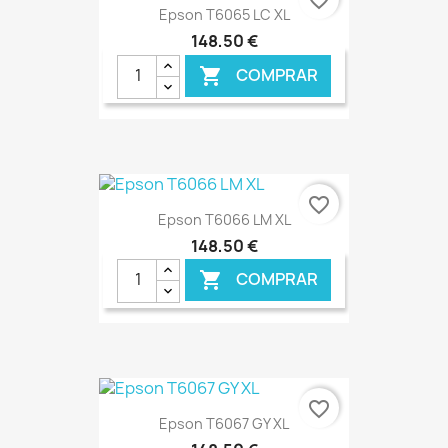
favorite_border
Epson T6065 LC XL
148,50 €
COMPRAR

€ ONLINE
favorite_border
Epson T6066 LM XL
148,50 €
COMPRAR

€ ONLINE
favorite_border
Epson T6067 GY XL