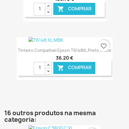
COMPRAR

€ ONLINE
favorite_border
Tinteiro Compatível Epson T6148XL Preto Matte
36,20 €
COMPRAR

€ ONLINE
16 outros produtos na mesma
categoria: