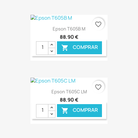
€ ONLINE
favorite_border
Epson T605B M
88,90 €
COMPRAR

€ ONLINE
favorite_border
Epson T605C LM
88,90 €
COMPRAR
