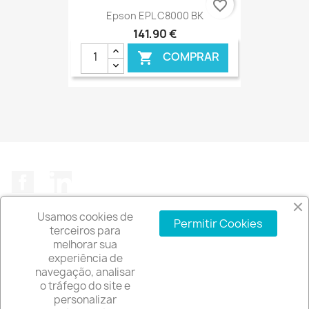
favorite_border
Epson EPL C8000 BK
141,90 €
COMPRAR

€ ONLINE
Facebook
LinkedIn
Usamos cookies de
Permitir Cookies
terceiros para
melhorar sua
experiência de
A EMPRESA

navegação, analisar
o tráfego do site e
INFORMAÇÃO DA LOJA
keyboard_arrow_down
personalizar