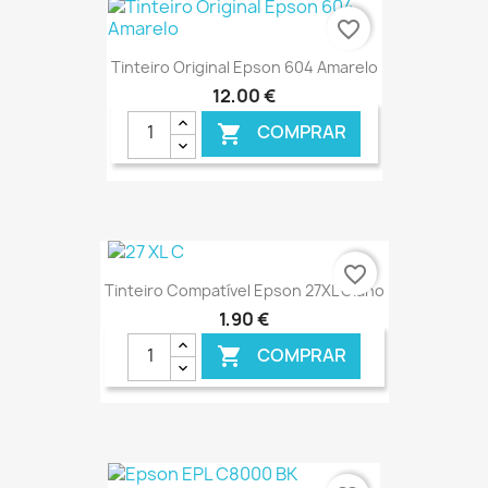
€ ONLINE
favorite_border
Tinteiro Original Epson 604 Amarelo
12,00 €
COMPRAR

€ ONLINE
favorite_border
Tinteiro Compatível Epson 27XL Ciano
1,90 €
COMPRAR

€ ONLINE