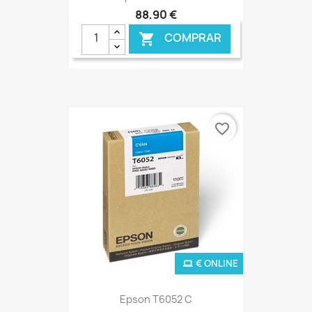
88,90 €
COMPRAR

favorite_border
€ ONLINE
Epson T6052 C