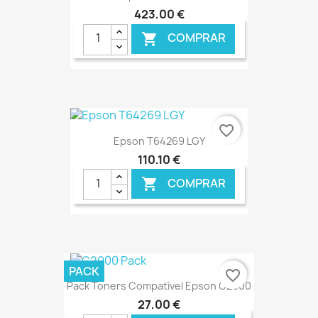
423,00 €
COMPRAR

€ ONLINE
favorite_border
Epson T64269 LGY
110,10 €
COMPRAR

€ ONLINE
PACK
favorite_border
Pack Toners Compatível Epson C2900
27,00 €