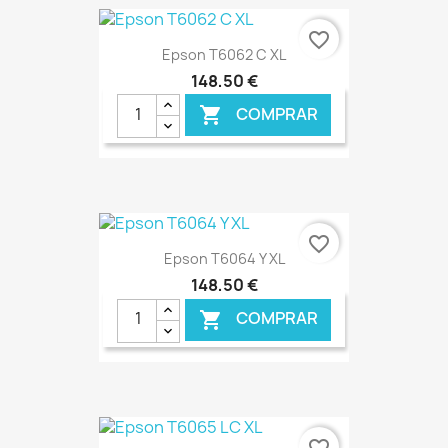
€ ONLINE
favorite_border
Epson T6062 C XL
148,50 €
COMPRAR

€ ONLINE
favorite_border
Epson T6064 Y XL
148,50 €
COMPRAR

€ ONLINE