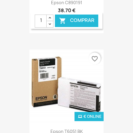
Epson C890191
38,70 €
COMPRAR

favorite_border
€ ONLINE
Epson T6051 BK