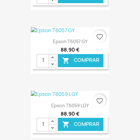
€ ONLINE
favorite_border
Epson T6057 GY
88,90 €
COMPRAR

€ ONLINE
favorite_border
Epson T6059 LGY
88,90 €
COMPRAR
