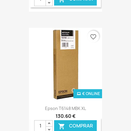
€ ONLINE
favorite_border
€ ONLINE
Epson T6148 MBK XL
130,60 €
COMPRAR
