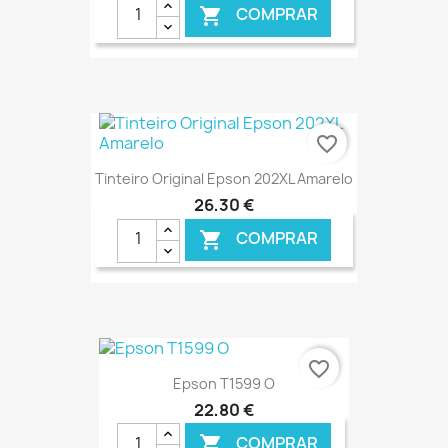
COMPRAR

€ ONLINE
favorite_border
Tinteiro Original Epson 202XL Amarelo
26,30 €
COMPRAR

€ ONLINE
favorite_border
Epson T1599 O
22,80 €
COMPRAR
