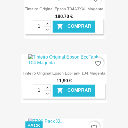
Tinteiro Original Epson T04A3XXL Magenta
180,70 €

COMPRAR
€ ONLINE
favorite_border
Tinteiro Original Epson EcoTank 104 Magenta
11,90 €

COMPRAR
€ ONLINE
PACK
favorite_border