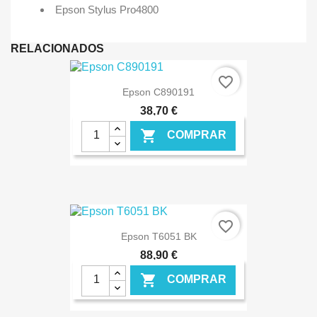
Epson Stylus Pro4800
RELACIONADOS
favorite_border
Epson C890191
38,70 €

COMPRAR
€ ONLINE
favorite_border
Epson T6051 BK
88,90 €

COMPRAR