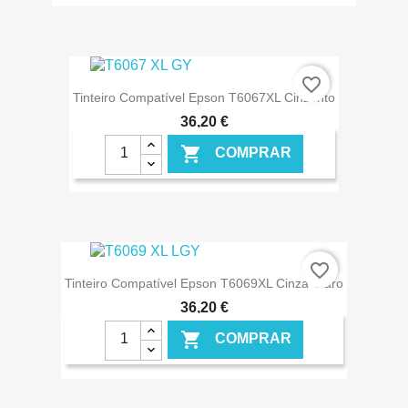
€ ONLINE
favorite_border
Tinteiro Compatível Epson T6067XL Cinzento
36,20 €

COMPRAR
€ ONLINE
favorite_border
Tinteiro Compatível Epson T6069XL Cinza Claro
36,20 €

COMPRAR