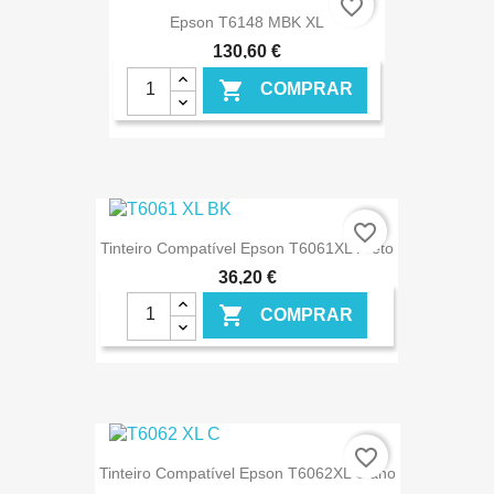
favorite_border
Epson T6148 MBK XL
130,60 €

COMPRAR
€ ONLINE
favorite_border
Tinteiro Compatível Epson T6061XL Preto
36,20 €

COMPRAR
€ ONLINE
favorite_border
Tinteiro Compatível Epson T6062XL Ciano