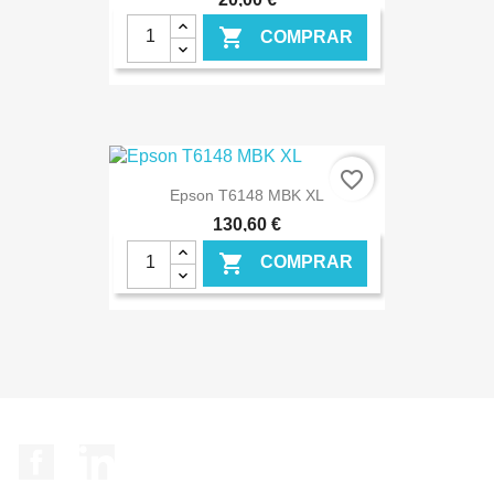

COMPRAR
€ ONLINE
favorite_border
Epson T6148 MBK XL
130,60 €

COMPRAR
€ ONLINE
Facebook
LinkedIn