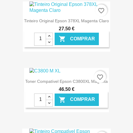
€ ONLINE
favorite_border
Tinteiro Original Epson 378XL Magenta Claro
27,50 €

COMPRAR
€ ONLINE
favorite_border
Toner Compatível Epson C3800XL Magenta
46,50 €

COMPRAR