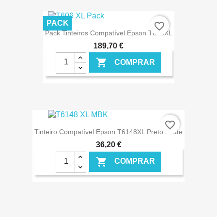
€ ONLINE
PACK
favorite_border
Pack Tinteiros Compatível Epson T606XL
189,70 €

COMPRAR
€ ONLINE
favorite_border
Tinteiro Compatível Epson T6148XL Preto Matte
36,20 €

COMPRAR