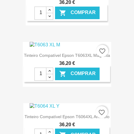
36,20 €

COMPRAR
€ ONLINE
favorite_border
Tinteiro Compatível Epson T6063XL Magenta
36,20 €

COMPRAR
€ ONLINE
favorite_border
Tinteiro Compatível Epson T6064XL Amarelo
36,20 €