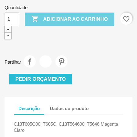
Quantidade

favorite_border
ADICIONAR AO CARRINHO
Partilhar
PEDIR ORÇAMENTO
Descrição
Dados do produto
C13T605C00, T605C, C13T564600, T5646
Magenta
Claro