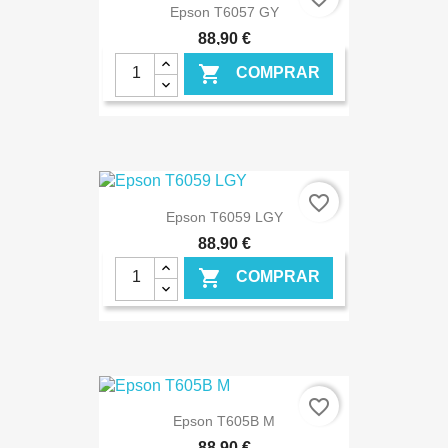
Epson T6057 GY
88,90 €

COMPRAR
€ ONLINE
favorite_border
Epson T6059 LGY
88,90 €

COMPRAR
€ ONLINE
favorite_border
Epson T605B M
88,90 €