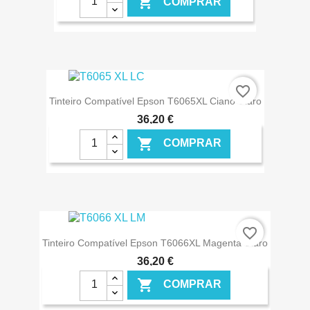

COMPRAR
€ ONLINE
favorite_border
Tinteiro Compatível Epson T6065XL Ciano Claro
36,20 €

COMPRAR
€ ONLINE
favorite_border
Tinteiro Compatível Epson T6066XL Magenta Claro
36,20 €

COMPRAR