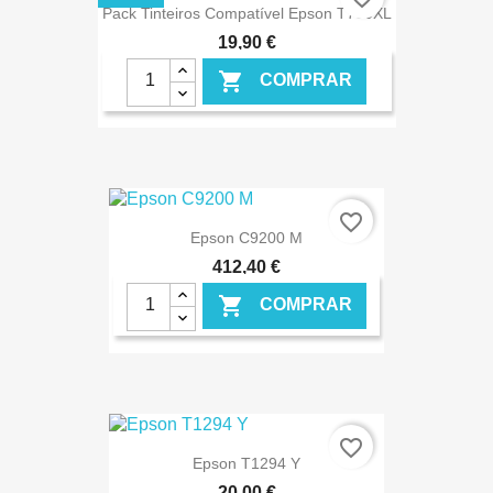
Pack Tinteiros Compatível Epson T790XL
19,90 €

COMPRAR
€ ONLINE
favorite_border
Epson C9200 M
412,40 €

COMPRAR
€ ONLINE
favorite_border
Epson T1294 Y
20,00 €