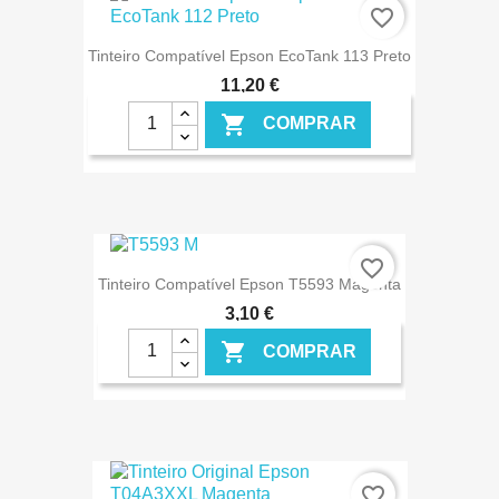
€ ONLINE
favorite_border
Tinteiro Compatível Epson EcoTank 113 Preto
11,20 €

COMPRAR
€ ONLINE
favorite_border
Tinteiro Compatível Epson T5593 Magenta
3,10 €

COMPRAR
€ ONLINE
favorite_border