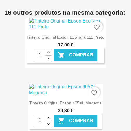
€ ONLINE
16 outros produtos na mesma categoria:
favorite_border
Tinteiro Original Epson EcoTank 111 Preto
17,00 €

COMPRAR
€ ONLINE
favorite_border
Tinteiro Original Epson 405XL Magenta
39,30 €

COMPRAR