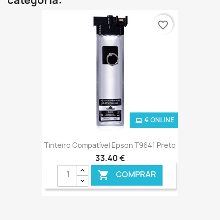
categoria:
favorite_border
€ ONLINE
Tinteiro Compatível Epson T9641 Preto
33,40 €
COMPRAR
