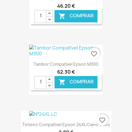
46,20 €
COMPRAR

€ ONLINE
favorite_border
Tambor Compatível Epson M300
62,30 €
COMPRAR

€ ONLINE
favorite_border
Tinteiro Compatível Epson 24XL Ciano Claro