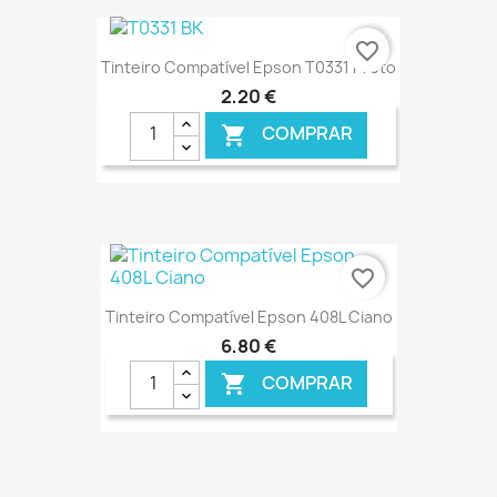
€ ONLINE
favorite_border
Tinteiro Compatível Epson T0331 Preto
2,20 €
COMPRAR

€ ONLINE
favorite_border
Tinteiro Compatível Epson 408L Ciano
6,80 €
COMPRAR

€ ONLINE