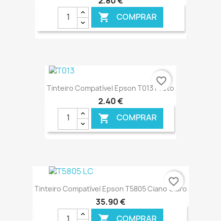
2,80 €
COMPRAR

€ ONLINE
favorite_border
Tinteiro Compatível Epson T013 Preto
2,40 €
COMPRAR

€ ONLINE
favorite_border
Tinteiro Compatível Epson T5805 Ciano Claro
35,90 €
COMPRAR
