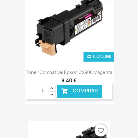
€ ONLINE
Toner Compatível Epson C2900 Magenta
9,40 €
COMPRAR

favorite_border