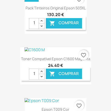
Pack Tinteiros Original Epson 503XL
130,20 €
COMPRAR

€ ONLINE
favorite_border
Toner Compatível Epson C1600 Magenta
24,40 €
COMPRAR

€ ONLINE
favorite_border
Epson T009 Cor