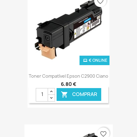
favorite_border
€ ONLINE
Toner Compatível Epson C2900 Ciano
6,80 €
COMPRAR

favorite_border