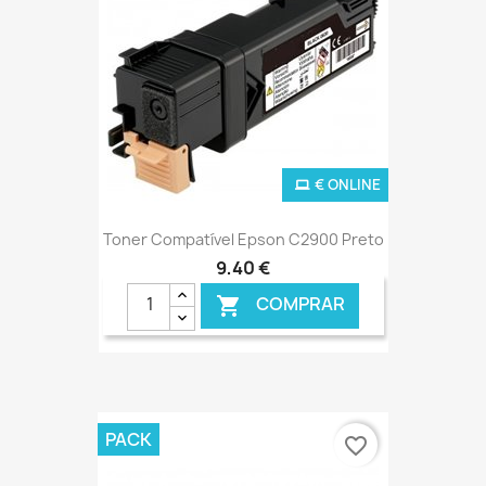
€ ONLINE
Toner Compatível Epson C2900 Preto
9,40 €
COMPRAR

PACK
favorite_border