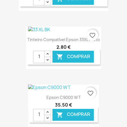
€ ONLINE
favorite_border
Tinteiro Compatível Epson 33XL Preto
2,80 €
COMPRAR

€ ONLINE
favorite_border
Epson C9000 WT
35,50 €
COMPRAR
