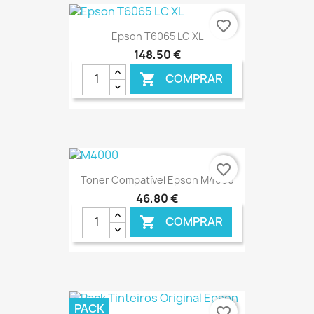
favorite_border
Epson T6065 LC XL
148,50 €
COMPRAR

€ ONLINE
favorite_border
Toner Compatível Epson M4000
46,80 €
COMPRAR

€ ONLINE
PACK
favorite_border