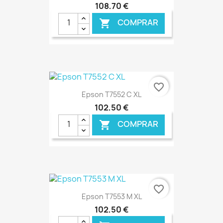
108,70 €
COMPRAR

€ ONLINE
favorite_border
Epson T7552 C XL
102,50 €
COMPRAR

€ ONLINE
favorite_border
Epson T7553 M XL
102,50 €