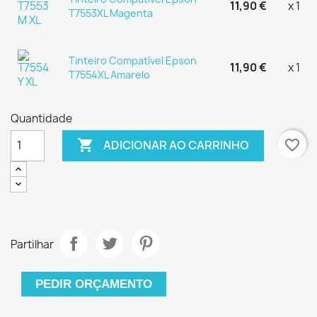
11,90 €
x 1
T7553XL Magenta
Tinteiro Compatível Epson
11,90 €
x 1
T7554XL Amarelo
Quantidade

favorite_border
ADICIONAR AO CARRINHO
Partilhar
PEDIR ORÇAMENTO