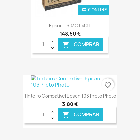
€ ONLINE
Epson T603C LM XL
148,50 €
COMPRAR

favorite_border
Tinteiro Compatível Epson 106 Preto Photo
3,80 €
COMPRAR
