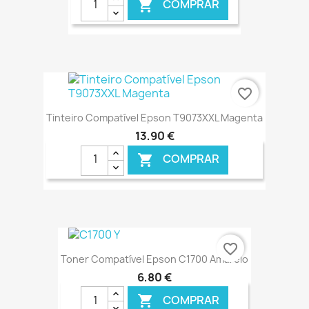
COMPRAR

€ ONLINE
favorite_border
Tinteiro Compatível Epson T9073XXL Magenta
13,90 €
COMPRAR

€ ONLINE
favorite_border
Toner Compatível Epson C1700 Amarelo
6,80 €
COMPRAR
