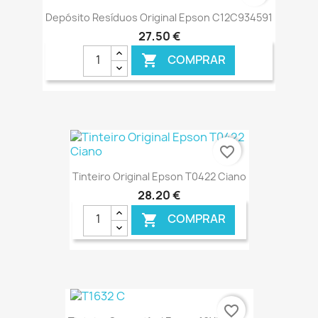
Depósito Resíduos Original Epson C12C934591
27,50 €
COMPRAR

€ ONLINE
favorite_border
Tinteiro Original Epson T0422 Ciano
28,20 €
COMPRAR

€ ONLINE
favorite_border