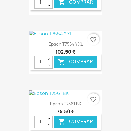
COMPRAR

€ ONLINE
favorite_border
Epson T7554 Y XL
102,50 €
COMPRAR

€ ONLINE
favorite_border
Epson T7561 BK
75,50 €
COMPRAR
