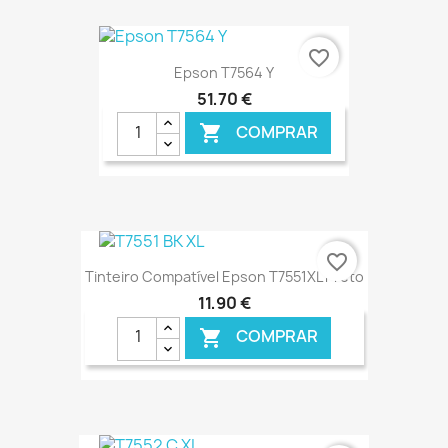
€ ONLINE
favorite_border
Epson T7564 Y
51,70 €
COMPRAR

€ ONLINE
favorite_border
Tinteiro Compatível Epson T7551XL Preto
11,90 €
COMPRAR
