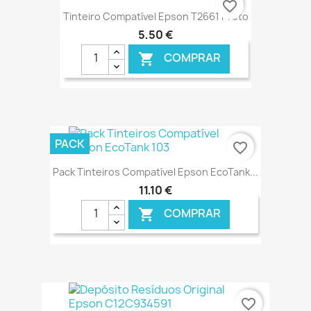
favorite_border
Tinteiro Compatível Epson T2661 Preto
5,50 €
COMPRAR

€ ONLINE
PACK
favorite_border
Pack Tinteiros Compatível Epson EcoTank...
11,10 €
COMPRAR

€ ONLINE
favorite_border