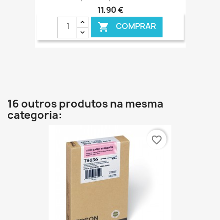
11,90 €
COMPRAR

€ ONLINE
16 outros produtos na mesma
categoria:
favorite_border