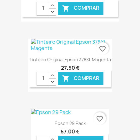
COMPRAR

€ ONLINE
favorite_border
Tinteiro Original Epson 378XL Magenta
27,50 €
COMPRAR

€ ONLINE
favorite_border
Epson 29 Pack
57,00 €