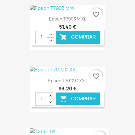
€ ONLINE
favorite_border
Epson T7903 M XL
51,40 €
COMPRAR

€ ONLINE
favorite_border
Epson T7012 C XXL
93,20 €
COMPRAR

€ ONLINE