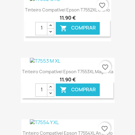
€ ONLINE
favorite_border
Tinteiro Compatível Epson T7552XL Ciano
11,90 €
COMPRAR

€ ONLINE
favorite_border
Tinteiro Compatível Epson T7553XL Magenta
11,90 €
COMPRAR

€ ONLINE
favorite_border
Tinteiro Compatível Epson T7554XL Amarelo