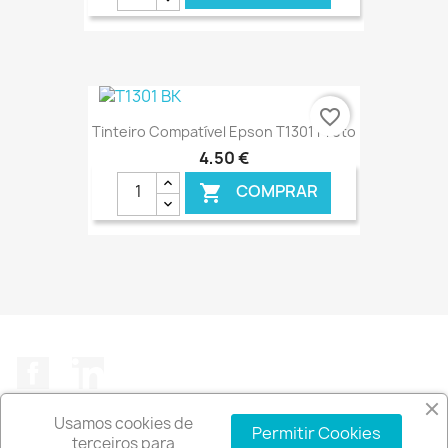
€ ONLINE
favorite_border
Tinteiro Compatível Epson T1301 Preto
4,50 €
COMPRAR

€ ONLINE
Facebook
LinkedIn
Usamos cookies de
Permitir Cookies
terceiros para