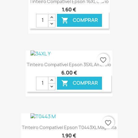
Tinteiro Compatível Epson 16XL Ciano
1,60 €
COMPRAR

€ ONLINE
favorite_border
Tinteiro Compatível Epson 35XL Amarelo
6,00 €
COMPRAR

€ ONLINE
favorite_border
Tinteiro Compatível Epson T0443XL Magenta
1,90 €