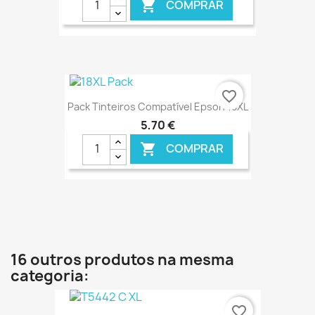
COMPRAR

€ ONLINE
favorite_border
Pack Tinteiros Compatível Epson 18XL
5,70 €
COMPRAR

€ ONLINE
16 outros produtos na mesma
categoria:
favorite_border