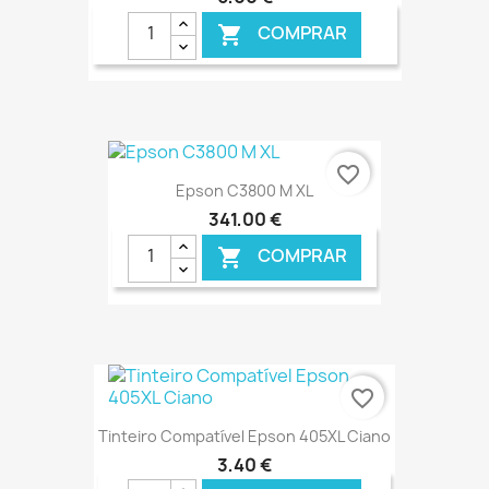
COMPRAR

€ ONLINE
favorite_border
Epson C3800 M XL
341,00 €
COMPRAR

€ ONLINE
favorite_border
Tinteiro Compatível Epson 405XL Ciano
3,40 €