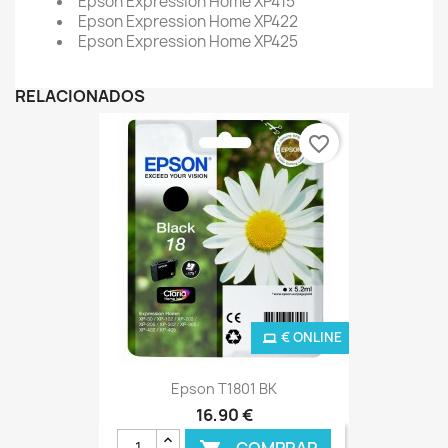
Epson Expression Home XP415
Epson Expression Home XP422
Epson Expression Home XP425
RELACIONADOS
favorite_border
€ ONLINE
Epson T1801 BK
16,90 €