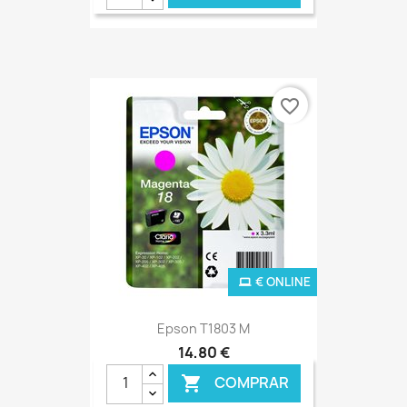
favorite_border
€ ONLINE
Epson T1803 M
14,80 €
COMPRAR
