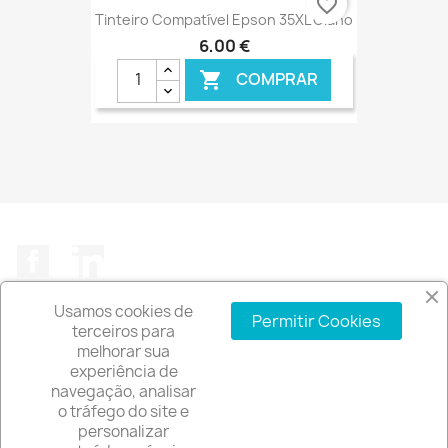
favorite_border
Tinteiro Compatível Epson 35XL Ciano
6,00 €
COMPRAR

€ ONLINE
Facebook
LinkedIn
Usamos cookies de
Permitir Cookies
terceiros para
melhorar sua
experiência de
A EMPRESA

navegação, analisar
o tráfego do site e
INFORMAÇÃO DA LOJA
keyboard_arrow_down
personalizar