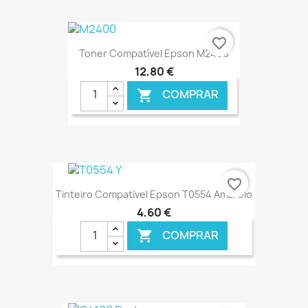
€ ONLINE
favorite_border
Toner Compatível Epson M2400
12,80 €
COMPRAR

€ ONLINE
favorite_border
Tinteiro Compatível Epson T0554 Amarelo
4,60 €
COMPRAR
