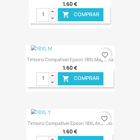
1,60 €
COMPRAR

€ ONLINE
favorite_border
Tinteiro Compatível Epson 18XL Magenta
1,60 €
COMPRAR

€ ONLINE
favorite_border
Tinteiro Compatível Epson 18XL Amarelo
1,60 €