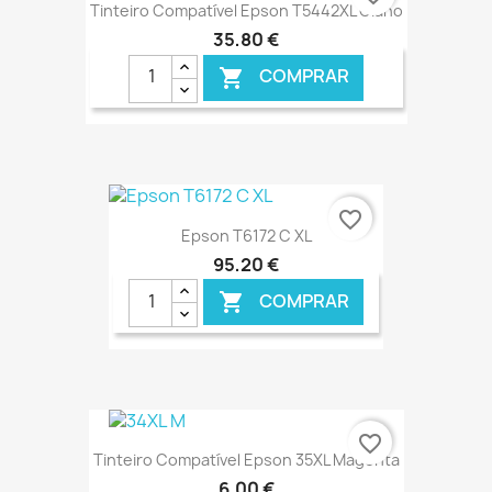
Tinteiro Compatível Epson T5442XL Ciano
35,80 €
COMPRAR

€ ONLINE
favorite_border
Epson T6172 C XL
95,20 €
COMPRAR

€ ONLINE
favorite_border
Tinteiro Compatível Epson 35XL Magenta
6,00 €