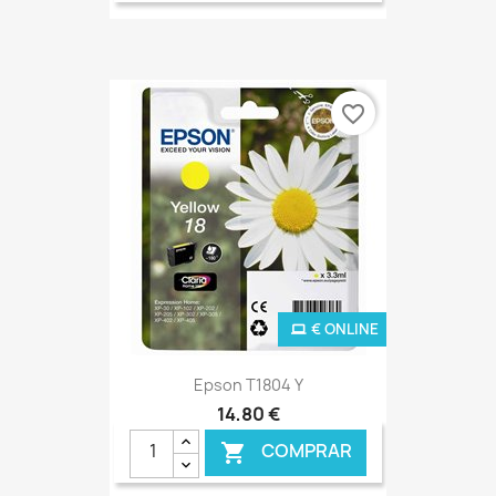
favorite_border
€ ONLINE
Epson T1804 Y
14,80 €
COMPRAR
