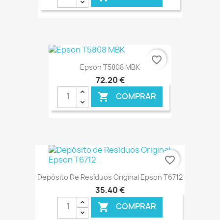
€ ONLINE
favorite_border
Epson T5808 MBK
72,20 €
COMPRAR

€ ONLINE
favorite_border
Depósito De Resíduos Original Epson T6712
35,40 €
COMPRAR
