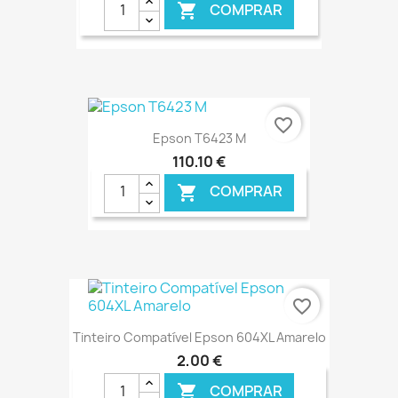
COMPRAR

€ ONLINE
favorite_border
Epson T6423 M
110,10 €
COMPRAR

€ ONLINE
favorite_border
Tinteiro Compatível Epson 604XL Amarelo
2,00 €
COMPRAR
