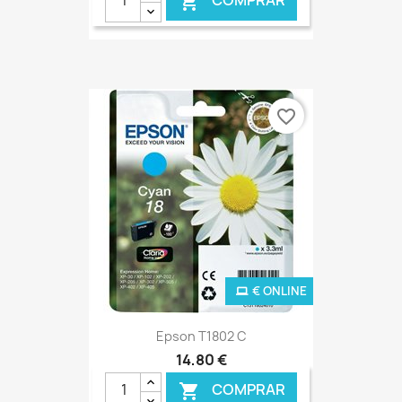
COMPRAR

favorite_border
€ ONLINE
Epson T1802 C
14,80 €
COMPRAR
