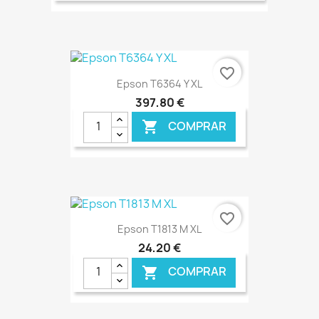
€ ONLINE
favorite_border
Epson T6364 Y XL
397,80 €
COMPRAR

€ ONLINE
favorite_border
Epson T1813 M XL
24,20 €
COMPRAR
