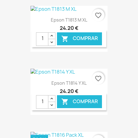
€ ONLINE
favorite_border
Epson T1813 M XL
24,20 €
COMPRAR

€ ONLINE
favorite_border
Epson T1814 Y XL
24,20 €
COMPRAR
