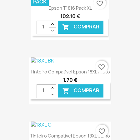
€ ONLINE
PACK
favorite_border
Epson T1816 Pack XL
102,10 €
COMPRAR

€ ONLINE
favorite_border
Tinteiro Compatível Epson 18XL Preto
1,70 €
COMPRAR

€ ONLINE
favorite_border
Tinteiro Compatível Epson 18XL Ciano