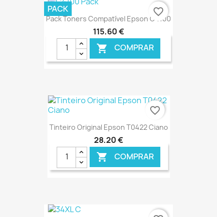
€ ONLINE
PACK
favorite_border
Pack Toners Compatível Epson C4100
115,60 €
COMPRAR

€ ONLINE
favorite_border
Tinteiro Original Epson T0422 Ciano
28,20 €
COMPRAR

€ ONLINE