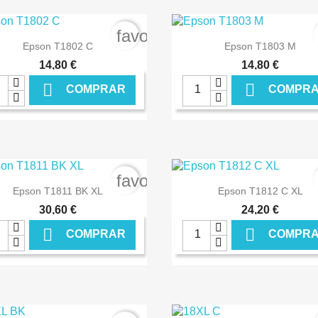
rder
favorite_border


Ver+
Ver+
Epson T1802 C
Epson T1803 M
14,80 €
14,80 €


COMPRAR
COMPR
€ ONLINE
€ O
rder
favorite_border


Ver+
Ver+
Epson T1811 BK XL
Epson T1812 C XL
30,60 €
24,20 €


COMPRAR
COMPR