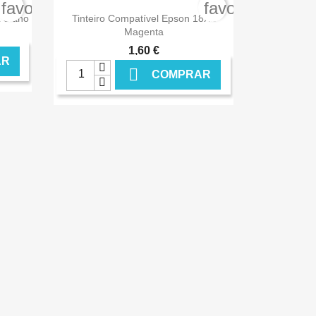
NLINE
€ ONLINE
favorite_border
favorite_border

Ver+
 Ciano
Tinteiro Compatível Epson 18XL
Magenta
1,60 €
AR

COMPRAR
NLINE
€ ONLINE