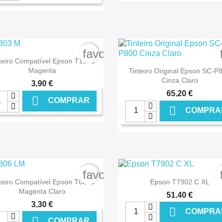
€ ONLINE
€ O
order
favorite_border

Ver+
teiro Compatível Epson T1303

Ver+
Magenta
Tinteiro Original Epson SC-P
Cinza Claro
3,90 €
65,20 €

COMPRAR

COMPRA
€ ONLINE
€ O
order
favorite_border


Ver+
Ver+
teiro Compatível Epson T0806
Epson T7902 C XL
Magenta Claro
51,40 €
3,30 €

COMPRA

COMPRAR