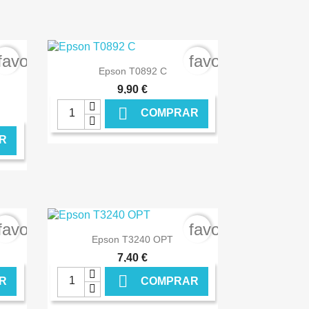
favorite_border
favorite_border

Ver+
Epson T0892 C
9,90 €

COMPRAR
R
NLINE
€ ONLINE
favorite_border
favorite_border

Ver+
Epson T3240 OPT
7,40 €

R
COMPRAR