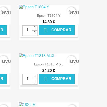
favorite_border
favorite_border

Ver+
Epson T1804 Y
14,80 €

AR
COMPRAR
NLINE
€ ONLINE
favorite_border
favorite_border

Ver+
Epson T1813 M XL
24,20 €

AR
COMPRAR