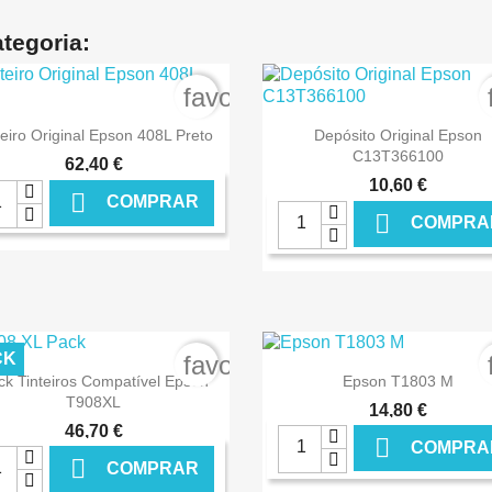
tegoria:
order
favorite_border


Ver+
Ver+
teiro Original Epson 408L Preto
Depósito Original Epson
C13T366100
62,40 €
10,60 €

COMPRAR

COMPRA
€ ONLINE
€ O
CK
order
favorite_border


Ver+
Ver+
ck Tinteiros Compatível Epson
Epson T1803 M
T908XL
14,80 €
46,70 €

COMPRA

COMPRAR