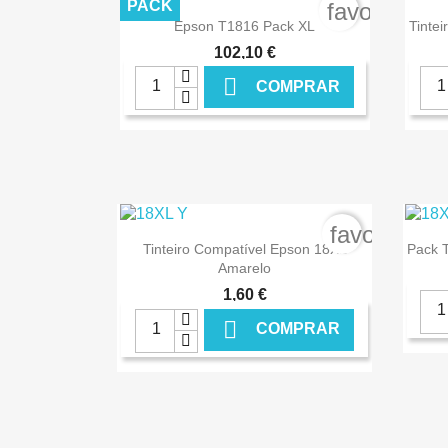
€ ONLINE
PACK
favorite_bo

Ver+
Epson T1816 Pack XL
Tinte
102,10 €

COMPRAR
€ ONLINE
favorite_bo

Ver+
Tinteiro Compatível Epson 18XL
Pack T
Amarelo
1,60 €

COMPRAR
€ ONLINE