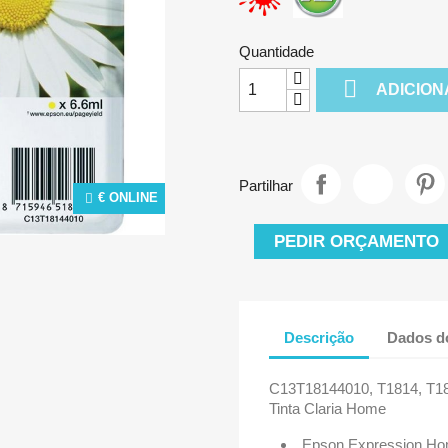
Quantidade

ADICION
Partilhar
€ ONLINE
PEDIR ORÇAMENTO
Descrição
Dados d
C13T18144010, T1814, T18
Tinta Claria Home
Epson Expression 