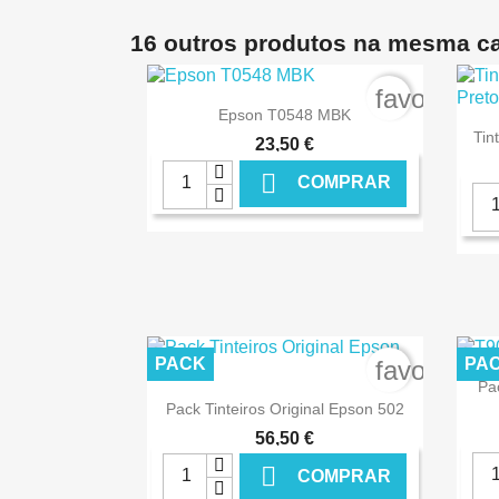
16 outros produtos na mesma ca
favorite_b

Ver+
Epson T0548 MBK
Tin
23,50 €

COMPRAR
€ ONLINE
PACK
PA
favorite_b
Pa

Ver+
Pack Tinteiros Original Epson 502
56,50 €

COMPRAR