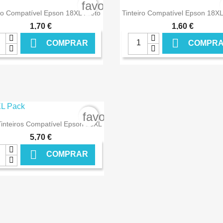
€ ONLINE
€ O
rder
favorite_border


Ver+
Ver+
iro Compatível Epson 18XL Preto
Tinteiro Compatível Epson 18XL
1,70 €
1,60 €


COMPRAR
COMPR
€ ONLINE
€ O
rder
favorite_border

Ver+
inteiros Compatível Epson 18XL
5,70 €

COMPRAR
€ ONLINE