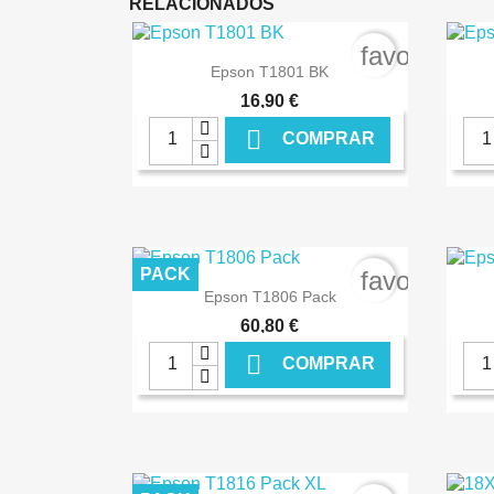
RELACIONADOS
favorite_bo

Ver+
Epson T1801 BK
16,90 €

COMPRAR
€ ONLINE
PACK
favorite_bo

Ver+
Epson T1806 Pack
60,80 €

COMPRAR