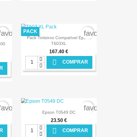
NLINE
€ ONLINE
PACK
favorite_border
favorite_border

Ver+
Pack Tinteiros Compatível Epson
T603XL
800
167,40 €

COMPRAR
R
NLINE
€ ONLINE
favorite_border
favorite_border

Ver+
Epson T0549 DC
23,50 €

R
COMPRAR