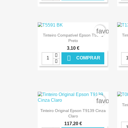
€ ONLINE
favorite_b

Ver+
Tinteiro Compatível Epson T5591
Tin
Preto
3,10 €

COMPRAR
€ ONLINE
favorite_b
Tin

Ver+
Tinteiro Original Epson T9139 Cinza
Claro
117,20 €