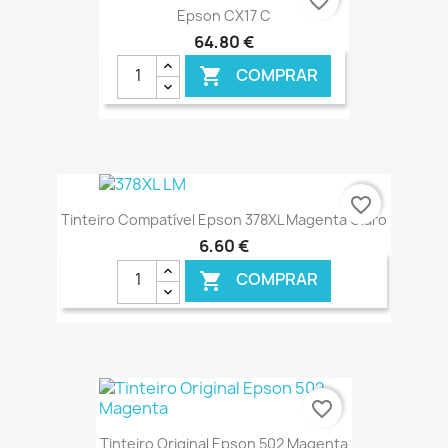
favorite_border
Epson CX17 C
64,80 €
COMPRAR

€ ONLINE
favorite_border
Tinteiro Compatível Epson 378XL Magenta Claro
6,60 €
COMPRAR

€ ONLINE
favorite_border
Tinteiro Original Epson 502 Magenta