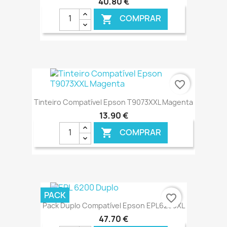
40,80 €
COMPRAR

€ ONLINE
favorite_border
Tinteiro Compatível Epson T9073XXL Magenta
13,90 €
COMPRAR

€ ONLINE
PACK
favorite_border
Pack Duplo Compatível Epson EPL6200XL
47,70 €