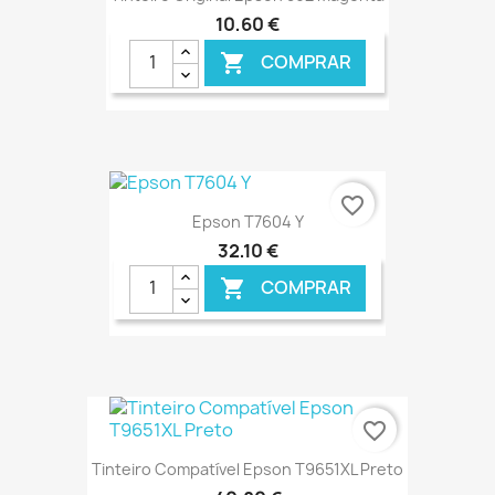
10,60 €
COMPRAR

€ ONLINE
favorite_border
Epson T7604 Y
32,10 €
COMPRAR

€ ONLINE
favorite_border
Tinteiro Compatível Epson T9651XL Preto