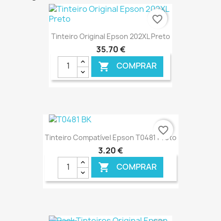
favorite_border
Tinteiro Original Epson 202XL Preto
35,70 €
COMPRAR

€ ONLINE
favorite_border
Tinteiro Compatível Epson T0481 Preto
3,20 €
COMPRAR
