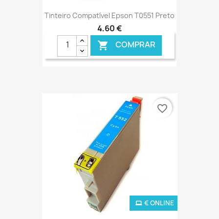
Tinteiro Compatível Epson T0551 Preto
4,60 €
COMPRAR

favorite_border
€ ONLINE