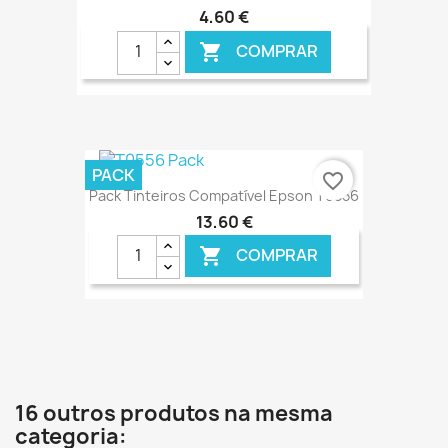
4,60 €
COMPRAR

PACK
favorite_border
Pack Tinteiros Compatível Epson T0556
13,60 €
COMPRAR

€ ONLINE
16 outros produtos na mesma
categoria: