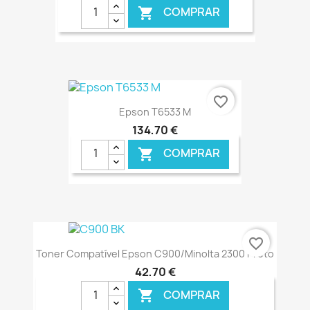
COMPRAR

€ ONLINE
favorite_border
Epson T6533 M
134,70 €
COMPRAR

€ ONLINE
favorite_border
Toner Compatível Epson C900/Minolta 2300 Preto
42,70 €
COMPRAR
