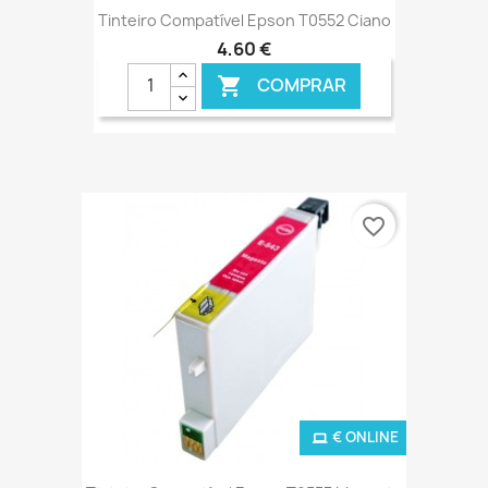
Tinteiro Compatível Epson T0552 Ciano
4,60 €
COMPRAR

favorite_border
€ ONLINE