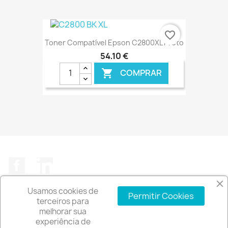
€ ONLINE
favorite_border
Toner Compatível Epson C2800XL Preto
54,10 €
COMPRAR

€ ONLINE
Facebook
LinkedIn
Usamos cookies de
Permitir Cookies
terceiros para
melhorar sua
experiência de
A EMPRESA
