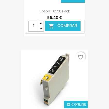
Epson T0556 Pack
56,40 €
COMPRAR

favorite_border
€ ONLINE