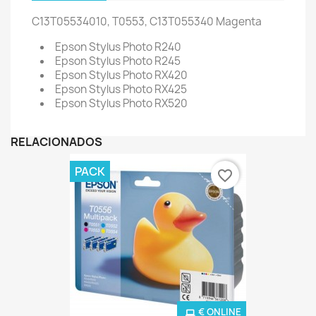
C13T05534010, T0553, C13T055340
Magenta
Epson Stylus Photo R240
Epson Stylus Photo R245
Epson Stylus Photo RX420
Epson Stylus Photo RX425
Epson Stylus Photo RX520
RELACIONADOS
PACK
favorite_border
€ ONLINE