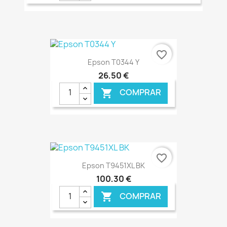
€ ONLINE
favorite_border
Epson T0344 Y
26,50 €
COMPRAR

€ ONLINE
favorite_border
Epson T9451XL BK
100,30 €
COMPRAR
