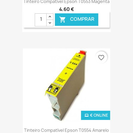
Tinteiro Compatível Epson T0553 Magenta
4,60 €
COMPRAR

favorite_border
€ ONLINE
Tinteiro Compatível Epson T0554 Amarelo