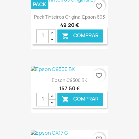
€ ONLINE
PACK
favorite_border
Pack Tinteiros Original Epson 603
49,20 €
COMPRAR

€ ONLINE
favorite_border
Epson C9300 BK
157,50 €
COMPRAR

€ ONLINE