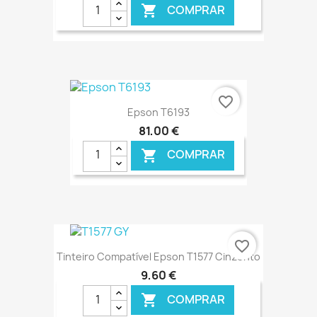
COMPRAR

€ ONLINE
favorite_border
Epson T6193
81,00 €
COMPRAR

€ ONLINE
favorite_border
Tinteiro Compatível Epson T1577 Cinzento
9,60 €
COMPRAR
