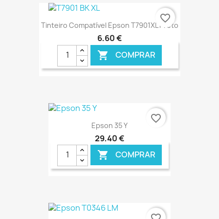
favorite_border
Tinteiro Compatível Epson T7901XL Preto
6,60 €
COMPRAR

€ ONLINE
favorite_border
Epson 35 Y
29,40 €
COMPRAR

€ ONLINE
favorite_border