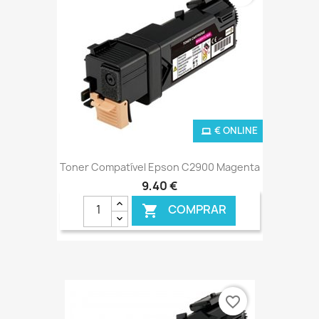
€ ONLINE
Toner Compatível Epson C2900 Magenta
9,40 €
COMPRAR

favorite_border