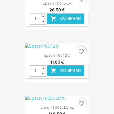
Epson T0346 LM
26,50 €
COMPRAR

€ ONLINE
favorite_border
Epson T6642 C
11,80 €
COMPRAR

€ ONLINE
favorite_border
Epson T6035 LC XL
148,50 €