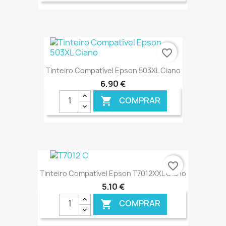
€ ONLINE
favorite_border
Tinteiro Compatível Epson 503XL Ciano
6,90 €
COMPRAR

€ ONLINE
favorite_border
Tinteiro Compatível Epson T7012XXL Ciano
5,10 €
COMPRAR
