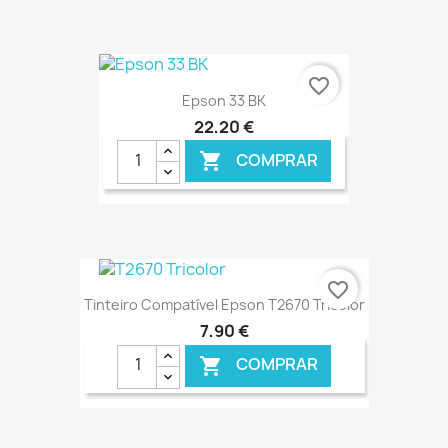
€ ONLINE
favorite_border
Epson 33 BK
22,20 €
COMPRAR

€ ONLINE
favorite_border
Tinteiro Compatível Epson T2670 Tricolor
7,90 €
COMPRAR
