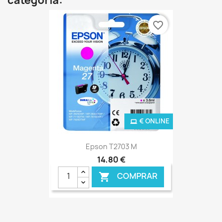
categoria:
favorite_border
€ ONLINE
Epson T2703 M
14,80 €
COMPRAR
