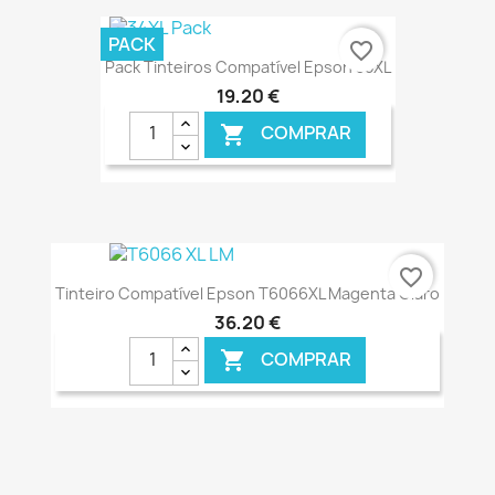
€ ONLINE
PACK
favorite_border
Pack Tinteiros Compatível Epson 35XL
19,20 €
COMPRAR

€ ONLINE
favorite_border
Tinteiro Compatível Epson T6066XL Magenta Claro
36,20 €
COMPRAR

€ ONLINE