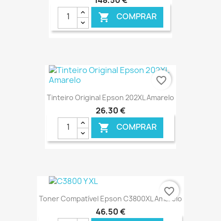
COMPRAR

€ ONLINE
favorite_border
Tinteiro Original Epson 202XL Amarelo
26,30 €
COMPRAR

€ ONLINE
favorite_border
Toner Compatível Epson C3800XL Amarelo
46,50 €