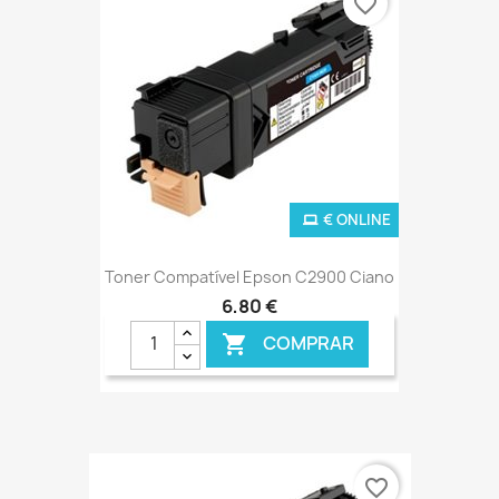
favorite_border
€ ONLINE
Toner Compatível Epson C2900 Ciano
6,80 €
COMPRAR

favorite_border