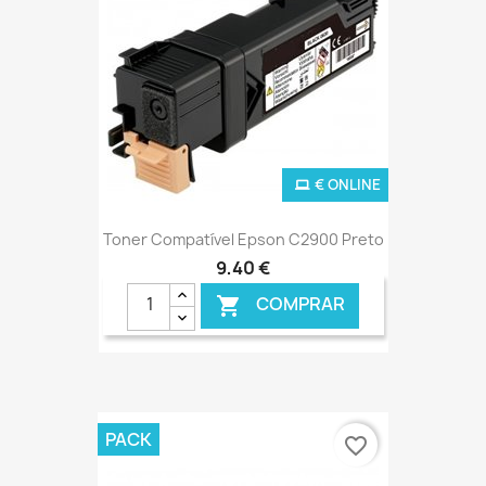
€ ONLINE
Toner Compatível Epson C2900 Preto
9,40 €
COMPRAR

PACK
favorite_border