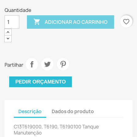
Quantidade

favorite_border
ADICIONAR AO CARRINHO
Partilhar
PEDIR ORÇAMENTO
Descrição
Dados do produto
C13T619000, T6190, T6190100
Tanque
Manutenção