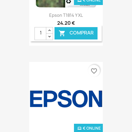
€ ONLINE
Epson T1814 Y XL
24,20 €
COMPRAR

favorite_border
€ ONLINE