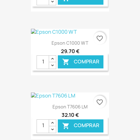
€ ONLINE
favorite_border
Epson C1000 WT
29,70 €
COMPRAR

€ ONLINE
favorite_border
Epson T7606 LM
32,10 €
COMPRAR
