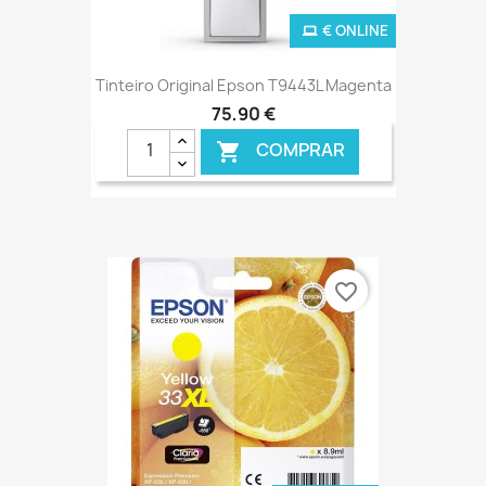
€ ONLINE
Tinteiro Original Epson T9443L Magenta
75,90 €
COMPRAR

favorite_border