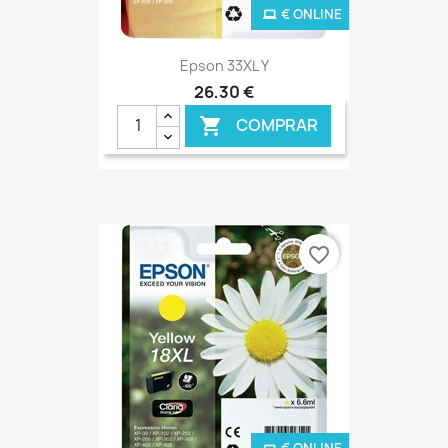
€ ONLINE
Epson 33XL Y
26,30 €
COMPRAR

favorite_border