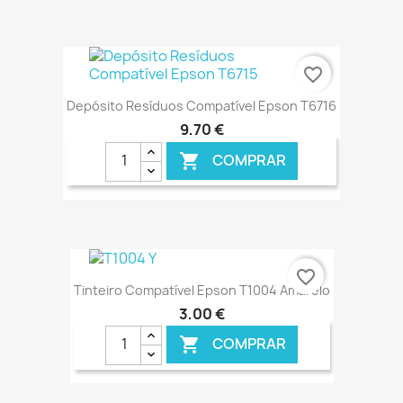
€ ONLINE
favorite_border
Depósito Resíduos Compatível Epson T6716
9,70 €
COMPRAR

€ ONLINE
favorite_border
Tinteiro Compatível Epson T1004 Amarelo
3,00 €
COMPRAR
