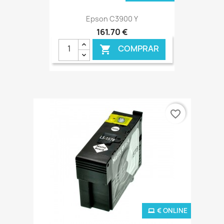
Epson C3900 Y
161,70 €
COMPRAR

favorite_border
€ ONLINE