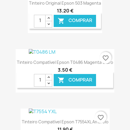
Tinteiro Original Epson 503 Magenta
13,20 €
COMPRAR

favorite_border
Tinteiro Compatível Epson T0486 Magenta Claro
3,50 €
COMPRAR

€ ONLINE
favorite_border
Tinteiro Compatível Epson T7554XL Amarelo
11,90 €