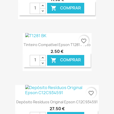
COMPRAR

€ ONLINE
favorite_border
Tinteiro Compatível Epson T1281 Preto
2,50 €
COMPRAR

€ ONLINE
favorite_border
Depósito Resíduos Original Epson C12C934591
27,50 €