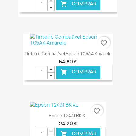
COMPRAR

€ ONLINE
favorite_border
Tinteiro Compatível Epson T05A4 Amarelo
64,80 €
COMPRAR

€ ONLINE
favorite_border
Epson T2431 BK XL
24,20 €
COMPRAR
