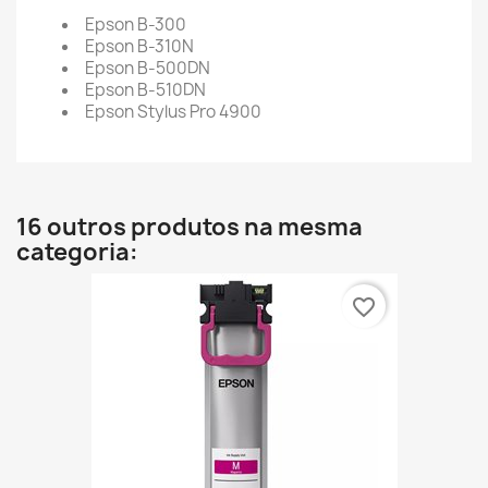
Epson B-300
Epson B-310N
Epson B-500DN
Epson B-510DN
Epson Stylus Pro 4900
16 outros produtos na mesma
categoria:
favorite_border