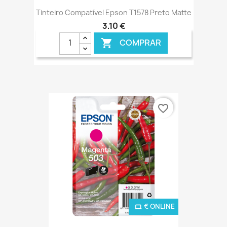
Tinteiro Compatível Epson T1578 Preto Matte
3,10 €
COMPRAR

favorite_border
€ ONLINE