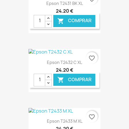
Epson T2431 BK XL
24,20 €
COMPRAR

€ ONLINE
favorite_border
Epson T2432 C XL
24,20 €
COMPRAR

€ ONLINE
favorite_border
Epson T2433 M XL
24,20 €