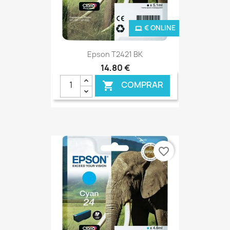
€ ONLINE
Epson T2421 BK
14,80 €
COMPRAR

favorite_border