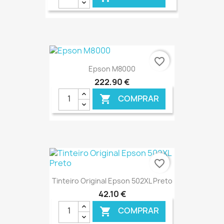
€ ONLINE
favorite_border
Epson M8000
222,90 €
COMPRAR

€ ONLINE
favorite_border
Tinteiro Original Epson 502XL Preto
42,10 €
COMPRAR
