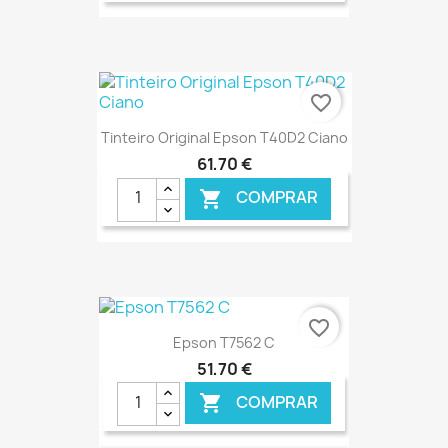
€ ONLINE
favorite_border
Tinteiro Original Epson T40D2 Ciano
61,70 €
COMPRAR

€ ONLINE
favorite_border
Epson T7562 C
51,70 €
COMPRAR
