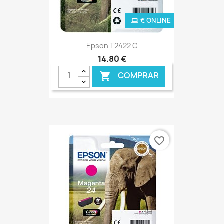
€ ONLINE
Epson T2422 C
14,80 €
COMPRAR

favorite_border