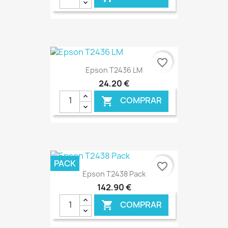
€ ONLINE
favorite_border
Epson T2436 LM
24,20 €
COMPRAR

€ ONLINE
PACK
favorite_border
Epson T2438 Pack
142,90 €
COMPRAR
