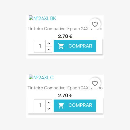
€ ONLINE
favorite_border
Tinteiro Compatível Epson 24XL Preto
2,70 €
COMPRAR

€ ONLINE
favorite_border
Tinteiro Compatível Epson 24XL Ciano
2,70 €
COMPRAR
