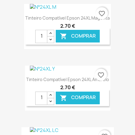
€ ONLINE
favorite_border
Tinteiro Compatível Epson 24XL Magenta
2,70 €
COMPRAR

€ ONLINE
favorite_border
Tinteiro Compatível Epson 24XL Amarelo
2,70 €
COMPRAR

€ ONLINE