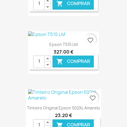
COMPRAR

€ ONLINE
favorite_border
Epson T515 LM
327,00 €
COMPRAR

€ ONLINE
favorite_border
Tinteiro Original Epson 502XL Amarelo
23,20 €
COMPRAR
