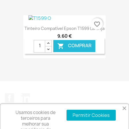
€ ONLINE
favorite_border
Tinteiro Compatível Epson T1599 Laranja
9,60 €
COMPRAR

€ ONLINE
Facebook
LinkedIn
Usamos cookies de
Permitir Cookies
terceiros para
melhorar sua