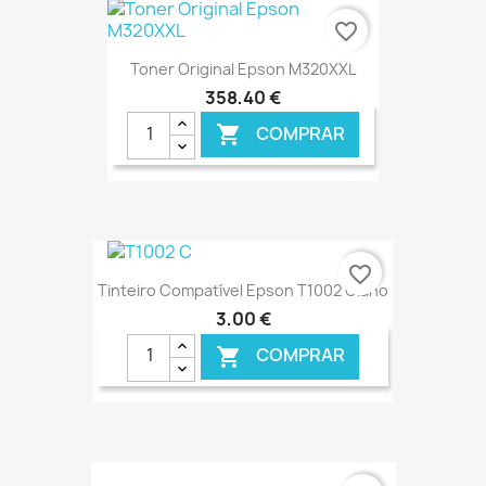
€ ONLINE
favorite_border
Toner Original Epson M320XXL
358,40 €
COMPRAR

€ ONLINE
favorite_border
Tinteiro Compatível Epson T1002 Ciano
3,00 €
COMPRAR

€ ONLINE