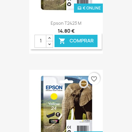
€ ONLINE
Epson T2423 M
14,80 €
COMPRAR

favorite_border