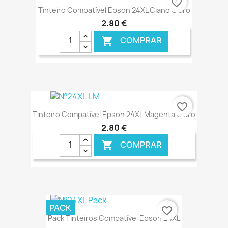
favorite_border
Tinteiro Compatível Epson 24XL Ciano Claro
2,80 €
COMPRAR

€ ONLINE
favorite_border
Tinteiro Compatível Epson 24XL Magenta Claro
2,80 €
COMPRAR

€ ONLINE
PACK
favorite_border
Pack Tinteiros Compatível Epson 24XL