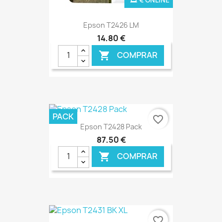
Epson T2426 LM
14,80 €
COMPRAR

PACK
favorite_border
Epson T2428 Pack
87,50 €
COMPRAR

€ ONLINE
favorite_border