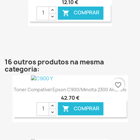
12,10 €
COMPRAR

€ ONLINE
16 outros produtos na mesma
categoria:
favorite_border
Toner Compatível Epson C900/Minolta 2300 Amarelo
42,70 €
COMPRAR
