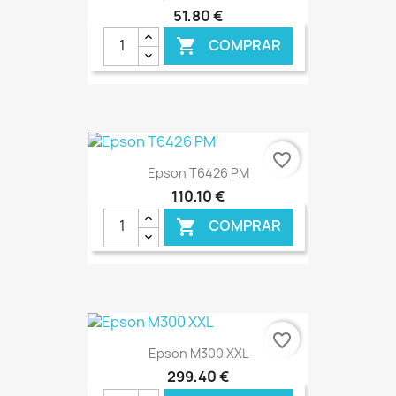
51,80 €
COMPRAR

€ ONLINE
favorite_border
Epson T6426 PM
110,10 €
COMPRAR

€ ONLINE
favorite_border
Epson M300 XXL
299,40 €