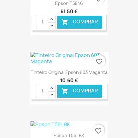
Epson T5846
61,50 €
COMPRAR

€ ONLINE
favorite_border
Tinteiro Original Epson 603 Magenta
10,60 €
COMPRAR

€ ONLINE
favorite_border
Epson T051 BK