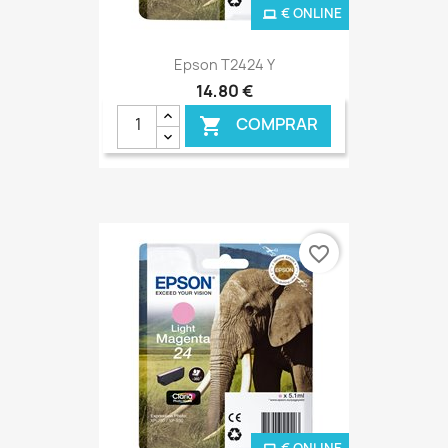
€ ONLINE
Epson T2424 Y
14,80 €
COMPRAR

favorite_border
€ ONLINE