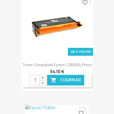
favorite_border
€ ONLINE
Toner Compatível Epson C2800XL Preto
54,10 €
COMPRAR

favorite_border