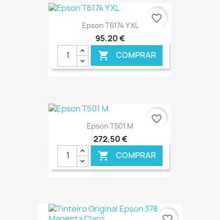
favorite_border
Epson T6174 Y XL
95,20 €
COMPRAR

€ ONLINE
favorite_border
Epson T501 M
272,50 €
COMPRAR

€ ONLINE
favorite_border