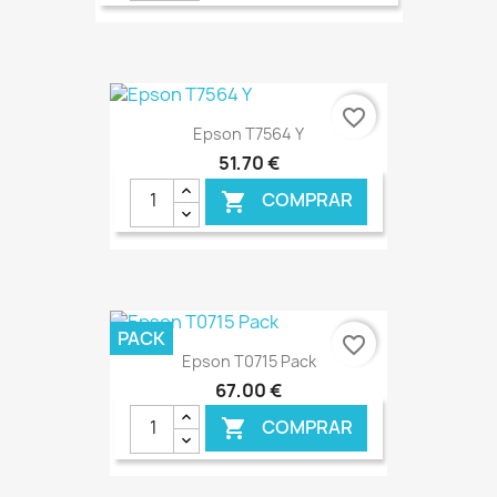
€ ONLINE
favorite_border
Epson T7564 Y
51,70 €
COMPRAR

€ ONLINE
PACK
favorite_border
Epson T0715 Pack
67,00 €
COMPRAR
