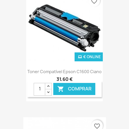
favorite_border
€ ONLINE
Toner Compatível Epson C1600 Ciano
31,60 €
COMPRAR

favorite_border