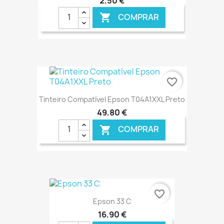
2,50 €
COMPRAR

€ ONLINE
favorite_border
Tinteiro Compatível Epson T04A1XXL Preto
49,80 €
COMPRAR

€ ONLINE
favorite_border
Epson 33 C
16,90 €