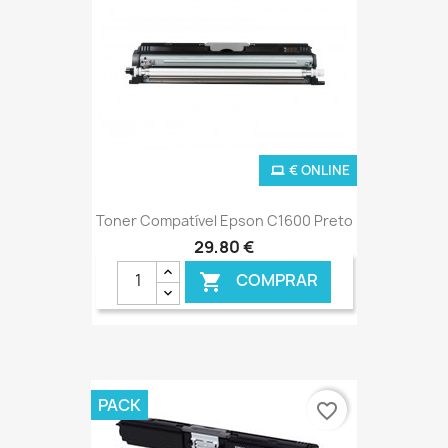
€ ONLINE
Toner Compatível Epson C1600 Preto
29,80 €
COMPRAR

PACK
favorite_border