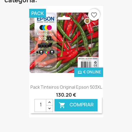
categoria:
PACK
favorite_border
€ ONLINE
Pack Tinteiros Original Epson 503XL
130,20 €
COMPRAR
