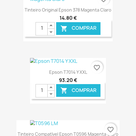
Tinteiro Original Epson 378 Magenta Claro
14,80 €
COMPRAR

€ ONLINE
favorite_border
Epson T7014 Y XXL
93,20 €
COMPRAR

€ ONLINE
favorite_border
Tinteiro Compatível Epson T0596 Magenta Claro