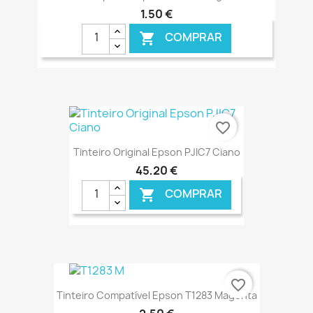
1,50 €
COMPRAR

€ ONLINE
favorite_border
Tinteiro Original Epson PJIC7 Ciano
45,20 €
COMPRAR

€ ONLINE
favorite_border
Tinteiro Compatível Epson T1283 Magenta