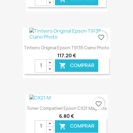
€ ONLINE
favorite_border
Tinteiro Original Epson T9135 Ciano Photo
117,20 €
COMPRAR

€ ONLINE
favorite_border
Toner Compatível Epson CX21 Magenta
6,80 €
COMPRAR
