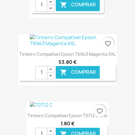
COMPRAR

€ ONLINE
favorite_border
Tinteiro Compatível Epson T6943 Magenta XXL
53,80 €
COMPRAR

€ ONLINE
favorite_border
Tinteiro Compatível Epson T0712 Ciano
1,80 €
COMPRAR
