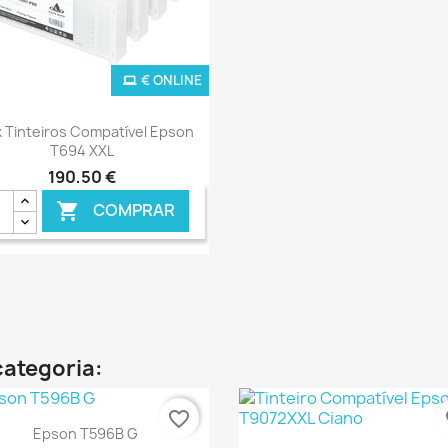
€ ONLINE
Ver+

 Tinteiros Compatível Epson
T694 XXL
190,50 €
COMPRAR

categoria:
favorite_border
fa
Ver+

Epson T596B G