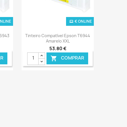
ONLINE
€ ONLINE
Ver+

T6943
Tinteiro Compatível Epson T6944
Amarelo XXL
53,80 €
R
COMPRAR
