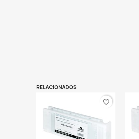
RELACIONADOS
favorite_border