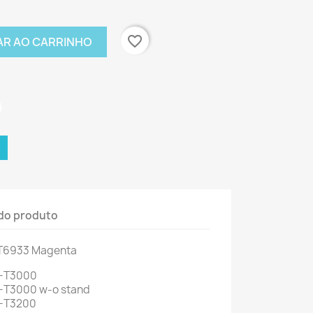
favorite_border
AR AO CARRINHO
do produto
T6933
Magenta
C-T3000
-T3000 w-o stand
C-T3200