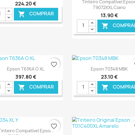
Ver+

Tinteiro Compatível Epso
224,20 €
T9072XXL Ciano
COMPRAR

13,90 €
COMPRA

€ ONLINE
€ O
favorite_border
fa
Ver+
Ver+


Epson T636A O XL
Epson T0348 MBK
397,80 €
23,10 €
COMPRAR
COMPRA


€ ONLINE
€ O
favorite_border
fa
Ver+

Tinteiro Compatível Epson