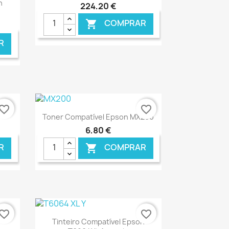
n
224,20 €
COMPRAR

R
NLINE
€ ONLINE
vorite_border
favorite_border
Ver+

Toner Compatível Epson MX200
6,80 €
R
COMPRAR

NLINE
€ ONLINE
vorite_border
favorite_border
Ver+

Tinteiro Compatível Epson