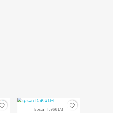
vorite_border
favorite_border
Ver+

Epson T5966 LM