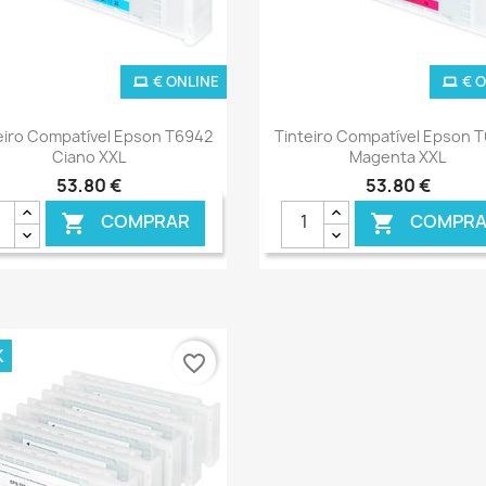
€ ONLINE
€ 
Ver+
Ver+


eiro Compatível Epson T6942
Tinteiro Compatível Epson 
Ciano XXL
Magenta XXL
53,80 €
53,80 €
COMPRAR
COMPRA


K
favorite_border