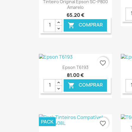
Ver+

Tinteiro Original Epson SC-P800
Amarelo
65,20 €
COMPRAR

€ ONLINE
favorite_border
Ver+

Epson T6193
81,00 €
COMPRAR

€ ONLINE
PACK
favorite_border