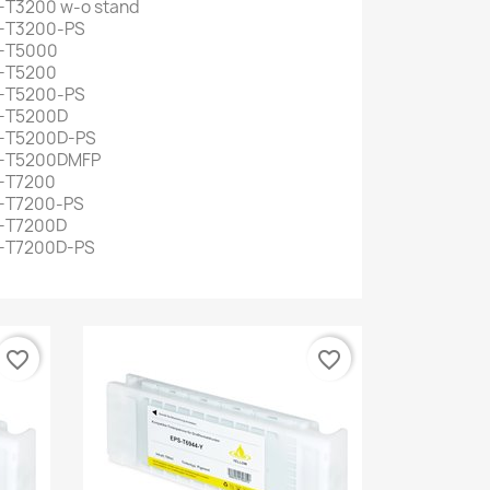
-T3200 w-o stand
C-T3200-PS
C-T5000
C-T5200
C-T5200-PS
C-T5200D
C-T5200D-PS
C-T5200DMFP
C-T7200
C-T7200-PS
C-T7200D
C-T7200D-PS
favorite_border
favorite_border