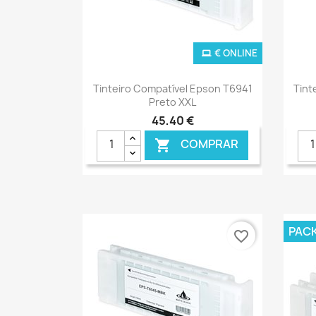
€ ONLINE
Ver+

Tinteiro Compatível Epson T6941
Tint
Preto XXL
45,40 €
COMPRAR

PAC
favorite_border