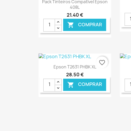
Ver+

Pack Tinteiros Compatível Epson
408L
21,40 €
COMPRAR

€ ONLINE
favorite_border
Ver+

Epson T2631 PHBK XL
28,50 €
COMPRAR

€ ONLINE