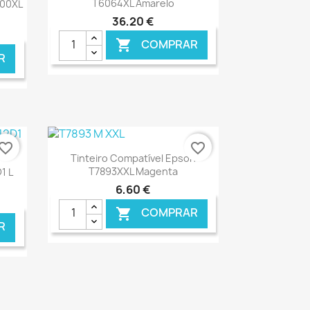
T6064XL Amarelo
400XL
36,20 €
COMPRAR

R
NLINE
€ ONLINE
vorite_border
favorite_border
Ver+

Tinteiro Compatível Epson
T7893XXL Magenta
1 L
6,60 €
COMPRAR

R
NLINE
€ ONLINE