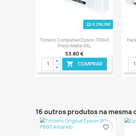
€ ONLINE
Ver+

Tinteiro Compatível Epson T6945
Pack
Preto Matte XXL
53,80 €
COMPRAR

16 outros produtos na mesma 
favorite_border