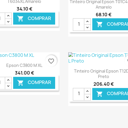
Ver+

T6034XL Amarelo
Tinteiro Original Epson T01C
Amarelo
34,10 €
68,10 €
COMPRAR

COMPRA

€ ONLINE
€ O
favorite_border
fa
Ver+

Epson C3800 M XL
Ver+

Tinteiro Original Epson T12D
341,00 €
Preto
COMPRAR

206,40 €
COMPRA

€ ONLINE
€ O