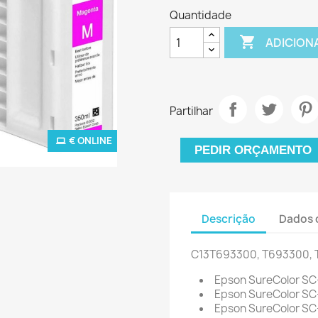
Quantidade

ADICION
Partilhar
€ ONLINE
PEDIR ORÇAMENTO
Descrição
Dados 
C13T693300, T693300, 
Epson SureColor S
Epson SureColor SC
Epson SureColor S