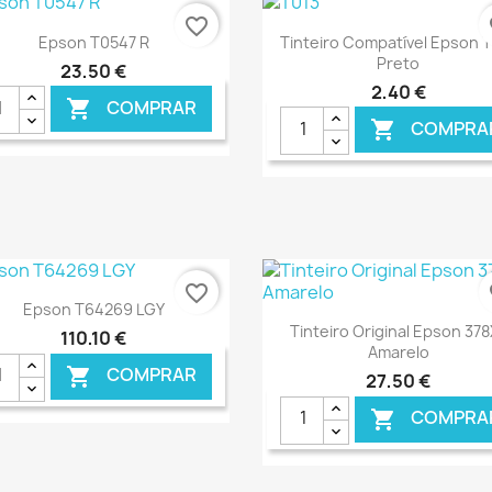
favorite_border
fa
Ver+
Ver+


Epson T0547 R
Tinteiro Compatível Epson 
Preto
23,50 €
2,40 €
COMPRAR

COMPRA

€ ONLINE
€ O
favorite_border
fa
Ver+

Epson T64269 LGY
Ver+

Tinteiro Original Epson 37
110,10 €
Amarelo
COMPRAR

27,50 €
COMPRA
