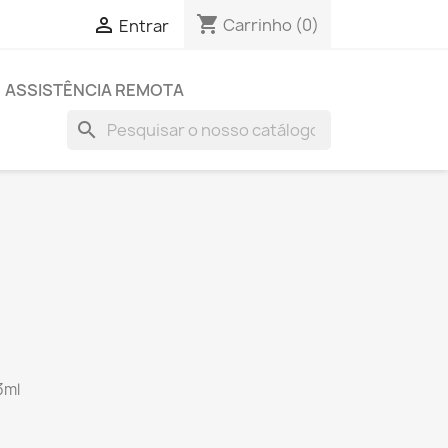
shopping_cart

Carrinho
(0)
Entrar
ASSISTÊNCIA REMOTA
search
3ml