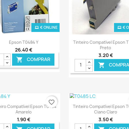
€ ONLINE
€ 
Ver+
Ver+


Epson T0484 Y
Tinteiro Compatível Epson 
Preto
26,40 €
3,20 €
COMPRAR

COMPRA

favorite_border
Ver+
Ver+


eiro Compatível Epson T0484
Tinteiro Compatível Epson 
Amarelo
Ciano Claro
1,90 €
3,50 €