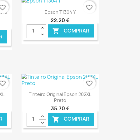
vorite_border
favorite_border
Ver+

T013
Epson T1304 Y
22,20 €
COMPRAR

R
NLINE
€ ONLINE
vorite_border
favorite_border
Ver+

8XL
Tinteiro Original Epson 202XL
Preto
35,70 €
R
COMPRAR
