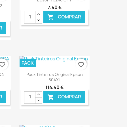
2
7,40 €
COMPRAR

R
NLINE
€ ONLINE
PACK
vorite_border
favorite_border
Ver+

1D4
Pack Tinteiros Original Epson
604XL
114,40 €
R
COMPRAR

NLINE
€ ONLINE