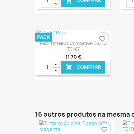
COMPRAR

€ ONLINE
PACK
favorite_border
Ver+

Pack Tinteiros Compatível Epson
T0487
11,70 €
COMPRAR

€ ONLINE
16 outros produtos na mesma 
favorite_border