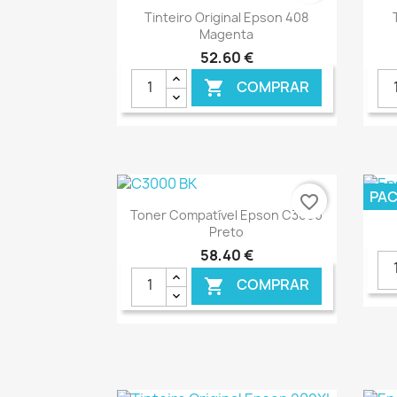
Ver+

Tinteiro Original Epson 408
Magenta
52,60 €
COMPRAR

€ ONLINE
PA
favorite_border
Ver+

Toner Compatível Epson C3000
Preto
58,40 €
COMPRAR

€ ONLINE