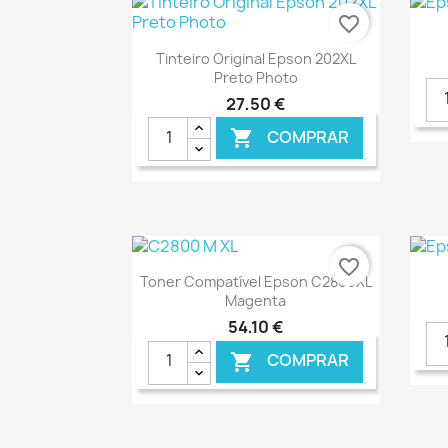
favorite_border
Ver+

Tinteiro Original Epson 202XL
Preto Photo
27,50 €
COMPRAR

€ ONLINE
favorite_border
Ver+

Toner Compatível Epson C2800XL
Magenta
54,10 €
COMPRAR
