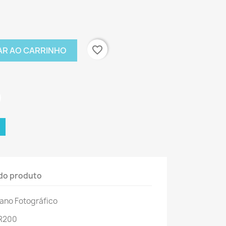
favorite_border
AR AO CARRINHO
do produto
ano Fotográfico
 R200