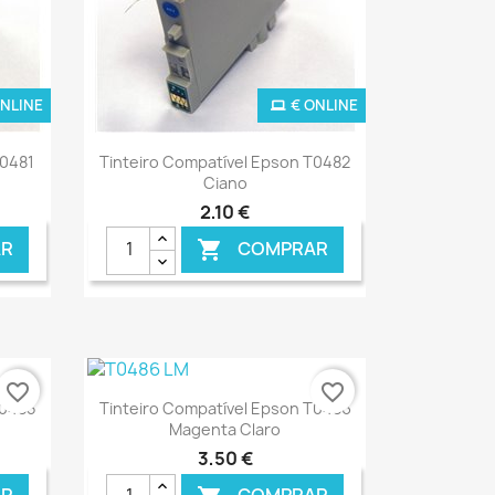
ONLINE
€ ONLINE
Ver+

T0481
Tinteiro Compatível Epson T0482
Ciano
2,10 €
R
COMPRAR

favorite_border
favorite_border
Ver+

T0485
Tinteiro Compatível Epson T0486
Magenta Claro
3,50 €