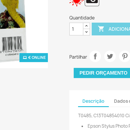
Quantidade

ADICION
Partilhar
€ ONLINE
PEDIR ORÇAMENTO
Descrição
Dados 
T0485, C13T04854010
Ci
Epson Stylus Photo