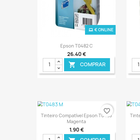
€ ONLINE
Ver+

Epson T0482 C
26,40 €
COMPRAR

favorite_border
Ver+

Tinteiro Compatível Epson T0483
Tint
Magenta
1,90 €