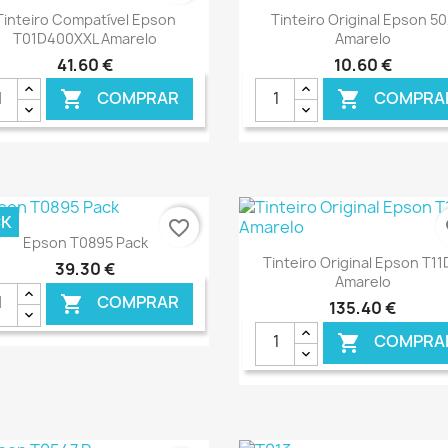
Ver+
Ver+


Tinteiro Compatível Epson
Tinteiro Original Epson 50
T01D400XXL Amarelo
Amarelo
41,60 €
10,60 €
COMPRAR
COMPRA


€ ONLINE
€ O
CK
favorite_border
fa
Ver+

Epson T0895 Pack
Ver+

Tinteiro Original Epson T1
39,30 €
Amarelo
COMPRAR

135,40 €
COMPRA

€ ONLINE
€ O