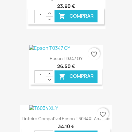
23,90 €
COMPRAR

€ ONLINE
favorite_border
Epson T0347 GY
26,50 €
COMPRAR

€ ONLINE
favorite_border
Tinteiro Compatível Epson T6034XL Amarelo
34,10 €