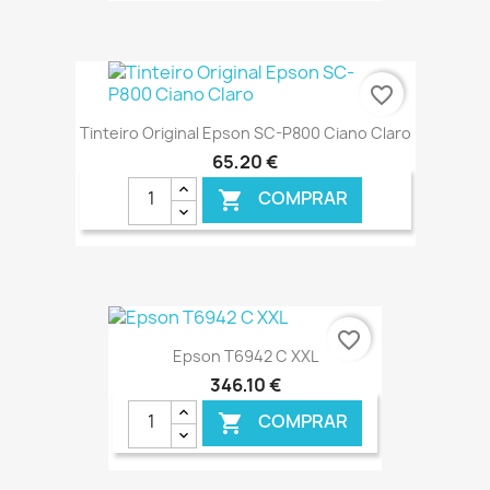
€ ONLINE
favorite_border
Tinteiro Original Epson SC-P800 Ciano Claro
65,20 €
COMPRAR

€ ONLINE
favorite_border
Epson T6942 C XXL
346,10 €
COMPRAR
