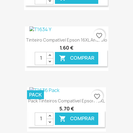
€ ONLINE
favorite_border
Tinteiro Compatível Epson 16XL Amarelo
1,60 €
COMPRAR

€ ONLINE
PACK
favorite_border
Pack Tinteiros Compatível Epson 16XL
5,70 €
COMPRAR
