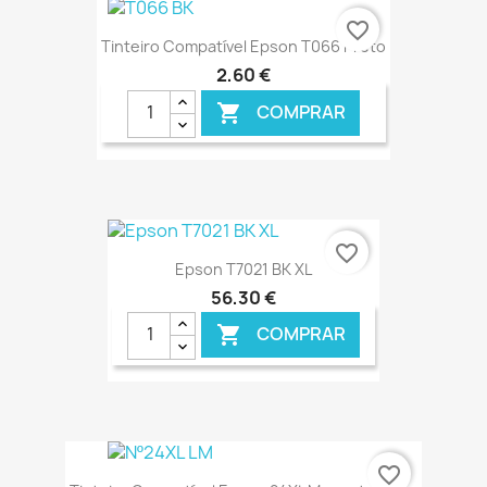
€ ONLINE
favorite_border
Tinteiro Compatível Epson T066 Preto
2,60 €
COMPRAR

€ ONLINE
favorite_border
Epson T7021 BK XL
56,30 €
COMPRAR

€ ONLINE
favorite_border