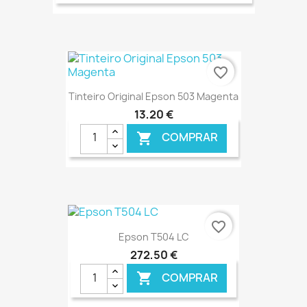
€ ONLINE
favorite_border
Tinteiro Original Epson 503 Magenta
13,20 €
COMPRAR

€ ONLINE
favorite_border
Epson T504 LC
272,50 €
COMPRAR
