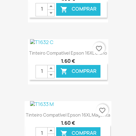
COMPRAR

€ ONLINE
favorite_border
Tinteiro Compatível Epson 16XL Ciano
1,60 €
COMPRAR

€ ONLINE
favorite_border
Tinteiro Compatível Epson 16XL Magenta
1,60 €
COMPRAR
