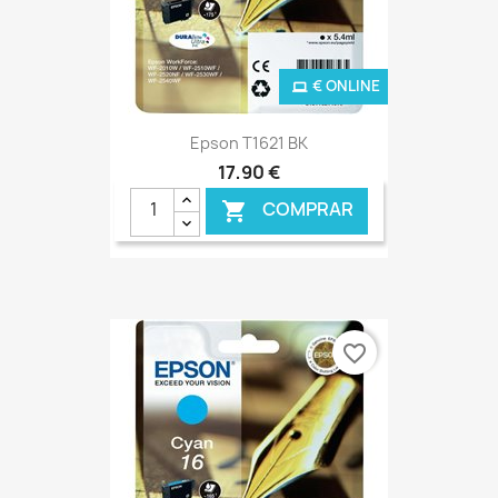
€ ONLINE
Epson T1621 BK
17,90 €
COMPRAR

favorite_border