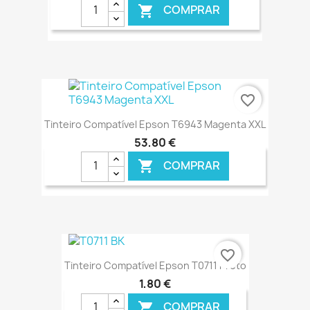
COMPRAR

€ ONLINE
favorite_border
Tinteiro Compatível Epson T6943 Magenta XXL
53,80 €
COMPRAR

€ ONLINE
favorite_border
Tinteiro Compatível Epson T0711 Preto
1,80 €
COMPRAR
