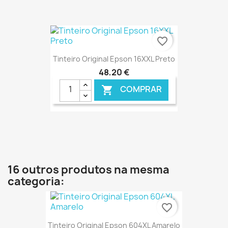
€ ONLINE
favorite_border
Tinteiro Original Epson 16XXL Preto
48,20 €
COMPRAR

€ ONLINE
16 outros produtos na mesma
categoria:
favorite_border
Tinteiro Original Epson 604XL Amarelo