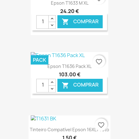
Epson T1633 M XL
24,20 €
COMPRAR

€ ONLINE
PACK
favorite_border
Epson T1636 Pack XL
103,00 €
COMPRAR

€ ONLINE
favorite_border
Tinteiro Compatível Epson 16XL Preto
1,50 €