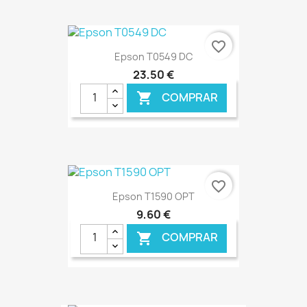
€ ONLINE
favorite_border
Epson T0549 DC
23,50 €
COMPRAR

€ ONLINE
favorite_border
Epson T1590 OPT
9,60 €
COMPRAR
