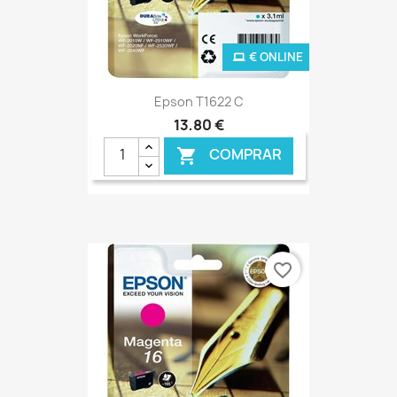
€ ONLINE
Epson T1622 C
13,80 €
COMPRAR

favorite_border