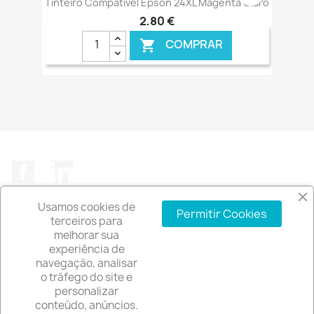
Tinteiro Compatível Epson 24XL Magenta Claro
2,80 €
COMPRAR

€ ONLINE
Facebook
LinkedIn
Usamos cookies de
Permitir Cookies
terceiros para
melhorar sua
experiência de
A EMPRESA

navegação, analisar
o tráfego do site e
INFORMAÇÃO DA LOJA
keyboard_arrow_down
personalizar
conteúdo, anúncios.