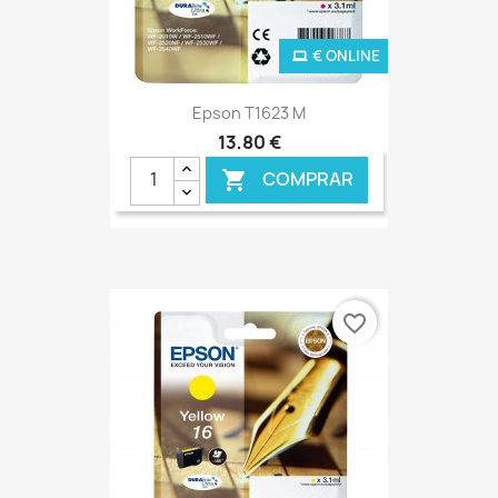
€ ONLINE
Epson T1623 M
13,80 €
COMPRAR

favorite_border