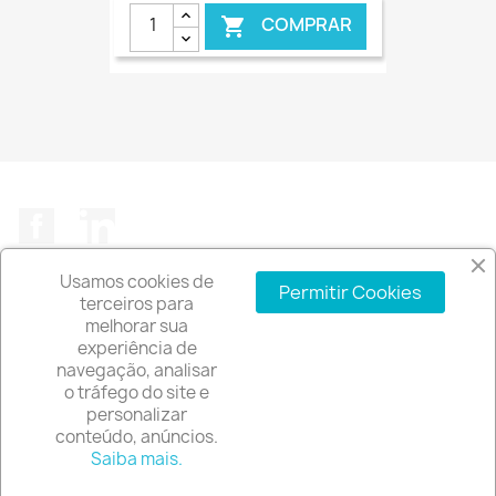
COMPRAR

€ ONLINE
Facebook
LinkedIn
Usamos cookies de
Permitir Cookies
terceiros para
melhorar sua
experiência de
A EMPRESA

navegação, analisar
o tráfego do site e
INFORMAÇÃO DA LOJA
keyboard_arrow_down
personalizar
conteúdo, anúncios.
© 2026 - Software de comércio eletrónico por
Saiba mais.
PrestaShop™