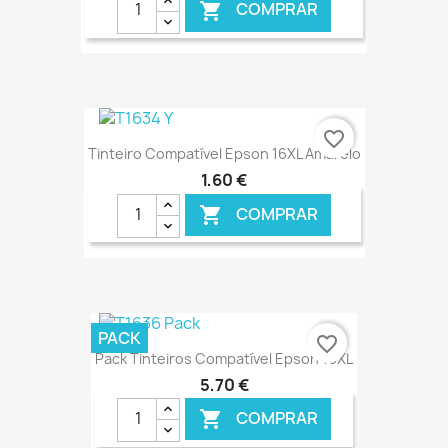
COMPRAR

€ ONLINE
favorite_border
Tinteiro Compatível Epson 16XL Amarelo
1,60 €
COMPRAR

€ ONLINE
PACK
favorite_border
Pack Tinteiros Compatível Epson 16XL
5,70 €
COMPRAR
