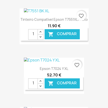
€ ONLINE
favorite_border
Tinteiro Compatível Epson T7551XL Preto
11,90 €
COMPRAR

€ ONLINE
favorite_border
Epson T7024 Y XL
52,70 €
COMPRAR
