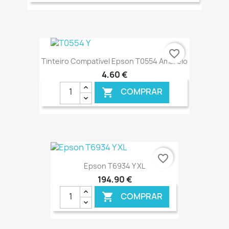
€ ONLINE
favorite_border
Tinteiro Compatível Epson T0554 Amarelo
4,60 €
COMPRAR

€ ONLINE
favorite_border
Epson T6934 Y XL
194,90 €
COMPRAR
