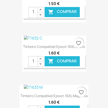
1,50 €
COMPRAR

€ ONLINE
favorite_border
Tinteiro Compatível Epson 16XL Ciano
1,60 €
COMPRAR

€ ONLINE
favorite_border
Tinteiro Compatível Epson 16XL Magenta
1,60 €