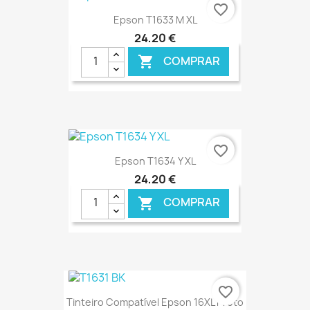
€ ONLINE
favorite_border
Epson T1633 M XL
24,20 €
COMPRAR

€ ONLINE
favorite_border
Epson T1634 Y XL
24,20 €
COMPRAR

€ ONLINE
favorite_border
Tinteiro Compatível Epson 16XL Preto