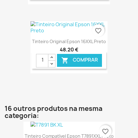
€ ONLINE
favorite_border
Tinteiro Original Epson 16XXL Preto
48,20 €
COMPRAR

€ ONLINE
16 outros produtos na mesma
categoria:
favorite_border
Tinteiro Compatível Epson T7891XXL Preto