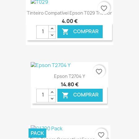
€ ONLINE
favorite_border
Tinteiro Compatível Epson T029 Tricolor
4,00 €
COMPRAR

€ ONLINE
favorite_border
Epson T2704 Y
14,80 €
COMPRAR

€ ONLINE
PACK
favorite_border