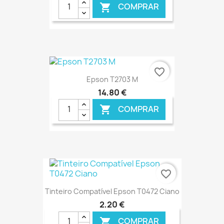
COMPRAR

€ ONLINE
favorite_border
Epson T2703 M
14,80 €
COMPRAR

€ ONLINE
favorite_border
Tinteiro Compatível Epson T0472 Ciano
2,20 €
COMPRAR
