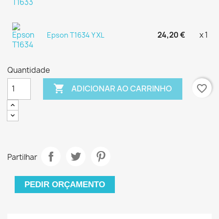
24,20 €
x 1
Epson T1634 Y XL
Quantidade

favorite_border
ADICIONAR AO CARRINHO
Partilhar
PEDIR ORÇAMENTO