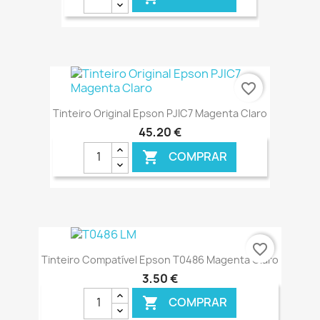
€ ONLINE
favorite_border
Tinteiro Original Epson PJIC7 Magenta Claro
45,20 €
COMPRAR

€ ONLINE
favorite_border
Tinteiro Compatível Epson T0486 Magenta Claro
3,50 €
COMPRAR
