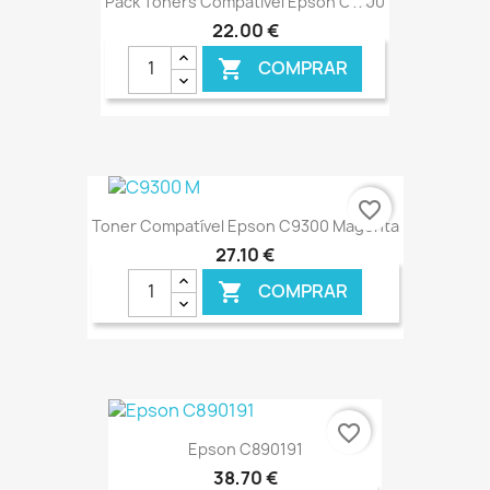
Pack Toners Compatível Epson C1700
22,00 €
COMPRAR

€ ONLINE
favorite_border
Toner Compatível Epson C9300 Magenta
27,10 €
COMPRAR

€ ONLINE
favorite_border
Epson C890191
38,70 €