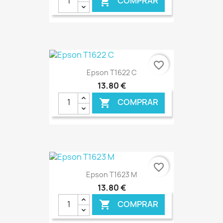
COMPRAR

€ ONLINE
favorite_border
Epson T1622 C
13,80 €
COMPRAR

€ ONLINE
favorite_border
Epson T1623 M
13,80 €
COMPRAR
