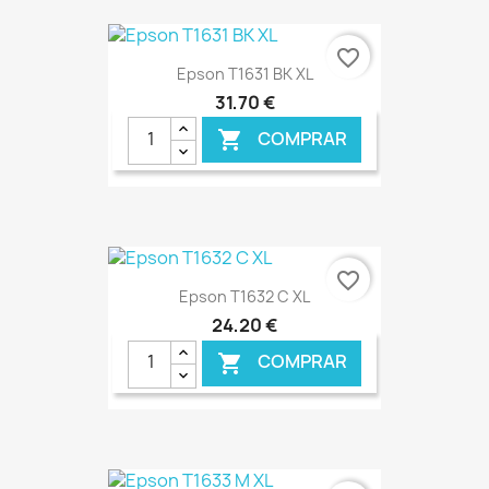
€ ONLINE
favorite_border
Epson T1631 BK XL
31,70 €
COMPRAR

€ ONLINE
favorite_border
Epson T1632 C XL
24,20 €
COMPRAR
