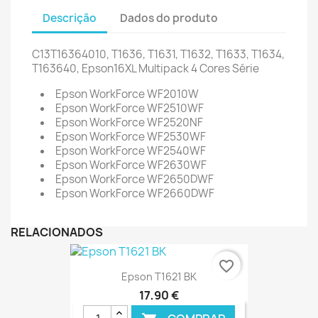
Descrição
Dados do produto
C13T16364010, T1636, T1631, T1632, T1633, T1634,
T163640, Epson16XL Multipack 4 Cores Série
Epson WorkForce WF2010W
Epson WorkForce WF2510WF
Epson WorkForce WF2520NF
Epson WorkForce WF2530WF
Epson WorkForce WF2540WF
Epson WorkForce WF2630WF
Epson WorkForce WF2650DWF
Epson WorkForce WF2660DWF
RELACIONADOS
favorite_border
Epson T1621 BK
17,90 €