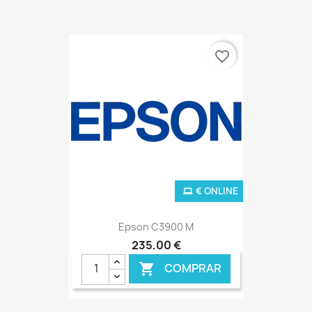
favorite_border
€ ONLINE
Epson C3900 M
235,00 €
COMPRAR
