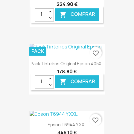
224,90 €
COMPRAR

€ ONLINE
PACK
favorite_border
Pack Tinteiros Original Epson 405XL
178,80 €
COMPRAR

€ ONLINE
favorite_border
Epson T6944 Y XXL
346,10 €