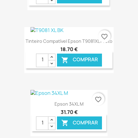
€ ONLINE
favorite_border
Tinteiro Compatível Epson T9081XL Preto
18,70 €
COMPRAR

€ ONLINE
favorite_border
Epson 34XL M
31,70 €
COMPRAR
