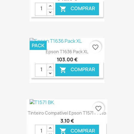
COMPRAR

€ ONLINE
PACK
favorite_border
Epson T1636 Pack XL
103,00 €
COMPRAR

€ ONLINE
favorite_border
Tinteiro Compatível Epson T1571 Preto
3,10 €
COMPRAR
