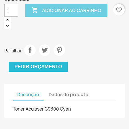

favorite_border
ADICIONAR AO CARRINHO
Partilhar
PEDIR ORÇAMENTO
Descrição
Dados do produto
Toner Aculaser C9300 Cyan