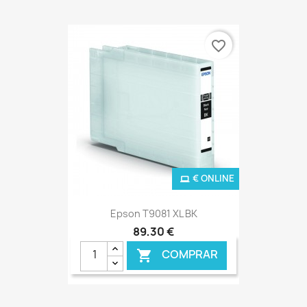
favorite_border
€ ONLINE
Epson T9081 XL BK
89,30 €
COMPRAR
