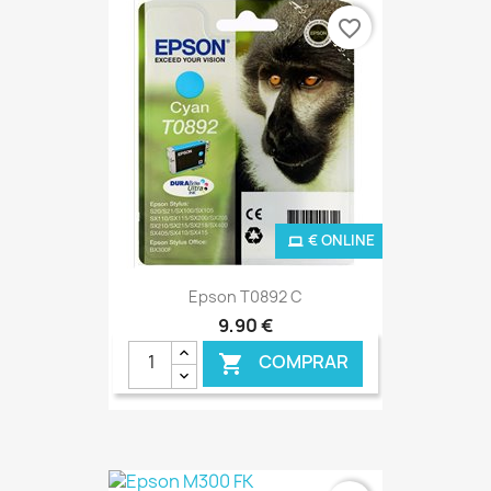
favorite_border
€ ONLINE
Epson T0892 C
9,90 €
COMPRAR
