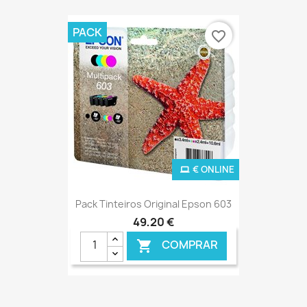
PACK
favorite_border
€ ONLINE
Pack Tinteiros Original Epson 603
49,20 €
COMPRAR
