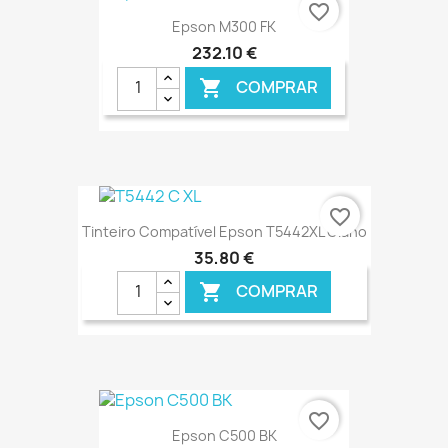
favorite_border
Epson M300 FK
232,10 €
COMPRAR

€ ONLINE
favorite_border
Tinteiro Compatível Epson T5442XL Ciano
35,80 €
COMPRAR

€ ONLINE
favorite_border
Epson C500 BK