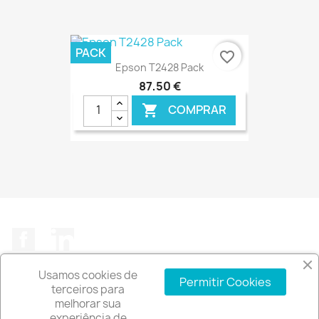
€ ONLINE
PACK
favorite_border
Epson T2428 Pack
87,50 €
COMPRAR

€ ONLINE
Facebook
LinkedIn
Usamos cookies de
Permitir Cookies
terceiros para
melhorar sua
experiência de