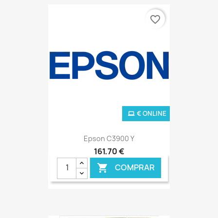
favorite_border
€ ONLINE
Epson C3900 Y
161,70 €
COMPRAR
