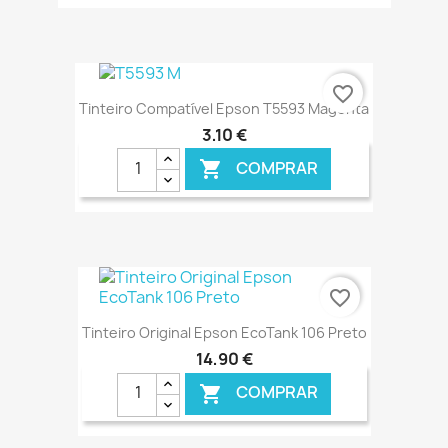
€ ONLINE
favorite_border
Tinteiro Compatível Epson T5593 Magenta
3,10 €
COMPRAR

€ ONLINE
favorite_border
Tinteiro Original Epson EcoTank 106 Preto
14,90 €
COMPRAR
