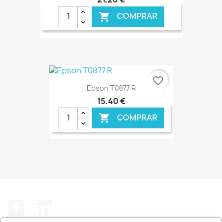
COMPRAR

€ ONLINE
favorite_border
Epson T0877 R
15,40 €
COMPRAR

€ ONLINE
Facebook
LinkedIn