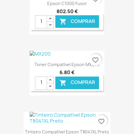
Epson C1000 Fusor
802,50 €
COMPRAR

€ ONLINE
favorite_border
Toner Compatível Epson MX200
6,80 €
COMPRAR

€ ONLINE
favorite_border
Tinteiro Compatível Epson T8041XL Preto