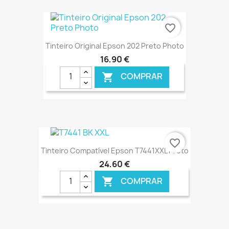
€ ONLINE
favorite_border
Tinteiro Original Epson 202 Preto Photo
16,90 €
COMPRAR

€ ONLINE
favorite_border
Tinteiro Compatível Epson T7441XXL Preto
24,60 €
COMPRAR
