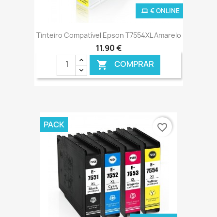
€ ONLINE
Tinteiro Compatível Epson T7554XL Amarelo
11,90 €
COMPRAR

PACK
favorite_border