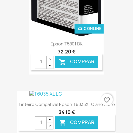
€ ONLINE
Epson T5801 BK
72,20 €
COMPRAR

favorite_border
Tinteiro Compatível Epson T6035XL Ciano Claro
34,10 €
COMPRAR
