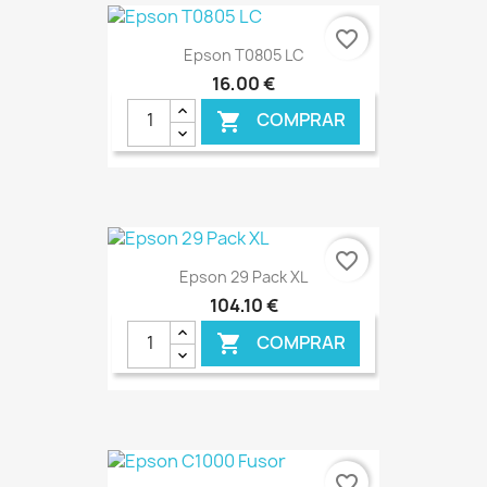
€ ONLINE
favorite_border
Epson T0805 LC
16,00 €
COMPRAR

€ ONLINE
favorite_border
Epson 29 Pack XL
104,10 €
COMPRAR

€ ONLINE
favorite_border