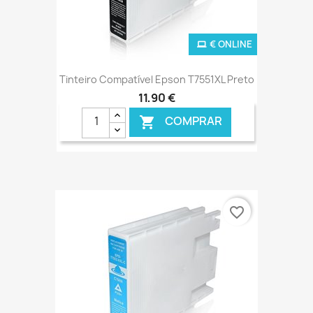
€ ONLINE
Tinteiro Compatível Epson T7551XL Preto
11,90 €
COMPRAR

favorite_border