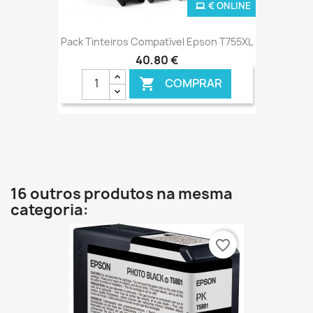
€ ONLINE
Pack Tinteiros Compatível Epson T755XL
40,80 €
COMPRAR

16 outros produtos na mesma
categoria:
favorite_border