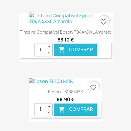
€ ONLINE
favorite_border
Tinteiro Compatível Epson T04A4XXL Amarelo
53,10 €
COMPRAR

€ ONLINE
favorite_border
Epson T6138 MBK
88,90 €
COMPRAR
