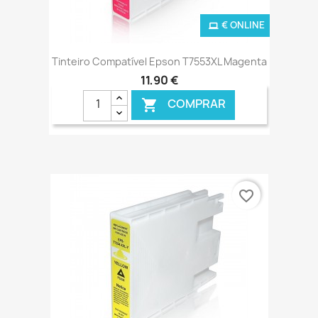
€ ONLINE
Tinteiro Compatível Epson T7553XL Magenta
11,90 €
COMPRAR

favorite_border