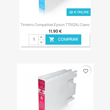
€ ONLINE
Tinteiro Compatível Epson T7552XL Ciano
11,90 €
COMPRAR

favorite_border