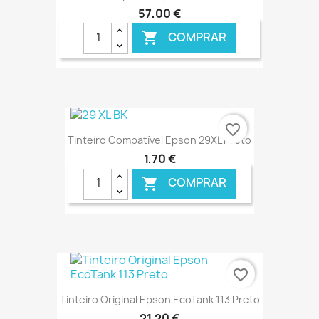
57,00 €
COMPRAR

€ ONLINE
favorite_border
Tinteiro Compatível Epson 29XL Preto
1,70 €
COMPRAR

€ ONLINE
favorite_border
Tinteiro Original Epson EcoTank 113 Preto
21,20 €