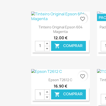
PA
favorite_border
Ver+

Tinteiro Original Epson 604
Pac
Magenta
12,00 €
COMPRAR

€ ONLINE
favorite_border
Ver+

Epson T2612 C
Tin
16,90 €
COMPRAR
