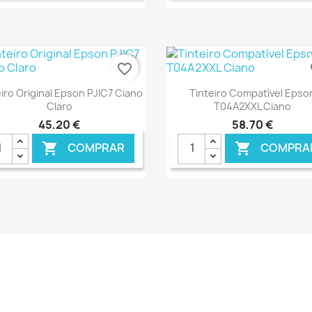
€ ONLINE
€ O
favorite_border
fa
Ver+
Ver+


iro Original Epson PJIC7 Ciano
Tinteiro Compatível Epso
Claro
T04A2XXL Ciano
45,20 €
58,70 €
COMPRAR
COMPRA


€ ONLINE
€ O