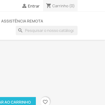
shopping_cart

Carrinho
(0)
Entrar
ASSISTÊNCIA REMOTA
search
favorite_border
AR AO CARRINHO