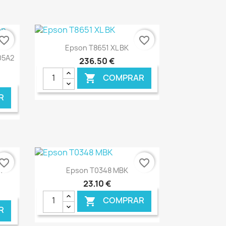
vorite_border
favorite_border
Ver+

Epson T8651 XL BK
05A2
236,50 €
COMPRAR

R
NLINE
€ ONLINE
vorite_border
favorite_border
Ver+

n
Epson T0348 MBK
23,10 €
COMPRAR

R