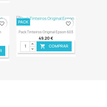
NLINE
€ ONLINE
PACK
vorite_border
favorite_border
Ver+

n
Pack Tinteiros Original Epson 603
49,20 €
COMPRAR

R
NLINE
€ ONLINE