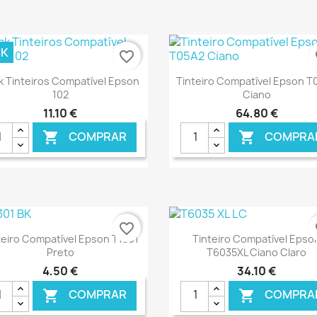
CK
favorite_border
fa
Ver+
Ver+


k Tinteiros Compatível Epson
Tinteiro Compatível Epson T
102
Ciano
11,10 €
64,80 €
COMPRAR
COMPRA


€ ONLINE
€ O
favorite_border
fa
Ver+
Ver+


teiro Compatível Epson T1301
Tinteiro Compatível Epso
Preto
T6035XL Ciano Claro
4,50 €
34,10 €
COMPRAR
COMPRA

