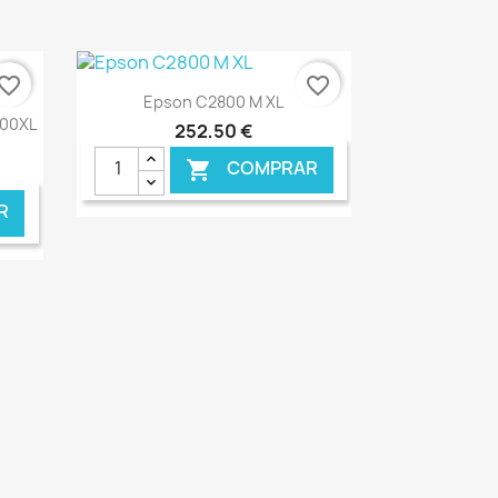
vorite_border
favorite_border
Ver+

Epson C2800 M XL
300XL
252,50 €
COMPRAR

R
NLINE
€ ONLINE