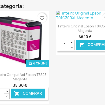
categoria:
favorite_border
fa
Ver+

Tinteiro Original Epson T01C
Magenta
68,10 €
COMPRA

€ ONLINE
€ O
Ver+

teiro Compatível Epson T5803
Magenta
35,30 €
COMPRAR
