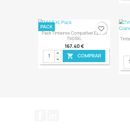
€ ONLINE
PACK
favorite_border
Ver+

Pack Tinteiros Compatível Epson
T603XL
Tinte
167,40 €
COMPRAR

€ ONLINE
Facebook
LinkedIn