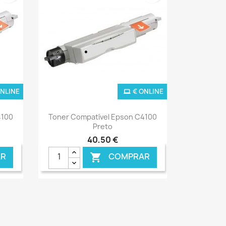
ONLINE
€ ONLINE
Ver+

4100
Toner Compatível Epson C4100
Preto
40,50 €
R
COMPRAR
