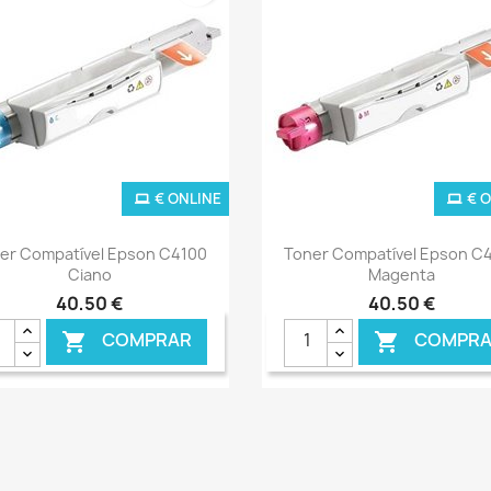
€ ONLINE
€ 
Ver+
Ver+


er Compatível Epson C4100
Toner Compatível Epson C
Ciano
Magenta
40,50 €
40,50 €
COMPRAR
COMPRA

