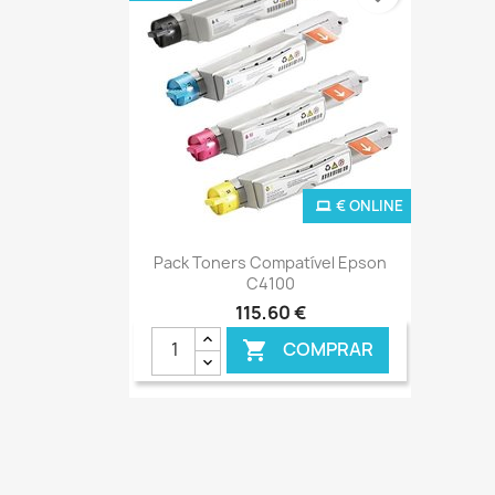
€ ONLINE
Ver+

Pack Toners Compatível Epson
C4100
115,60 €
COMPRAR
