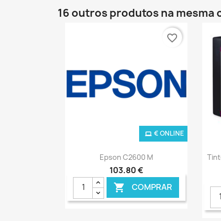
16 outros produtos na mesma 
favorite_border
€ ONLINE
Ver+

Epson C2600 M
Tin
103,80 €
COMPRAR
