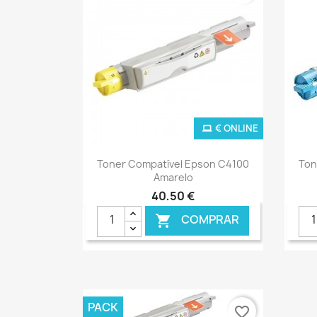
€ ONLINE
Ver+

Toner Compatível Epson C4100
Ton
Amarelo
40,50 €
COMPRAR

PACK
favorite_border