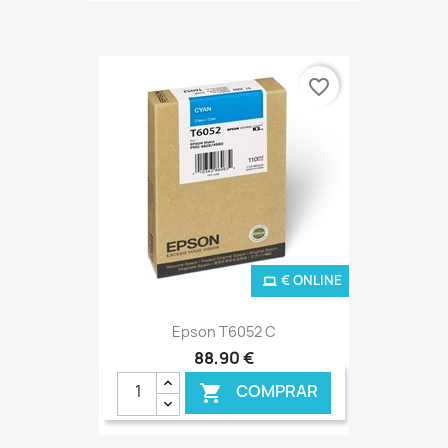
favorite_border
€ ONLINE
Epson T6052 C
88,90 €
COMPRAR
