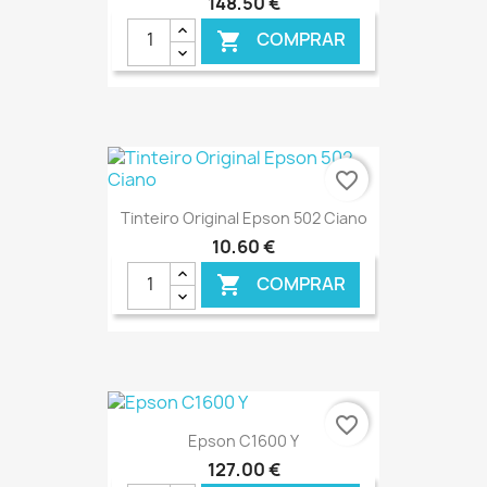
148,50 €
COMPRAR

€ ONLINE
favorite_border
Tinteiro Original Epson 502 Ciano
10,60 €
COMPRAR

€ ONLINE
favorite_border
Epson C1600 Y
127,00 €