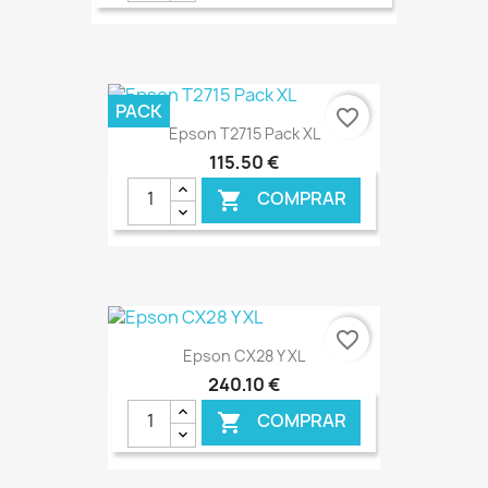
€ ONLINE
PACK
favorite_border
Epson T2715 Pack XL
115,50 €
COMPRAR

€ ONLINE
favorite_border
Epson CX28 Y XL
240,10 €
COMPRAR
