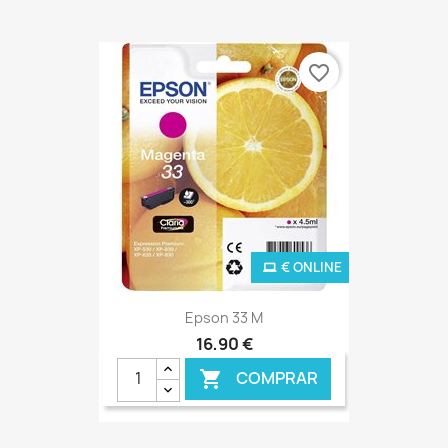
favorite_border
€ ONLINE
Epson 33 M
16,90 €
COMPRAR
