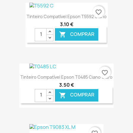
€ ONLINE
favorite_border
Tinteiro Compatível Epson T5592 Ciano
3,10 €
COMPRAR

€ ONLINE
favorite_border
Tinteiro Compatível Epson T0485 Ciano Claro
3,50 €
COMPRAR

€ ONLINE