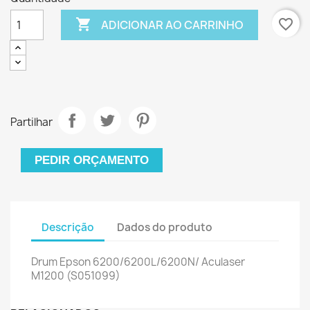

favorite_border
ADICIONAR AO CARRINHO
Partilhar
PEDIR ORÇAMENTO
Descrição
Dados do produto
Drum Epson 6200/6200L/6200N/ Aculaser
M1200 (S051099)