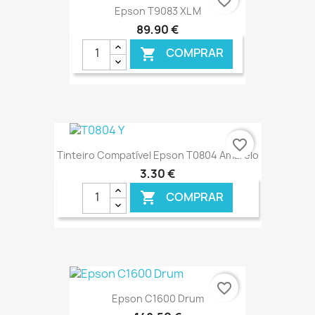
favorite_border
Epson T9083 XL M
89,90 €
COMPRAR

€ ONLINE
favorite_border
Tinteiro Compatível Epson T0804 Amarelo
3,30 €
COMPRAR

€ ONLINE
favorite_border
Epson C1600 Drum