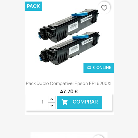
PACK
favorite_border
€ ONLINE
Pack Duplo Compatível Epson EPL6200XL
47,70 €
COMPRAR
