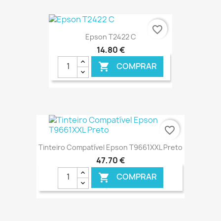
favorite_border
Epson T2422 C
14,80 €
COMPRAR

€ ONLINE
favorite_border
Tinteiro Compatível Epson T9661XXL Preto
47,70 €
COMPRAR
