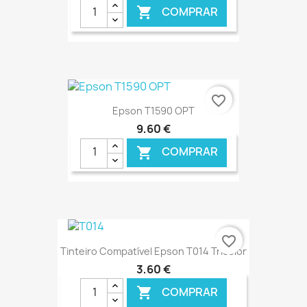
COMPRAR

€ ONLINE
favorite_border
Epson T1590 OPT
9,60 €
COMPRAR

€ ONLINE
favorite_border
Tinteiro Compatível Epson T014 Tricolor
3,60 €
COMPRAR
