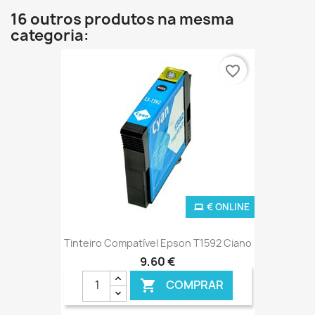
16 outros produtos na mesma
categoria:
favorite_border
€ ONLINE
Tinteiro Compatível Epson T1592 Ciano
9,60 €
COMPRAR
