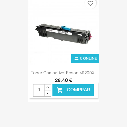
favorite_border
€ ONLINE
Toner Compatível Epson M1200XL
28,40 €
COMPRAR
