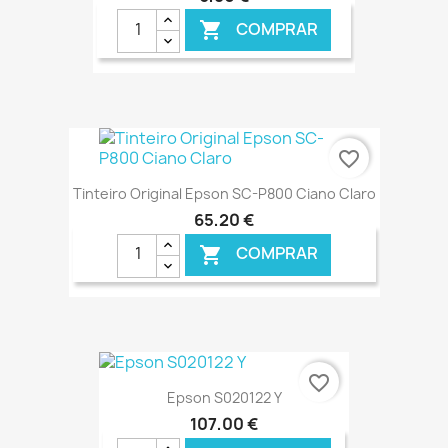
COMPRAR

€ ONLINE
favorite_border
Tinteiro Original Epson SC-P800 Ciano Claro
65,20 €
COMPRAR

€ ONLINE
favorite_border
Epson S020122 Y
107,00 €