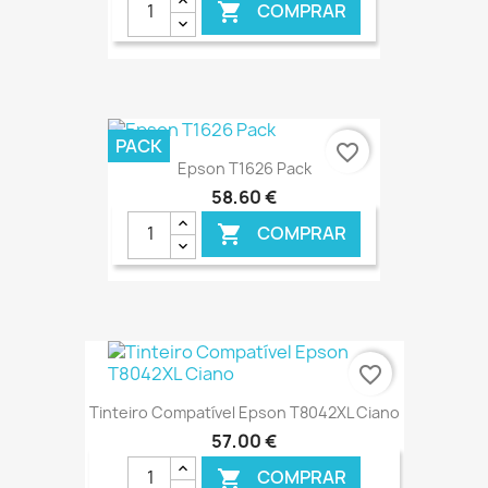
COMPRAR

€ ONLINE
PACK
favorite_border
Epson T1626 Pack
58,60 €
COMPRAR

€ ONLINE
favorite_border
Tinteiro Compatível Epson T8042XL Ciano
57,00 €
COMPRAR
