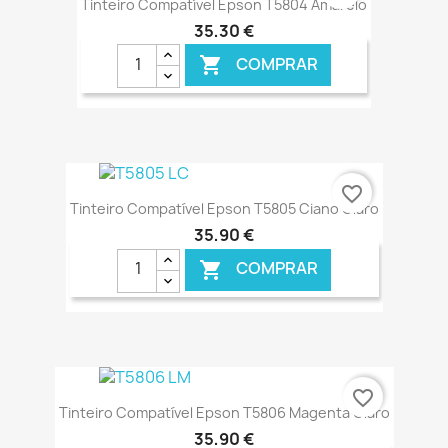
Tinteiro Compatível Epson T5804 Amarelo
35,30 €
COMPRAR

€ ONLINE
favorite_border
Tinteiro Compatível Epson T5805 Ciano Claro
35,90 €
COMPRAR

€ ONLINE
favorite_border
Tinteiro Compatível Epson T5806 Magenta Claro
35,90 €