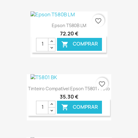
€ ONLINE
favorite_border
Epson T580B LM
72,20 €
COMPRAR

€ ONLINE
favorite_border
Tinteiro Compatível Epson T5801 Preto
35,30 €
COMPRAR
