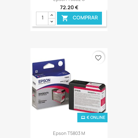
72,20 €
COMPRAR

favorite_border
€ ONLINE
Epson T5803 M