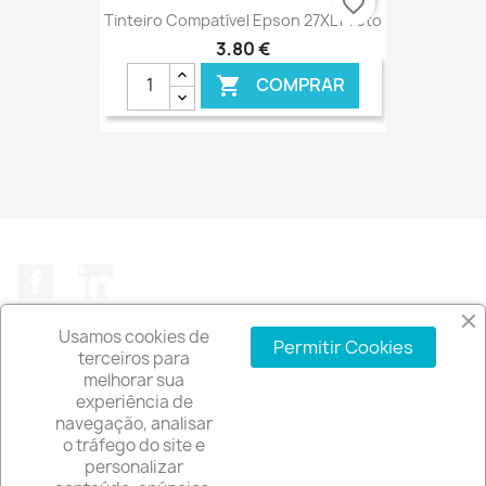
favorite_border
Tinteiro Compatível Epson 27XL Preto
3,80 €
COMPRAR

€ ONLINE
Facebook
LinkedIn
Usamos cookies de
Permitir Cookies
terceiros para
melhorar sua
experiência de
A EMPRESA

navegação, analisar
o tráfego do site e
INFORMAÇÃO DA LOJA
keyboard_arrow_down
personalizar