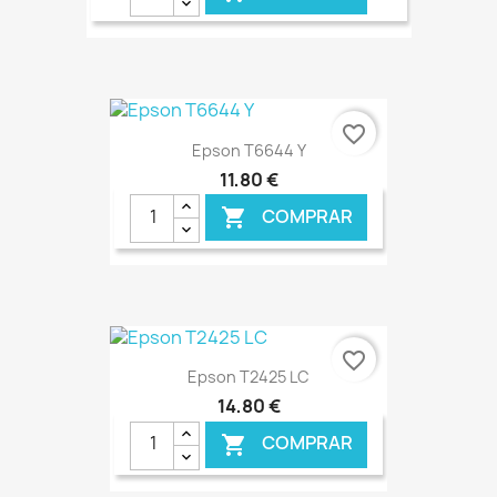
€ ONLINE
favorite_border
Epson T6644 Y
11,80 €
COMPRAR

€ ONLINE
favorite_border
Epson T2425 LC
14,80 €
COMPRAR
