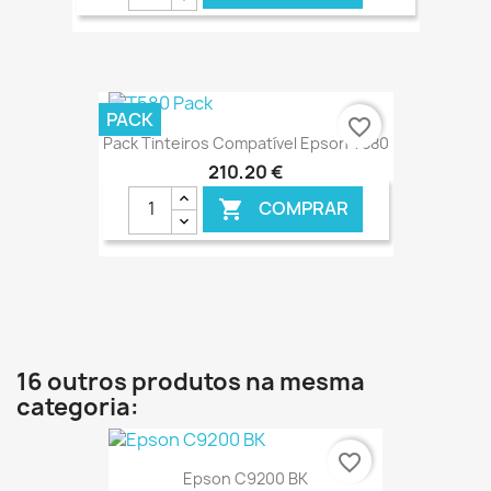
€ ONLINE
PACK
favorite_border
Pack Tinteiros Compatível Epson T580
210,20 €
COMPRAR

€ ONLINE
16 outros produtos na mesma
categoria:
favorite_border
Epson C9200 BK