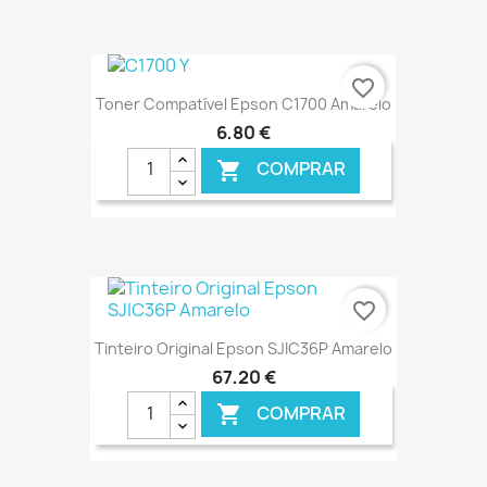
€ ONLINE
favorite_border
Toner Compatível Epson C1700 Amarelo
6,80 €
COMPRAR

€ ONLINE
favorite_border
Tinteiro Original Epson SJIC36P Amarelo
67,20 €
COMPRAR
