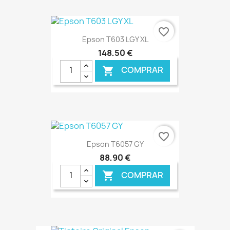
€ ONLINE
favorite_border
Epson T603 LGY XL
148,50 €
COMPRAR

€ ONLINE
favorite_border
Epson T6057 GY
88,90 €
COMPRAR
