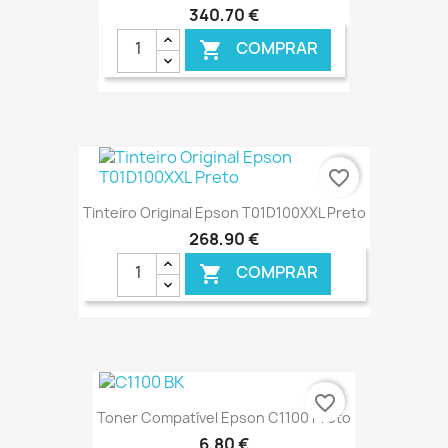
340,70 €
COMPRAR

€ ONLINE
favorite_border
Tinteiro Original Epson T01D100XXL Preto
268,90 €
COMPRAR

€ ONLINE
favorite_border
Toner Compatível Epson C1100 Preto
6,80 €