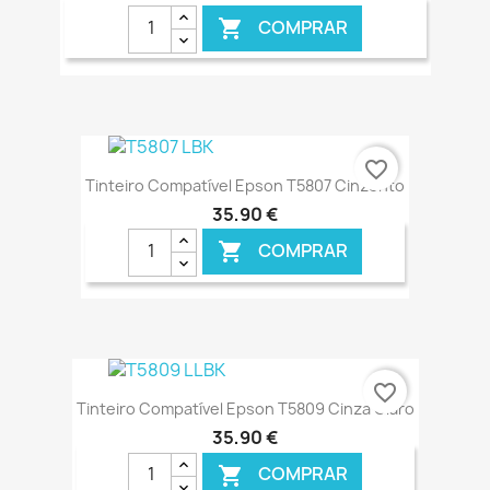
COMPRAR

€ ONLINE
favorite_border
Tinteiro Compatível Epson T5807 Cinzento
35,90 €
COMPRAR

€ ONLINE
favorite_border
Tinteiro Compatível Epson T5809 Cinza Claro
35,90 €
COMPRAR
