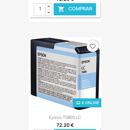
COMPRAR

favorite_border
€ ONLINE
Epson T5805 LC
72,20 €