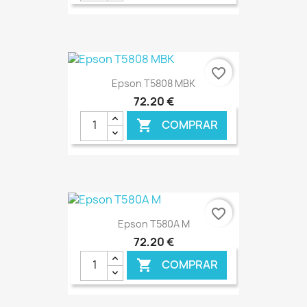
€ ONLINE
favorite_border
Epson T5808 MBK
72,20 €
COMPRAR

€ ONLINE
favorite_border
Epson T580A M
72,20 €
COMPRAR
