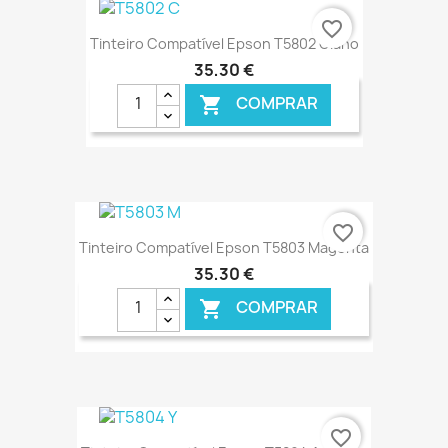
€ ONLINE
favorite_border
Tinteiro Compatível Epson T5802 Ciano
35,30 €
COMPRAR

€ ONLINE
favorite_border
Tinteiro Compatível Epson T5803 Magenta
35,30 €
COMPRAR

€ ONLINE
favorite_border