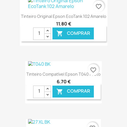
€ ONLINE
favorite_border
Tinteiro Original Epson EcoTank 102 Amarelo
11,80 €
COMPRAR

€ ONLINE
favorite_border
Tinteiro Compatível Epson T040 Preto
6,70 €
COMPRAR

€ ONLINE