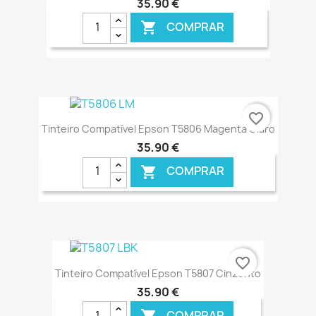
35,90 €
COMPRAR

€ ONLINE
favorite_border
Tinteiro Compatível Epson T5806 Magenta Claro
35,90 €
COMPRAR

€ ONLINE
favorite_border
Tinteiro Compatível Epson T5807 Cinzento
35,90 €
COMPRAR