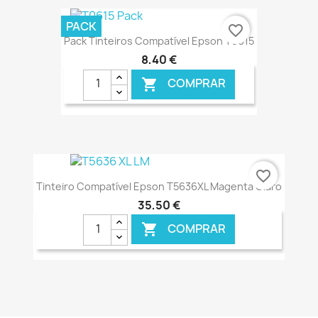
€ ONLINE
PACK
favorite_border
Pack Tinteiros Compatível Epson T0615
8,40 €
COMPRAR

€ ONLINE
favorite_border
Tinteiro Compatível Epson T5636XL Magenta Claro
35,50 €
COMPRAR

€ ONLINE