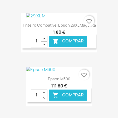
€ ONLINE
favorite_border
Tinteiro Compatível Epson 29XL Magenta
1,80 €
COMPRAR

€ ONLINE
favorite_border
Epson M300
111,80 €
COMPRAR
