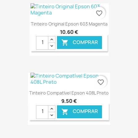
€ ONLINE
favorite_border
Tinteiro Original Epson 603 Magenta
10,60 €
COMPRAR

€ ONLINE
favorite_border
Tinteiro Compatível Epson 408L Preto
9,50 €
COMPRAR
