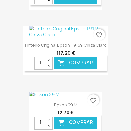
€ ONLINE
favorite_border
Tinteiro Original Epson T9139 Cinza Claro
117,20 €
COMPRAR

€ ONLINE
favorite_border
Epson 29 M
12,70 €
COMPRAR
