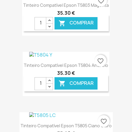
favorite_border
Tinteiro Compatível Epson T5803 Magenta
35,30 €
COMPRAR

€ ONLINE
favorite_border
Tinteiro Compatível Epson T5804 Amarelo
35,30 €
COMPRAR

€ ONLINE
favorite_border
Tinteiro Compatível Epson T5805 Ciano Claro