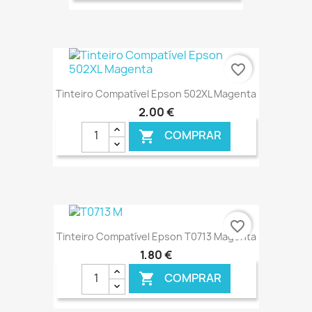
€ ONLINE
favorite_border
Tinteiro Compatível Epson 502XL Magenta
2,00 €
COMPRAR

€ ONLINE
favorite_border
Tinteiro Compatível Epson T0713 Magenta
1,80 €
COMPRAR
