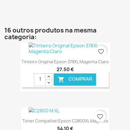
€ ONLINE
16 outros produtos na mesma
categoria:
favorite_border
Tinteiro Original Epson 378XL Magenta Claro
27,50 €
COMPRAR

€ ONLINE
favorite_border
Toner Compatível Epson C2800XL Magenta
54,10 €