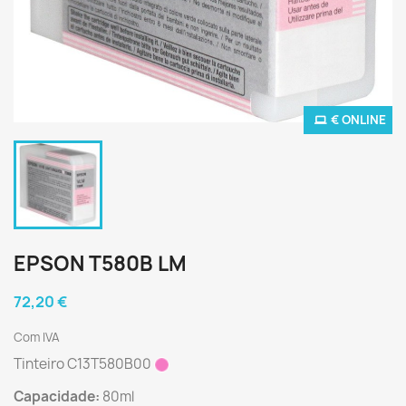
€ ONLINE
EPSON T580B LM
72,20 €
Com IVA
Tinteiro C13T580B00
Capacidade:
80ml