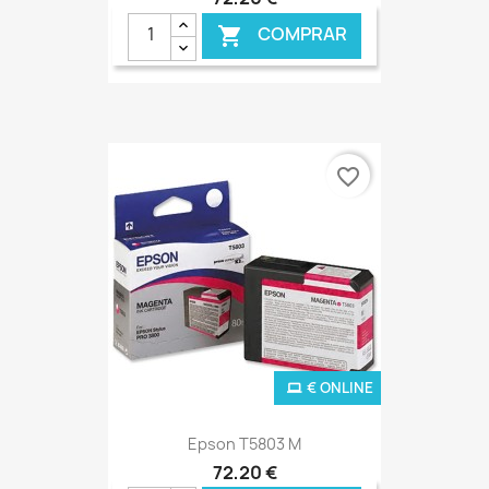
COMPRAR

favorite_border
€ ONLINE
Epson T5803 M
72,20 €