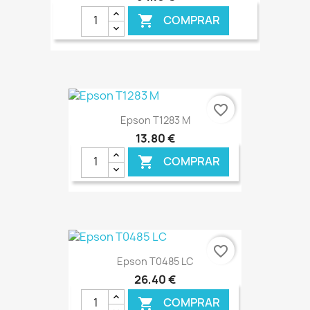
COMPRAR

€ ONLINE
favorite_border
Epson T1283 M
13,80 €
COMPRAR

€ ONLINE
favorite_border
Epson T0485 LC
26,40 €
COMPRAR
