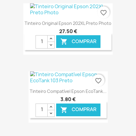
€ ONLINE
favorite_border
Tinteiro Original Epson 202XL Preto Photo
27,50 €
COMPRAR

€ ONLINE
favorite_border
Tinteiro Compatível Epson EcoTank...
3,80 €
COMPRAR
