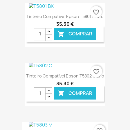
€ ONLINE
favorite_border
Tinteiro Compatível Epson T5801 Preto
35,30 €
COMPRAR

€ ONLINE
favorite_border
Tinteiro Compatível Epson T5802 Ciano
35,30 €
COMPRAR

€ ONLINE