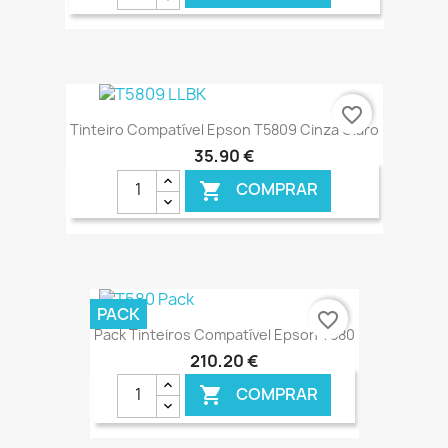
favorite_border
Tinteiro Compatível Epson T5809 Cinza Claro
35,90 €
COMPRAR

€ ONLINE
PACK
favorite_border
Pack Tinteiros Compatível Epson T580
210,20 €
COMPRAR
