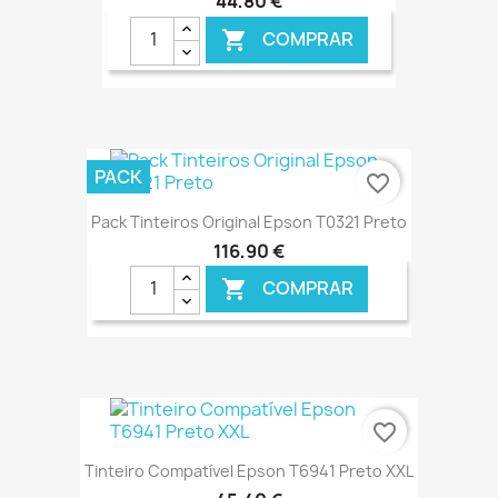
44,80 €
COMPRAR

€ ONLINE
PACK
favorite_border
Pack Tinteiros Original Epson T0321 Preto
116,90 €
COMPRAR

€ ONLINE
favorite_border
Tinteiro Compatível Epson T6941 Preto XXL