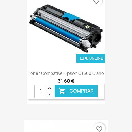
favorite_border
€ ONLINE
Toner Compatível Epson C1600 Ciano
31,60 €
COMPRAR

favorite_border