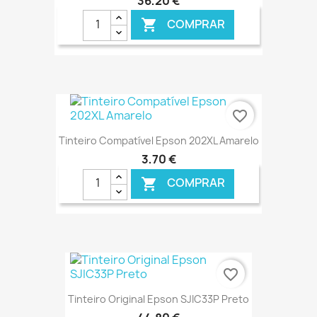
36,20 €
COMPRAR

€ ONLINE
favorite_border
Tinteiro Compatível Epson 202XL Amarelo
3,70 €
COMPRAR

€ ONLINE
favorite_border
Tinteiro Original Epson SJIC33P Preto