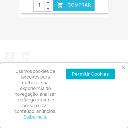
COMPRAR

€ ONLINE
Facebook
LinkedIn
Usamos cookies de
Permitir Cookies
terceiros para
melhorar sua
experiência de
A EMPRESA

navegação, analisar
o tráfego do site e
INFORMAÇÃO DA LOJA
keyboard_arrow_down
personalizar
conteúdo, anúncios.
© 2026 - Software de comércio eletrónico por
Saiba mais.
PrestaShop™