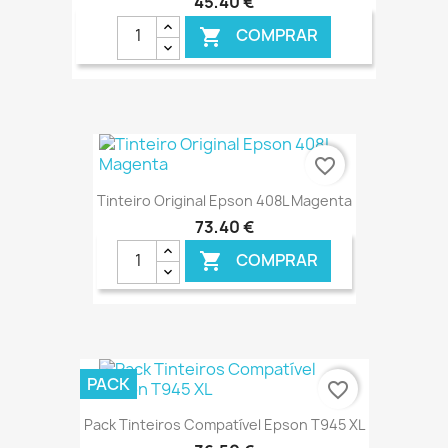
45,40 €
COMPRAR

€ ONLINE
favorite_border
Tinteiro Original Epson 408L Magenta
73,40 €
COMPRAR

€ ONLINE
PACK
favorite_border
Pack Tinteiros Compatível Epson T945 XL