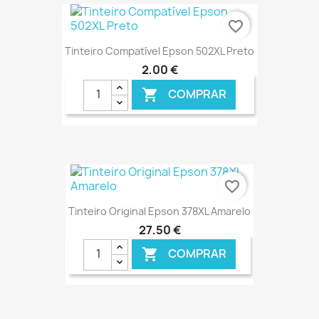
favorite_border
Tinteiro Compatível Epson 502XL Preto
2,00 €
COMPRAR

€ ONLINE
favorite_border
Tinteiro Original Epson 378XL Amarelo
27,50 €
COMPRAR
