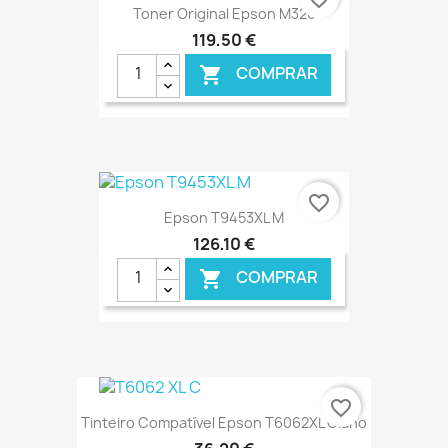
Toner Original Epson M320
119,50 €
COMPRAR

€ ONLINE
favorite_border
Epson T9453XL M
126,10 €
COMPRAR

€ ONLINE
favorite_border
Tinteiro Compatível Epson T6062XL Ciano