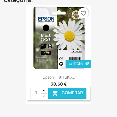
categoria:
favorite_border
€ ONLINE
Epson T1811 BK XL
30,60 €
COMPRAR
