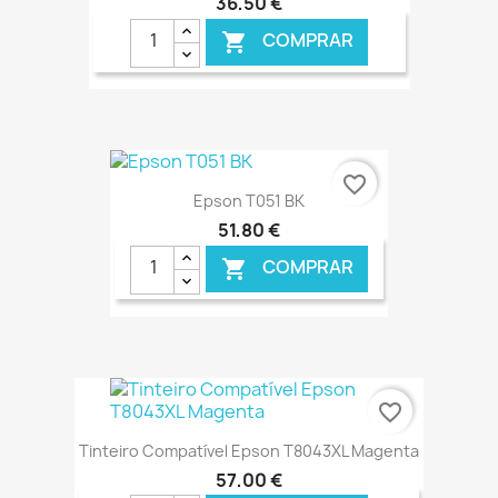
36,50 €
COMPRAR

€ ONLINE
favorite_border
Epson T051 BK
51,80 €
COMPRAR

€ ONLINE
favorite_border
Tinteiro Compatível Epson T8043XL Magenta
57,00 €