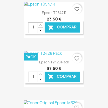
€ ONLINE
favorite_border
Epson T0547 R
23,50 €
COMPRAR

€ ONLINE
PACK
favorite_border
Epson T2428 Pack
87,50 €
COMPRAR

€ ONLINE
favorite_border