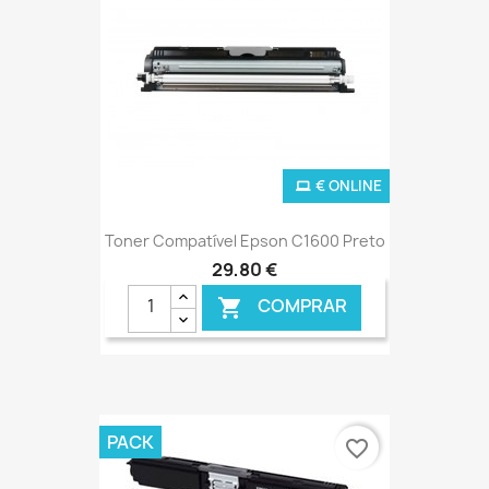
€ ONLINE
Toner Compatível Epson C1600 Preto
29,80 €
COMPRAR

PACK
favorite_border